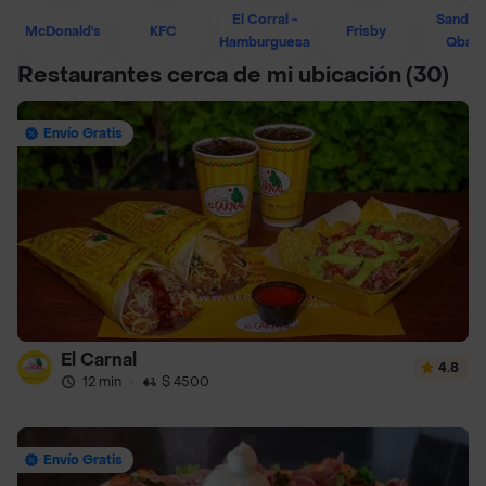
El Corral -
Sandwi
McDonald's
KFC
Frisby
Hamburguesa
Qban
Restaurantes cerca de mi ubicación
(30)
Envío Gratis
El Carnal
4.8
12 min
·
$ 4500
Envío Gratis