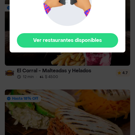
Envío Gratis
Ver restaurantes disponibles
El Corral - Malteadas y Helados
4.7
12 min
·
$ 4500
Hasta 18% Off