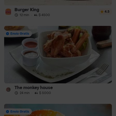
Burger King
4.5
12 min
·
$ 4500
Envío Gratis
The monkey house
24 min
·
$ 5000
Envío Gratis