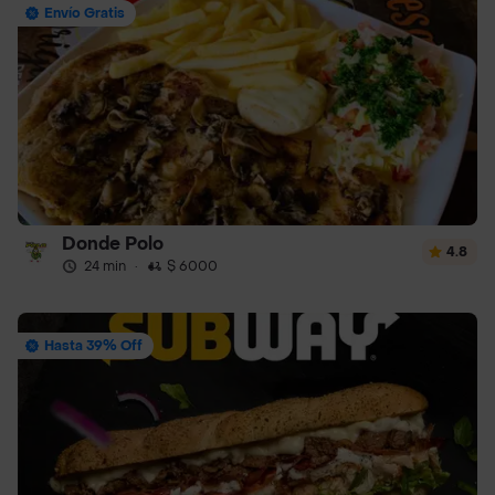
Envío Gratis
Donde Polo
4.8
24 min
·
$ 6000
Hasta 39% Off