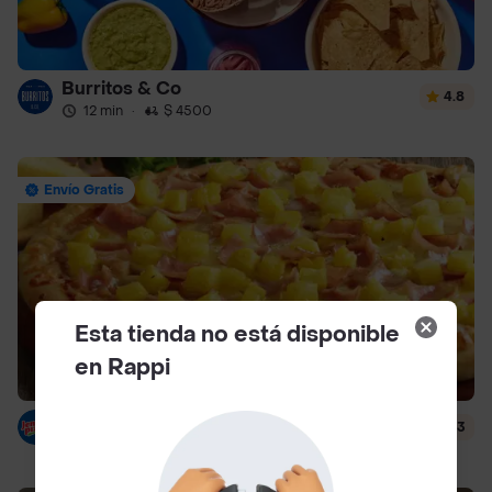
Burritos & Co
4.8
12 min
·
$ 4500
Envío Gratis
Esta tienda no está disponible
en Rappi
Jeno's Pizza
4.3
34 min
·
$ 7000