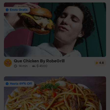
Envío Gratis
Que Chicken By RobeGrill
4.8
14 min
·
$ 4500
Hasta 49% Off