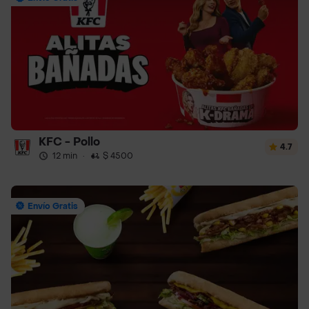
KFC - Pollo
4.7
12 min
·
$ 4500
Envío Gratis