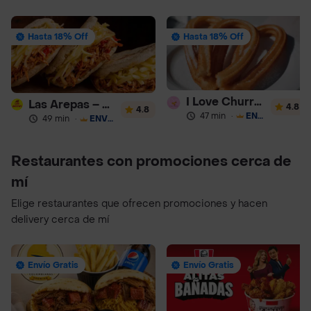
Hasta 18% Off
Hasta 18% Off
I Love Churros 95
Las Arepas – Arepas Rellenas
4.8
4.8
47 min
·
ENVÍO GRATIS
49 min
·
ENVÍO GRATIS
Restaurantes con promociones cerca de
mí
Elige restaurantes que ofrecen promociones y hacen
delivery cerca de mí
Envío Gratis
Envío Gratis