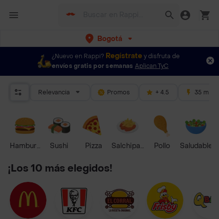
Bogotá
Regístrate
¿Nuevo en Rappi?
y disfruta de
envíos gratis por semanas
Aplican TyC
Relevancia
Promos
+ 4.5
35 mins
Hamburguesa
Sushi
Pizza
Salchipapas
Pollo
Saludable
¡Los 10 más elegidos!