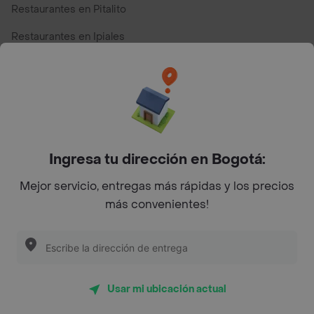
Restaurantes en Pitalito
Restaurantes en Ipiales
Restaurantes en San Andres
Restaurantes cerca de mi para pedir Comida a Domicilio -
Top Marcas y Cadenas de Restaurantes
Ingresa tu dirección en Bogotá:
Encuéntranos en estos países
Mejor servicio, entregas más rápidas y los precios
más convenientes!
App Store
Google play
AppGallery
Usar mi ubicación actual