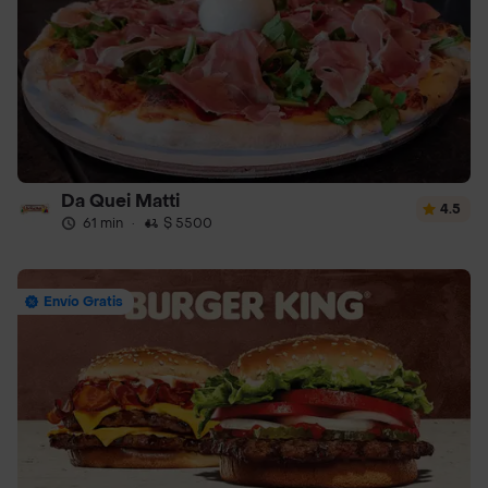
Da Quei Matti
4.5
61 min
·
$ 5500
Envío Gratis