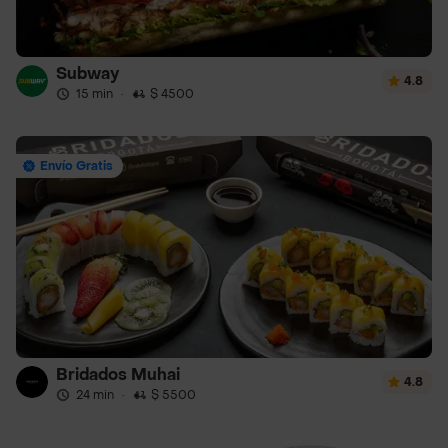
Subway
4.8
15 min
·
$ 4500
Envío Gratis
Bridados Muhai
4.8
24 min
·
$ 5500