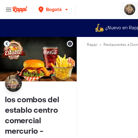
Bogotá
¿Nuevo en Rap
Rappi
Restaurantes a Dom
los combos del
establo centro
comercial
mercurio -