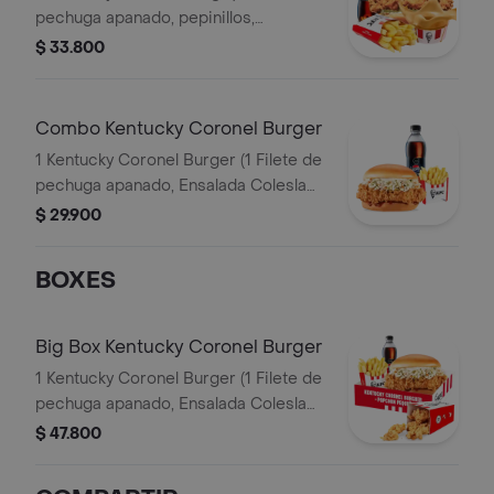
pechuga apanado, pepinillos,
mayonesa premium y mantequilla) + 1
$ 33.800
Papa Pequeña + 1 Gaseosa PET
400ml + 1 Balde de Salsa 100g
Combo Kentucky Coronel Burger
1 Kentucky Coronel Burger (1 Filete de
pechuga apanado, Ensalada Coleslaw,
BBQ y mantequilla) + 1 Papa Pequeña
$ 29.900
+ 1 Gaseosa PET 400ml
BOXES
Big Box Kentucky Coronel Burger
1 Kentucky Coronel Burger (1 Filete de
pechuga apanado, Ensalada Coleslaw,
BBQ y mantequilla) + 1 Pop Corn
$ 47.800
Pequeño+ 1 Papa Pequeña + 1
Gaseosa PET 400ml