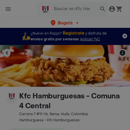
Bogotá
Regístrate
¿Nuevo en Rappi?
y disfruta de
envíos gratis por semanas
Aplican TyC
Kfc Hamburguesas - Comuna
4 Central
Carrera 7 #11-16, Neiva, Huila, Colombia
Hamburguesa - Kfc Hamburguesas