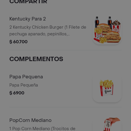
COMPARTIR
Kentucky Para 2
2 Kentucky Chicken Burger (1 Filete de
pechuga apanado, pepinillos,
mayonesa premium y mantequilla) + 2
$ 60.700
Papas Pequeñas + 2 Gaseosas PET
400ml + 1 Avalancha Oreo
COMPLEMENTOS
Papa Pequena
Papa Pequeña
$ 6900
PopCorn Mediano
1 Pop Corn Mediano (Trocitos de