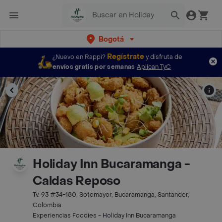
Bogotá
Regístrate
¿Nuevo en Rappi?
y disfruta de
envíos gratis por semanas
Aplican TyC
Holiday Inn Bucaramanga -
Caldas Reposo
Tv. 93 #34-180, Sotomayor, Bucaramanga, Santander,
Colombia
Experiencias Foodies - Holiday Inn Bucaramanga