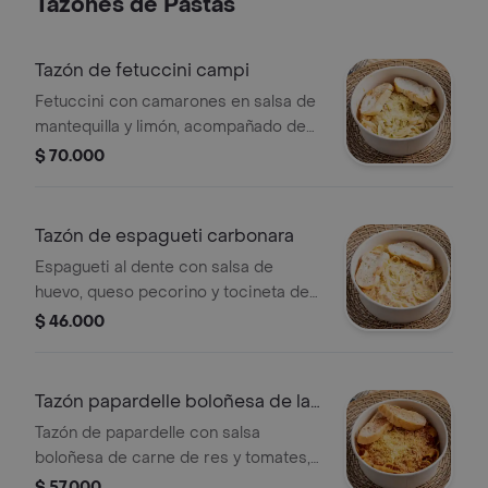
Tazones de Pastas
Tazón de fetuccini campi
Fetuccini con camarones en salsa de
mantequilla y limón, acompañado de
pan.
$ 70.000
Tazón de espagueti carbonara
Espagueti al dente con salsa de
huevo, queso pecorino y tocineta de
cerdo. Incluye pan.
$ 46.000
Tazón papardelle boloñesa de la
nona
Tazón de papardelle con salsa
boloñesa de carne de res y tomates,
cubierto con queso rallado. Incluye
$ 57.000