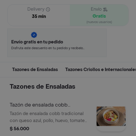
Delivery
Envío
Gratis
35 min
(nuevos usuarios)
Envío gratis en tu pedido
Disfruta este descuento en tu pedido y recíbelo
en minutos.
Tazones de Ensaladas
Tazones Criollos e Internacionale
Tazones de Ensaladas
Tazón de ensalada cobb
tradicional
Tazón de ensalada cobb tradicional
con queso azul, pollo, huevo, tomate
cherry, maíz y lechuga.
$ 56.000