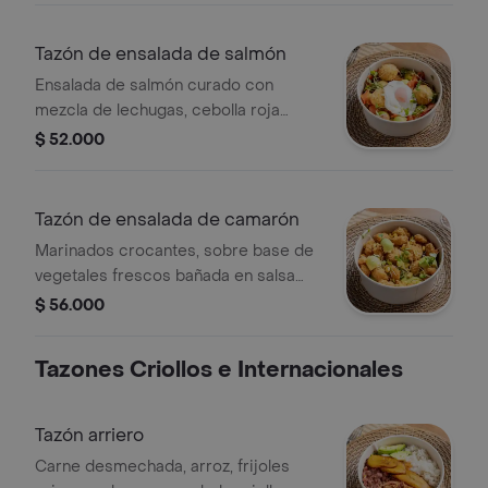
Tazón de ensalada de salmón
Ensalada de salmón curado con
mezcla de lechugas, cebolla roja
encurtida, crujiente de queso crema,
$ 52.000
alcaparras y huevo poché, aderezado
con vinagreta de limón dulce.
Tazón de ensalada de camarón
Marinados crocantes, sobre base de
vegetales frescos bañada en salsa
oriental con maíz crocante.
$ 56.000
Tazones Criollos e Internacionales
Tazón arriero
Carne desmechada, arroz, frijoles