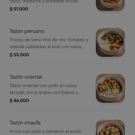
rojos, maduros y ensalada criolla
$ 51.000
Tazón peruano
Trozos de lomo fino de res, tomates y
cebolla salteados al wok con salsa
soya. acompañados de arroz y papas
$ 55.000
criollas
Tazón oriental
Tazón oriental con pollo en salsa
teriyaki, arroz árabe con fideos y
vegetales al wok, decorado con
$ 46.000
semillas de sésamo negro.
Tazón chaufa
Arroz con pollo y camarón al estilo