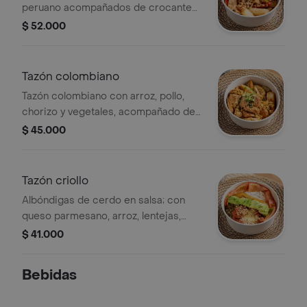
peruano acompañados de crocante
de yuca.
$ 52.000
Tazón colombiano
Tazón colombiano con arroz, pollo,
chorizo y vegetales, acompañado de
papas crocantes.
$ 45.000
Tazón criollo
Albóndigas de cerdo en salsa; con
queso parmesano, arroz, lentejas,
tomates en chimichurri, maduritos y
$ 41.000
aguacate
Bebidas