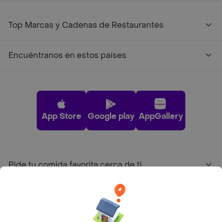
Top Marcas y Cadenas de Restaurantes
Encuéntranos en estos países
App Store
Google play
AppGallery
Pide tu comida favorita cerca de ti
Categorías