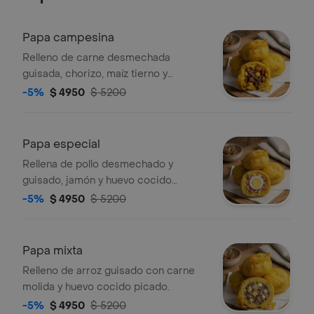
Papa campesina
Relleno de carne desmechada
guisada, chorizo, maíz tierno y
madurito frito.
-5%
$ 4950
$ 5200
Papa especial
Rellena de pollo desmechado y
guisado, jamón y huevo cocido
entero.
-5%
$ 4950
$ 5200
Papa mixta
Relleno de arroz guisado con carne
molida y huevo cocido picado.
-5%
$ 4950
$ 5200