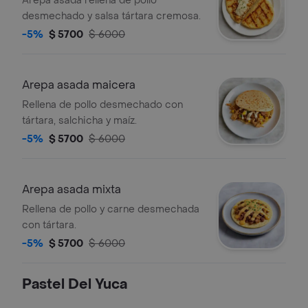
Arepa asada rellena de pollo
desmechado y salsa tártara cremosa.
-5%
$ 5700
$ 6000
Arepa asada maicera
Rellena de pollo desmechado con
tártara, salchicha y maíz.
-5%
$ 5700
$ 6000
Arepa asada mixta
Rellena de pollo y carne desmechada
con tártara.
-5%
$ 5700
$ 6000
Pastel Del Yuca