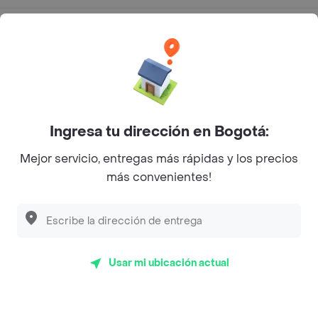
Categorías
Únete a Rappi
Sobre Rappi
Ingresa tu dirección en Bogotá:
Mejor servicio, entregas más rápidas y los precios
Facebook
Twitter
Instagram
más convenientes!
©
2026
Rappi Inc. All rights reserved.
Usar mi ubicación actual
Rappi S.A.S. --- NIT 900.843.898-9 --- Calle 63 # 16A-02
Bogotá D.C. --- notificacionesrappi@rappi.com