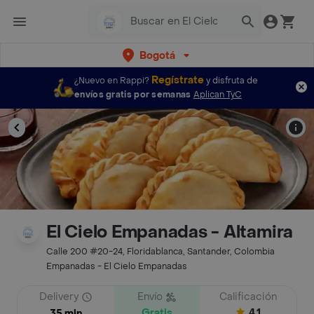
Bogotá
Regístrate
¿Nuevo en Rappi?
y disfruta de
envíos gratis por semanas
Aplican TyC
El Cielo Empanadas - Altamira
Calle 200 #20-24, Floridablanca, Santander, Colombia
Empanadas - El Cielo Empanadas
Delivery
Envío
Calificación
Gratis
4.1
35 min