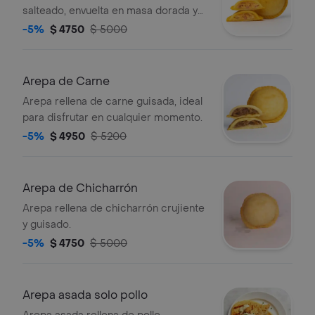
salteado, envuelta en masa dorada y
crujiente.
-5%
$ 4750
$ 5000
Arepa de Carne
Arepa rellena de carne guisada, ideal
para disfrutar en cualquier momento.
-5%
$ 4950
$ 5200
Arepa de Chicharrón
Arepa rellena de chicharrón crujiente
y guisado.
-5%
$ 4750
$ 5000
Arepa asada solo pollo