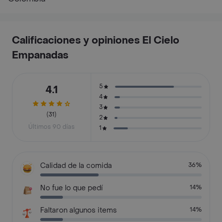
Calificaciones y opiniones El Cielo
Empanadas
5
4.1
4
3
(31)
2
Últimos 90 días
1
Calidad de la comida
36%
No fue lo que pedí
14%
Faltaron algunos items
14%