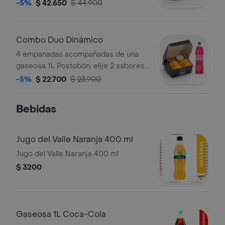
Litros Postobón.
-5%
$ 42.650
$ 44.900
Combo Duo Dinámico
4 empanadas acompañadas de una
gaseosa 1L Postobón, elije 2 sabores
para tus empanadas.
-5%
$ 22.700
$ 23.900
Bebidas
Jugo del Valle Naranja 400 ml
Jugo del Valle Naranja 400 ml
$ 3200
Gaseosa 1L Coca-Cola