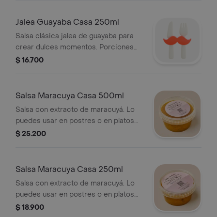
Jalea Guayaba Casa 250ml
Salsa clásica jalea de guayaba para
crear dulces momentos. Porciones
sugeridas 1.5
$ 16.700
Salsa Maracuya Casa 500ml
Salsa con extracto de maracuyá. Lo
puedes usar en postres o en platos
agridulces. Porciones sugeridas 3
$ 25.200
Salsa Maracuya Casa 250ml
Salsa con extracto de maracuyá. Lo
puedes usar en postres o en platos
agridulces. Porciones sugeridas 1.5
$ 18.900