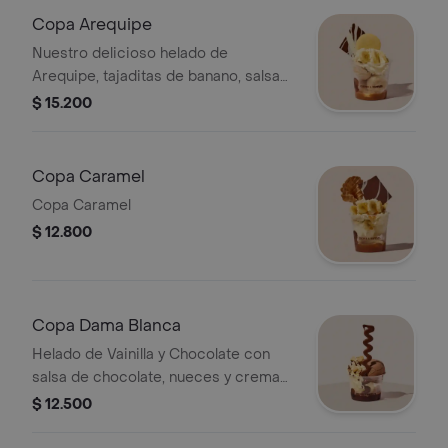
Copa Arequipe
Nuestro delicioso helado de
Arequipe, tajaditas de banano, salsa
de arequipe y crema chantilly.
$ 15.200
Copa Caramel
Copa Caramel
$ 12.800
Copa Dama Blanca
Helado de Vainilla y Chocolate con
salsa de chocolate, nueces y crema
chantilly. CONTIENE NUECES
$ 12.500