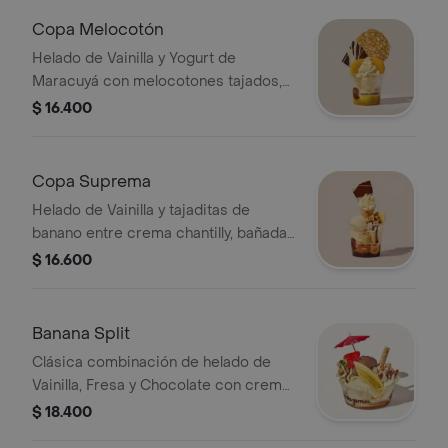
Copa Melocotón
Helado de Vainilla y Yogurt de
Maracuyá con melocotones tajados,
coulis de maracuyá, crema chantilly y
$ 16.400
crujiente galleta de encaje.
Copa Suprema
Helado de Vainilla y tajaditas de
banano entre crema chantilly, bañadas
con salsa de chocolate y arequipe,
$ 16.600
barquillo de galleta crocante y
nueces.CONTIENE NUECES
Banana Split
Clásica combinación de helado de
Vainilla, Fresa y Chocolate con crema
chantilly, nueces, banano fresco,
$ 18.400
barquillo, salsa de chocolate y