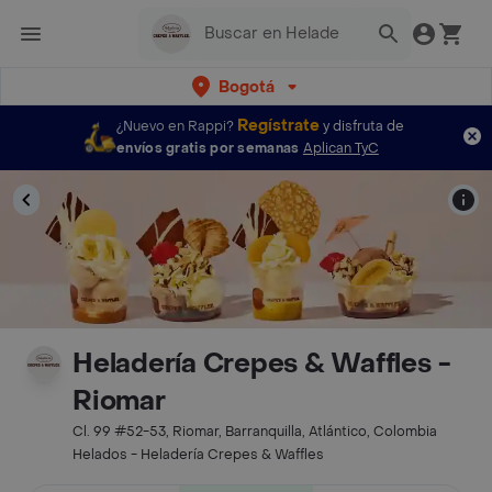
Bogotá
Regístrate
¿Nuevo en Rappi?
y disfruta de
envíos gratis por semanas
Aplican TyC
Heladería Crepes & Waffles -
Riomar
Cl. 99 #52-53, Riomar, Barranquilla, Atlántico, Colombia
Helados - Heladería Crepes & Waffles