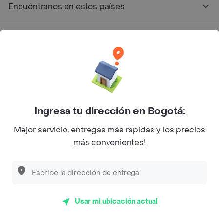
Encuéntranos en estos países
App Store
Google play
AppGallery
Ingresa tu dirección en Bogotá:
Pide tu comida favorita cerca de ti
Mejor servicio, entregas más rápidas y los precios
más convenientes!
Categorías
Únete a Rappi
Usar mi ubicación actual
Sobre Rappi