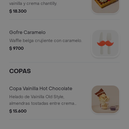
vainilla y crema chantilly.
$ 18.300
Gofre Caramelo
Waffle belga crujiente con caramelo.
$ 9700
COPAS
Copa Vainilla Hot Chocolate
Helado de Vainilla Old Style,
almendras tostadas entre crema
chantilly y chocolate caliente con el
$ 15.600
que usted le dará gusto a su gusto.
CONTIENE NUECES