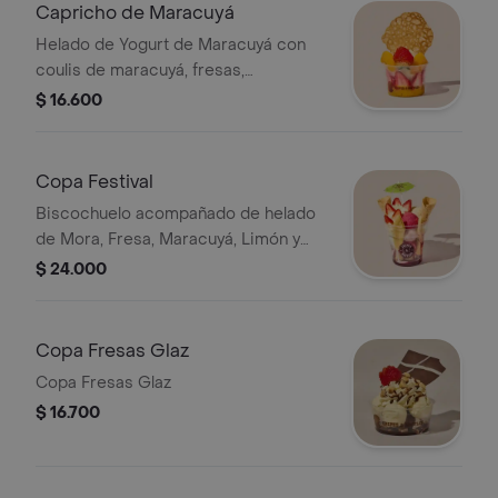
Capricho de Maracuyá
Helado de Yogurt de Maracuyá con
coulis de maracuyá, fresas,
melocotones y el crujiente de la
$ 16.600
galleta de encaje.
Copa Festival
Biscochuelo acompañado de helado
de Mora, Fresa, Maracuyá, Limón y
Vainilla con trocitos de banano, fresas
$ 24.000
frescas sobre suave bizcochuelo,
salsa de uva, crema chantilly y
barquillos crocantes.
Copa Fresas Glaz
Copa Fresas Glaz
$ 16.700