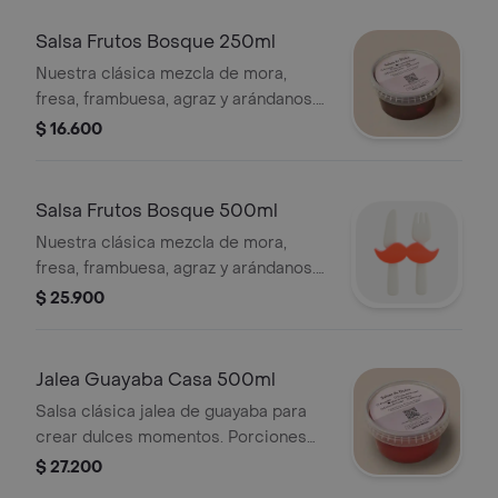
Salsa Frutos Bosque 250ml
Nuestra clásica mezcla de mora,
fresa, frambuesa, agraz y arándanos.
Porciones sugeridas 1.5
$ 16.600
Salsa Frutos Bosque 500ml
Nuestra clásica mezcla de mora,
fresa, frambuesa, agraz y arándanos.
Porciones sugeridas 3
$ 25.900
Jalea Guayaba Casa 500ml
Salsa clásica jalea de guayaba para
crear dulces momentos. Porciones
sugeridas 3
$ 27.200