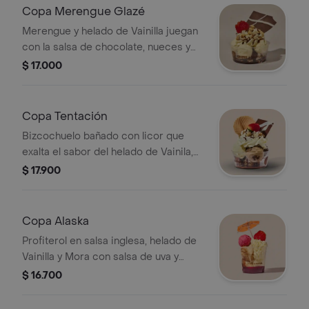
Copa Merengue Glazé
Merengue y helado de Vainilla juegan
con la salsa de chocolate, nueces y
crema chantilly para proporcionar
$ 17.000
solo placer. CONTIENE NUECES
Copa Tentación
Bizcochuelo bañado con licor que
exalta el sabor del helado de Vainila,
Café y Chocolate. Combina sutilmente
$ 17.900
con salsa de chocolate, nueces y
crema chantilly.
Copa Alaska
Profiterol en salsa inglesa, helado de
Vainilla y Mora con salsa de uva y
crema chantilly.
$ 16.700