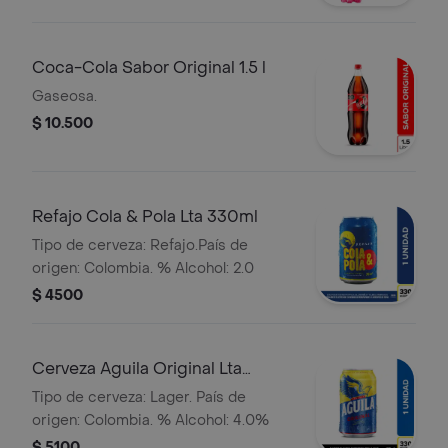
Coca-Cola Sabor Original 1.5 l
Gaseosa.
$ 10.500
Refajo Cola & Pola Lta 330ml
Tipo de cerveza: Refajo.País de
origen: Colombia. % Alcohol: 2.0
$ 4500
Cerveza Aguila Original Lta
330ml
Tipo de cerveza: Lager. País de
origen: Colombia. % Alcohol: 4.0%
$ 5100