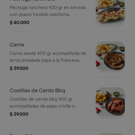
Pechuga ranchera 420 gr en servida
con queso fundido salchicha
acompañada de arroz ensalada papa
$ 40.000
francesa croqueta de yuca y patacón
Carne
Carne asada 400 gr acompañada de
arroz ensalada papa a la francesa
croqueta de yuca y patacón
$ 39.000
Costillas de Cerdo Bbq
Costillas de cerdo bbq 450 gr
acompañadas de papa criolla o
francesa de acuerdo a la
$ 39.000
disponibilidad. arroz ensalada
croqueta de yuca y patacón