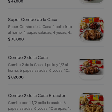
tomate, miel y ají.
$ 47.000
Super Combo de la Casa
Super Combo de la Casa: 1 pollo frito
al horno, 4 papas saladas, 4 yucas, 4
arepas, 1 plátano con queso y
$ 75.000
bocadillo, 1 gaseosa de 1.5 L, 4 alitas
BBQ, salsa de tomate, miel y ají.
Combo 2 de la Casa
Combo 2 de la Casa: 1 pollo y 1/2 al
horno, 6 papas saladas, 6 yucas, 10
arepas, 1 plátano con queso y
$ 89.000
bocadillo, 1 gaseosa de 1.5 L, salsa de
tomate, miel y ají.
Combo 2 de la Casa Broaster
Combo con 1 1/2 pollo broaster, 6
papas saladas, 6 yucas, 10 arepas, 1