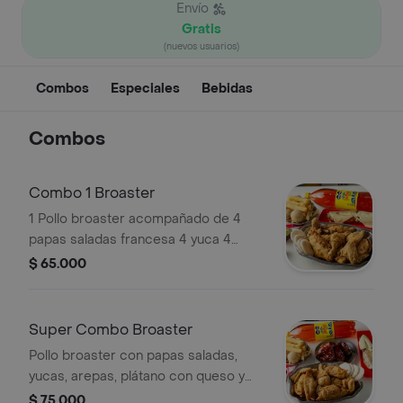
Envío
Gratis
(nuevos usuarios)
Combos
Especiales
Bebidas
Combos
Combo 1 Broaster
1 Pollo broaster acompañado de 4
papas saladas francesa 4 yuca 4
arepas 1 plátano queso y bocadillo 1
$ 65.000
gaseosa 1.5 salsa de tomate miel y aji
Super Combo Broaster
Pollo broaster con papas saladas,
yucas, arepas, plátano con queso y
bocadillo, alitas BBQ, gaseosa 1.5L,
$ 75.000