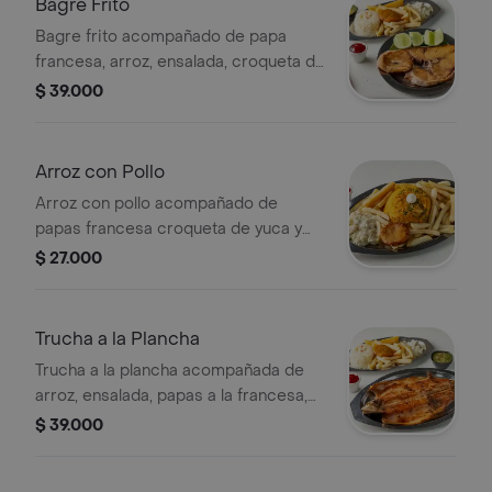
Bagre Frito
Bagre frito acompañado de papa
francesa, arroz, ensalada, croqueta de
yuca y patacón.
$ 39.000
Arroz con Pollo
Arroz con pollo acompañado de
papas francesa croqueta de yuca y
patacón.
$ 27.000
Trucha a la Plancha
Trucha a la plancha acompañada de
arroz, ensalada, papas a la francesa,
croqueta, yuca y patacón.
$ 39.000