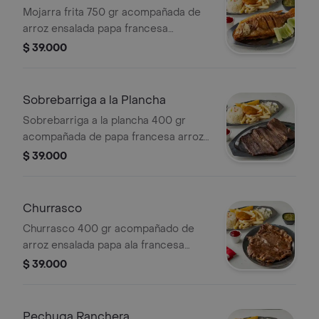
Mojarra frita 750 gr acompañada de
arroz ensalada papa francesa
croqueta de yuca y patacón
$ 39.000
Sobrebarriga a la Plancha
Sobrebarriga a la plancha 400 gr
acompañada de papa francesa arroz
ensalada croqueta de yuca y patacón.
$ 39.000
Churrasco
Churrasco 400 gr acompañado de
arroz ensalada papa ala francesa
croqueta de yuca y patacón
$ 39.000
Pechuga Ranchera