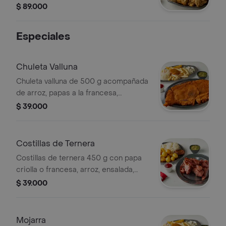
plátano con queso y bocadillo,
$ 89.000
gaseosa de 1.5 L, salsa de tomate,
miel y ají.
Especiales
Chuleta Valluna
Chuleta valluna de 500 g acompañada
de arroz, papas a la francesa,
ensalada, croqueta de yuca y patacón.
$ 39.000
Costillas de Ternera
Costillas de ternera 450 g con papa
criolla o francesa, arroz, ensalada,
croqueta de yuca y patacón.
$ 39.000
Mojarra