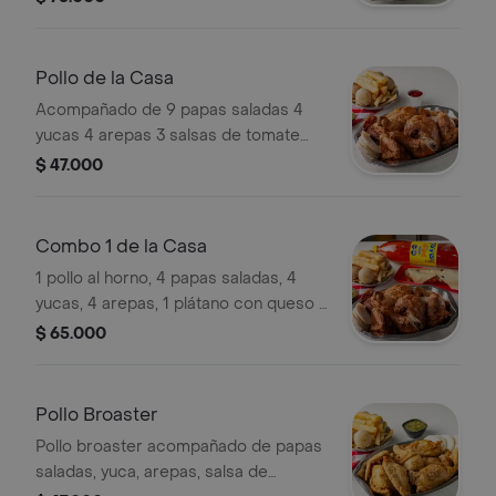
salsas de tomate, miel y ají.
Pollo de la Casa
Acompañado de 9 papas saladas 4
yucas 4 arepas 3 salsas de tomate
miel y aji.
$ 47.000
Combo 1 de la Casa
1 pollo al horno, 4 papas saladas, 4
yucas, 4 arepas, 1 plátano con queso y
bocadillo, 1 gaseosa de 1.5 L, salsa de
$ 65.000
tomate, miel y ají.
Pollo Broaster
Pollo broaster acompañado de papas
saladas, yuca, arepas, salsa de