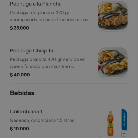
Pechuga a la Plancha
Pechuga a la plancha 420 gr
acompañada de papa francesa arroz
ensalada croquetas de yuca y
$ 39.000
patacón.
Pechuga Chispita
Pechuga chispita 420 gr servida en
queso fundido con maíz tierno
acompañada de papa francesa arroz
$ 40.000
ensalada croqueta de yuca y patacón
Bebidas
Colombiana 1
Gaseosa, colombiana 1.5 litros
$ 10.000