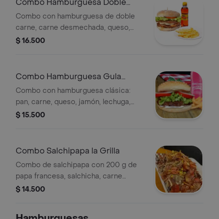
Combo Hamburguesa Doble
Pecado
Combo con hamburguesa de doble
carne, carne desmechada, queso,
jamón, lechuga, tomate, cebolla,
$ 16.500
plátano maduro, salsas, papas a la
francesa y gaseosa.
Combo Hamburguesa Gula
Clasica
Combo con hamburguesa clásica:
pan, carne, queso, jamón, lechuga,
tomate, cebolla, salsas de tomate y
$ 15.500
rosada. Incluye 100 g de papas a la
francesa y gaseosa de 250 ml.
Combo Salchipapa la Grilla
Combo de salchipapa con 200 g de
papa francesa, salchicha, carne
desmechada, tocineta, queso,
$ 14.500
lechuga, salsa de ajo, BBQ y gaseosa
de 250 ml.
Hamburguesas