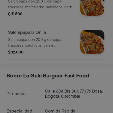
Salchipapa con 200 g de papa
francesa, maíz tierno, salchicha, carne
desmechada de cerdo, queso,
$ 11.500
lechuga, salsa BBQ y mayonesa.
Salchipapa la Grilla
Salchipapa con 200 g de papa
francesa, salchicha, carne
desmechada, tocineta, queso,
$ 12.000
lechuga, salsa de ajo y BBQ.
Sobre La Gula Burguer Fast Food
Calle 69a Bis Sur, 77 j 76 Bosa,
Dirección
Bogotá, Colombia
Especialidad
Comida Rápida