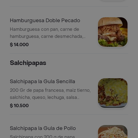
ajo
Hamburguesa Doble Pecado
Hamburguesa con pan, carne de
hamburguesa, carne desmechada,
queso, jamón, lechuga, tomate,
$ 14.000
cebolla, plátano maduro en cuadrados
y salsas.
Salchipapas
Salchipapa la Gula Sencilla
200 Gr de papa francesa, maiz tierno,
salchicha, queso, lechuga, salsa
tartara rosada mayonesa
$ 10.500
Salchipapa la Gula de Pollo
Salchipapa con 200 g de papa