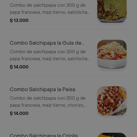
Combo de salchipapa con 200 g de
papa francesa, maíz tierno, salchicha,
queso, lechuga y salsa tártara rosada.
$ 13.000
Incluye gaseosa de 250 ml.
Combo Salchipapa la Gula de
Pollo
Combo de salchipapa con 200 g de
papa francesa, maíz tierno, salchicha,
pollo desmechado, queso, lechuga,
$ 14.000
salsas de tomate y tártara. Incluye
gaseosa de 250 ml.
Combo Salchipapa la Paisa
Combo de salchipapa con 200 g de
papa francesa, maíz tierno, chorizo,
tocineta, jamón, queso, lechuga, salsa
$ 14.000
de ajo y tártara. Incluye gaseosa de
250 ml.
Combo Salchipapa la Criolla