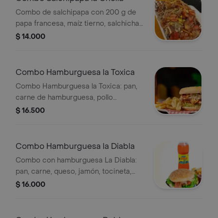
Combo de salchipapa con 200 g de
papa francesa, maíz tierno, salchicha,
carne desmechada de cerdo, queso,
$ 14.000
lechuga, salsa BBQ, mayonesa y
gaseosa de 250 ml.
Combo Hamburguesa la Toxica
Combo Hamburguesa la Toxica: pan,
carne de hamburguesa, pollo
desmechado, queso, jamón, lechuga,
$ 16.500
tomate, cebolla, maíz tierno, salsas de
ajo y tártara. Incluye papas francesas
y gaseosa de 250 ml.
Combo Hamburguesa la Diabla
Combo con hamburguesa La Diabla:
pan, carne, queso, jamón, tocineta,
lechuga, tomate, cebolla, salsas BBQ y
$ 16.000
ajo. Incluye 100 g de papas a la
francesa y gaseosa de 250 ml.