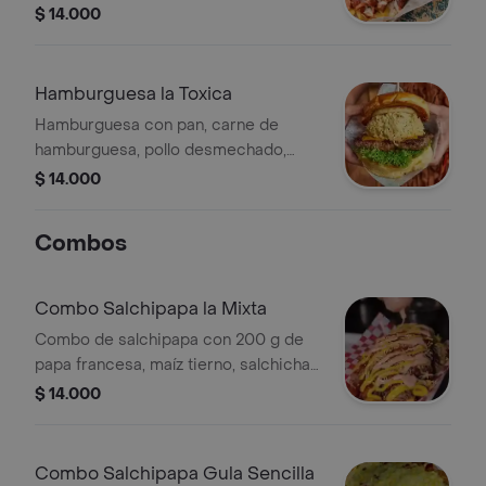
tocineta, jamón, queso, lechuga, salsa
$ 14.000
de ajo y tártara. Incluye gaseosa de
250 ml.
Hamburguesa la Toxica
Hamburguesa con pan, carne de
hamburguesa, pollo desmechado,
queso, jamón, lechuga, tomate,
$ 14.000
cebolla, maíz tierno, salsa de ajo y
tártara.
Combos
Combo Salchipapa la Mixta
Combo de salchipapa con 200 g de
papa francesa, maíz tierno, salchicha,
chorizo, queso, jamón en cuadritos,
$ 14.000
lechuga, salsa de ajo y rosada. Incluye
gaseosa de 250 ml.
Combo Salchipapa Gula Sencilla