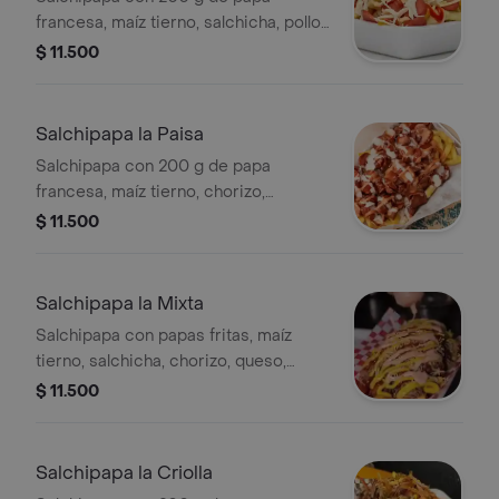
francesa, maíz tierno, salchicha, pollo
desmechado, queso, lechuga y salsas
$ 11.500
de tomate y tártara.
Salchipapa la Paisa
Salchipapa con 200 g de papa
francesa, maíz tierno, chorizo,
tocineta, jamón, queso, lechuga y
$ 11.500
salsas de ajo y tártara.
Salchipapa la Mixta
Salchipapa con papas fritas, maíz
tierno, salchicha, chorizo, queso,
jamón en cuadritos, lechuga y salsas
$ 11.500
de ajo y rosada.
Salchipapa la Criolla