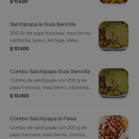
jamón en cuadritos, lechuga y salsas
$ 11.500
de ajo y rosada.
Salchipapa la Gula Sencilla
200 Gr de papa francesa, maiz tierno,
salchicha, queso, lechuga, salsa
tartara rosada mayonesa
$ 10.500
Combo Salchipapa Gula Sencilla
Combo de salchipapa con 200 g de
papa francesa, maíz tierno, salchicha,
queso, lechuga y salsa tártara rosada.
$ 13.000
Incluye gaseosa de 250 ml.
Combo Salchipapa la Paisa
Combo de salchipapa con 200 g de
papa francesa, maíz tierno, chorizo,