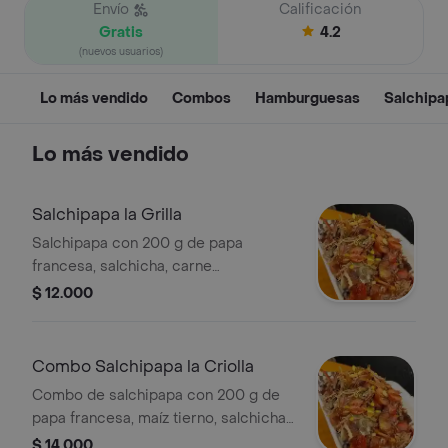
Envío
Calificación
Gratis
4.2
(nuevos usuarios)
Lo más vendido
Combos
Hamburguesas
Salchipa
Lo más vendido
Salchipapa la Grilla
Salchipapa con 200 g de papa
francesa, salchicha, carne
desmechada, tocineta, queso,
$ 12.000
lechuga, salsa de ajo y BBQ.
Combo Salchipapa la Criolla
Combo de salchipapa con 200 g de
papa francesa, maíz tierno, salchicha,
carne desmechada de cerdo, queso,
$ 14.000