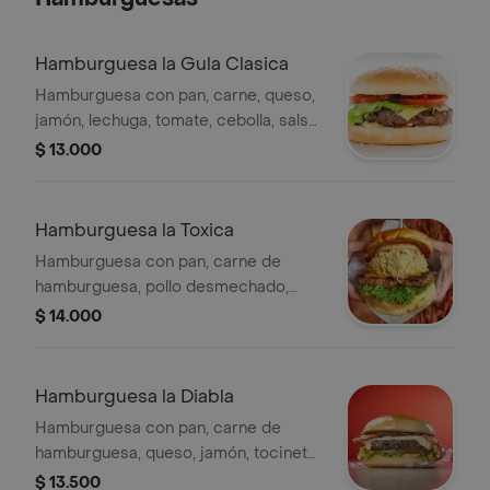
Hamburguesa la Gula Clasica
Hamburguesa con pan, carne, queso,
jamón, lechuga, tomate, cebolla, salsa
de tomate y rosada.
$ 13.000
Hamburguesa la Toxica
Hamburguesa con pan, carne de
hamburguesa, pollo desmechado,
queso, jamón, lechuga, tomate,
$ 14.000
cebolla, maíz tierno, salsa de ajo y
tártara.
Hamburguesa la Diabla
Hamburguesa con pan, carne de
hamburguesa, queso, jamón, tocineta,
lechuga, tomate, cebolla, salsas bbq y
$ 13.500