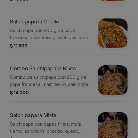
lechuga, salsa BBQ, mayonesa y
gaseosa de 250 ml.
Salchipapa la Criolla
Salchipapa con 200 g de papa
francesa, maíz tierno, salchicha, carne
desmechada de cerdo, queso,
$ 11.500
lechuga, salsa BBQ y mayonesa.
Combo Salchipapa la Mixta
Combo de salchipapa con 200 g de
papa francesa, maíz tierno, salchicha,
chorizo, queso, jamón en cuadritos,
$ 14.000
lechuga, salsa de ajo y rosada. Incluye
gaseosa de 250 ml.
Salchipapa la Mixta
Salchipapa con papas fritas, maíz
tierno, salchicha, chorizo, queso,