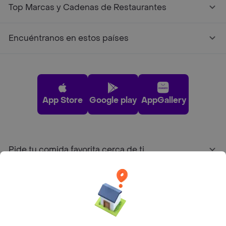
Top Marcas y Cadenas de Restaurantes
Encuéntranos en estos países
App Store
Google play
AppGallery
Pide tu comida favorita cerca de ti
Categorías
Únete a Rappi