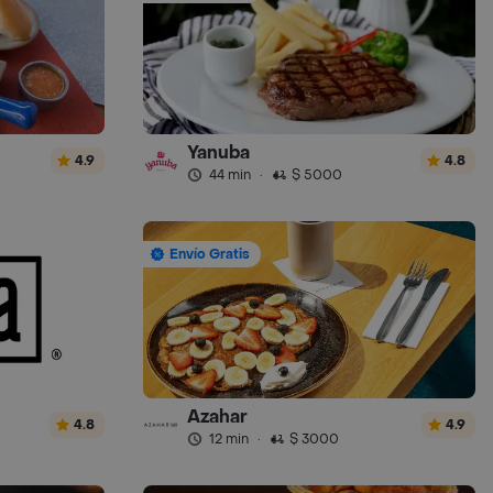
Yanuba
4.9
4.8
44 min
·
$ 5000
Envío Gratis
Azahar
4.8
4.9
12 min
·
$ 3000