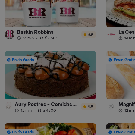
Baskin Robbins
La Ces
3.9
14 min
·
$ 6500
14 mi
Envío Gratis
Envío Grati
Aury Postres - Comidas & Picadas
Magnif
4.9
12 min
·
$ 4500
12 mi
Envío Gratis
Envío Grati