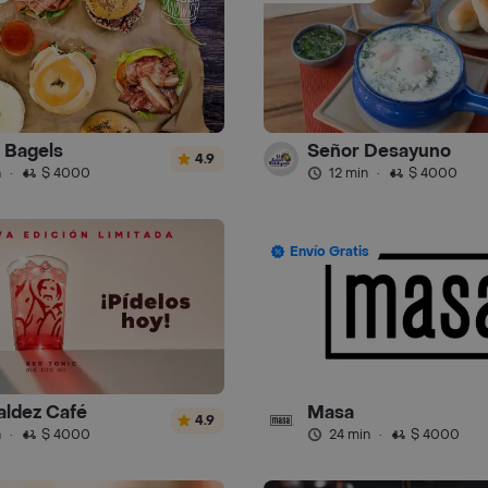
l Bagels
Señor Desayuno
4.9
n
·
$ 4000
12 min
·
$ 4000
Envío Gratis
aldez Café
Masa
4.9
n
·
$ 4000
24 min
·
$ 4000