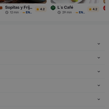
Sopitas y Frijoladas
L´s Café
4.2
4.2
12 min
·
ENVÍO GRATIS
29 min
·
ENVÍO GRATIS