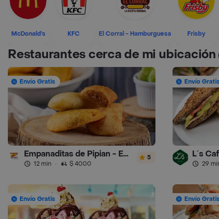
McDonald's
KFC
El Corral - Hamburguesa
Frisby
Restaurantes cerca de mi ubicación
Envío Gratis
Envío Grati
Empanaditas de Pipian - Empanadas
L´s Ca
5
12 min
·
$ 4000
29 mi
Envío Gratis
Envío Grati