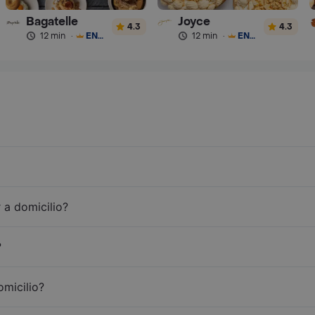
Bagatelle
Joyce
4.3
4.3
12 min
·
ENVÍO GRATIS
12 min
·
ENVÍO GRATIS
 a domicilio?
?
omicilio?