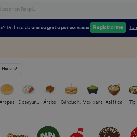
Registrarme
pi?
Disfruta de
envíos gratis por semanas
Tér
¡Nuevos!
Arepas
Desayunos
Árabe
Sánduches
Mexicana
Asiática
Típ