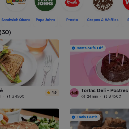
Sandwich Qbano
Papa Johns
Presto
Crepes & Waffles
(30)
s
Hasta 50% Off
fé
Tortas Deli - Postres
4.9
n
·
$ 4500
24 min
·
$ 4500
s
Envío Gratis