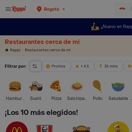
Bogotá
¿Nuevo en Rap
Restaurantes cerca de mí
Restaurantes cerca de mí
Rappi
Filtrar por:
Promos
+ 4.5
35 mins
Hamburguesa
Sushi
Pizza
Salchipapas
Pollo
Saludable
¡Los 10 más elegidos!