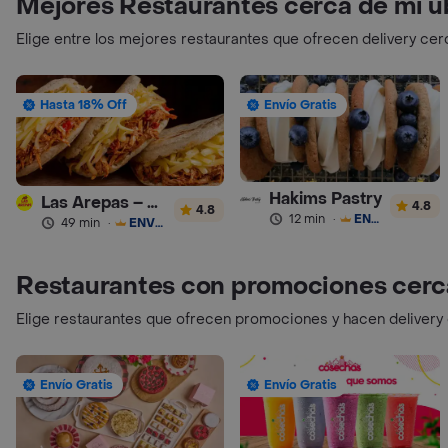
Mejores Restaurantes cerca de mi u
Elige entre los mejores restaurantes que ofrecen delivery cer
Hasta 18% Off
Envío Gratis
Hakims Pastry
Las Arepas – Arepas Rellenas
4.8
4.8
12 min
·
ENVÍO GRATIS
49 min
·
ENVÍO GRATIS
Restaurantes con promociones cerc
Elige restaurantes que ofrecen promociones y hacen delivery
Envío Gratis
Envío Gratis