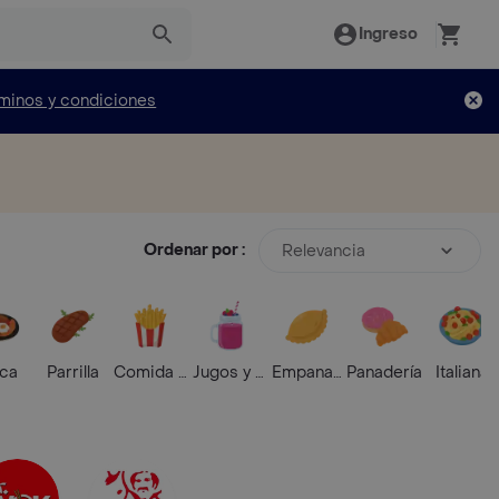
Ingreso
minos y condiciones
Ordenar por :
Relevancia
ica
Parrilla
Comida Rápida
Jugos y Batidos
Empanadas
Panadería
Italiana