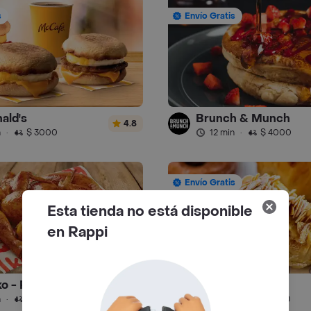
s
Envío Gratis
ald's
Brunch & Munch
4.8
n
·
$ 3000
12 min
·
$ 4000
Envío Gratis
Esta tienda no está disponible
en Rappi
o - Pollo
Café Monstruo
4.8
n
·
$ 5000
14 min
·
$ 4500