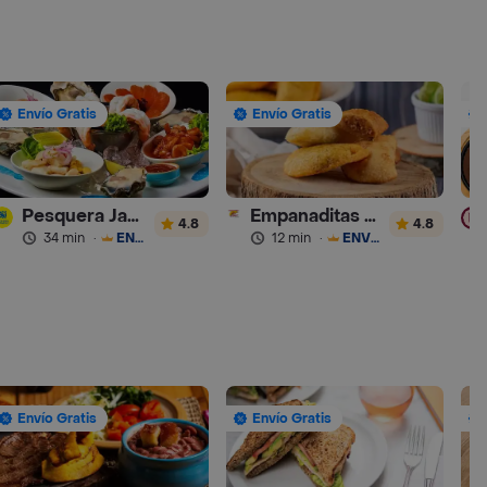
Envío Gratis
Envío Gratis
Pesquera Jaramillo
Empanaditas de Pipian - Empanadas
4.8
4.8
34 min
·
ENVÍO GRATIS
12 min
·
ENVÍO GRATIS
Envío Gratis
Envío Gratis