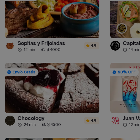
Sopitas y Frijoladas
Capita
4.9
12 min
·
$ 4000
14 mi
Envío Gratis
50% OFF
Chocology
Juan V
4.9
24 min
·
$ 4500
12 mi