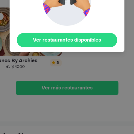
s
Ver restaurantes disponibles
nos By Archies
5
n
·
$ 4000
Ver más restaurantes