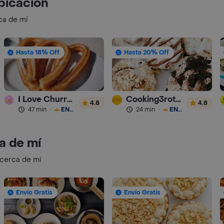
bicación
ca de mí
Hasta 18% Off
Hasta 20% Off
I Love Churros 95
Cooking3rothers
4.8
4.8
47 min
·
ENVÍO GRATIS
24 min
·
ENVÍO GRATIS
a de mí
 cerca de mí
Envío Gratis
Envío Gratis