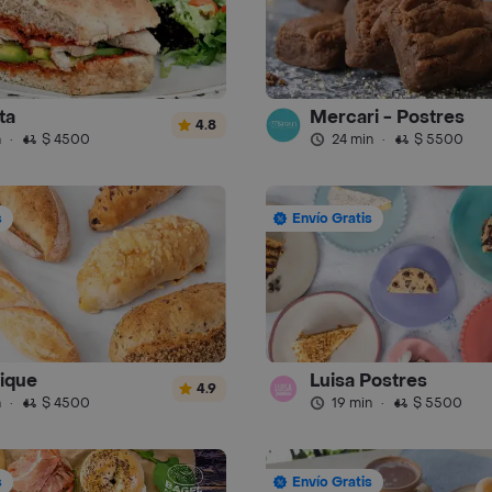
ta
Mercari - Postres
4.8
n
·
$ 4500
24 min
·
$ 5500
s
Envío Gratis
ique
Luisa Postres
4.9
n
·
$ 4500
19 min
·
$ 5500
s
Envío Gratis