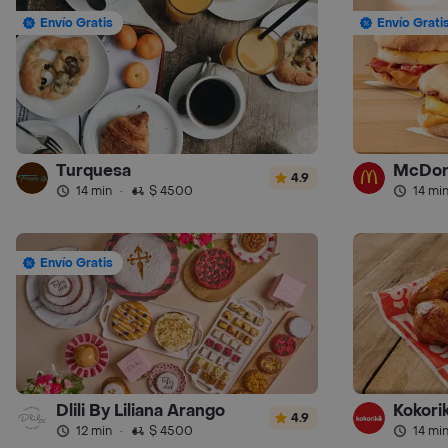
Envío Gratis
Envío Grati
Turquesa
McDon
4.9
14 min
·
$ 4500
14 mi
Envío Gratis
Dlili By Liliana Arango
Kokorik
4.9
12 min
·
$ 4500
14 mi