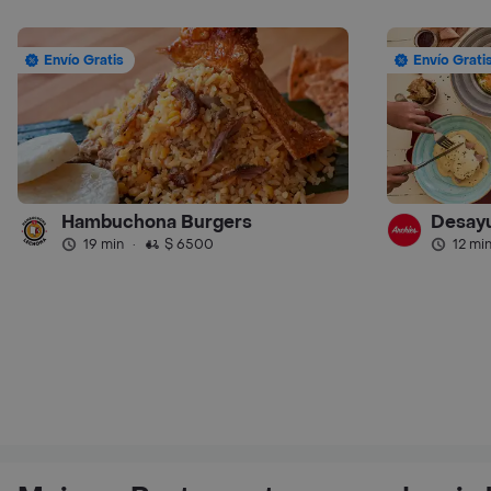
Envío Gratis
Envío Grati
Hambuchona Burgers
Desayu
19 min
·
$ 6500
12 mi