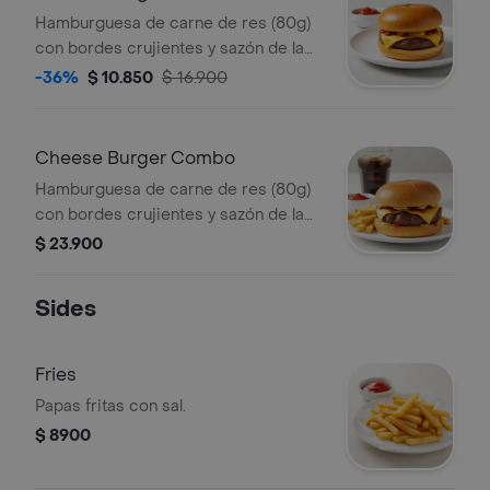
Hamburguesa de carne de res (80g)
con bordes crujientes y sazón de la
casa ketchup, mayonesa y queso
-36%
$ 10.850
$ 16.900
americano sobre pan brioche
tostado.
Cheese Burger Combo
Hamburguesa de carne de res (80g)
con bordes crujientes y sazón de la
casa ketchup, mayonesa y queso
$ 23.900
americano sobre pan brioche tostado
+ papas + bebida a elección.
Sides
Fries
Papas fritas con sal.
$ 8900