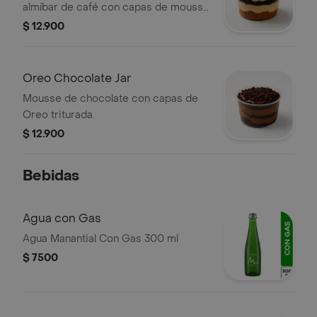
almíbar de café con capas de mousse
de tiramisú y Oreo.
$ 12.900
Oreo Chocolate Jar
Mousse de chocolate con capas de
Oreo triturada.
$ 12.900
Bebidas
Agua con Gas
Agua Manantial Con Gas 300 ml
$ 7500