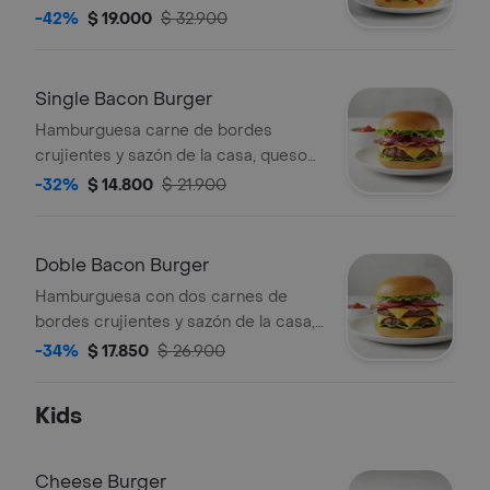
queso americano, Salsa Habanero
-42%
$ 19.000
$ 32.900
(Picante) y vegetales (tomate, lechuga
y cebolla), sobre pan brioche tostado.
Single Bacon Burger
Hamburguesa carne de bordes
crujientes y sazón de la casa, queso
americano, bacon y vegetales
-32%
$ 14.800
$ 21.900
(tomate, lechuga y cebolla), sobre pan
brioche tostado.
Doble Bacon Burger
Hamburguesa con dos carnes de
bordes crujientes y sazón de la casa,
queso americano, bacon y vegetales
-34%
$ 17.850
$ 26.900
(tomate, lechuga y cebolla), sobre pan
brioche tostado.
Kids
Cheese Burger