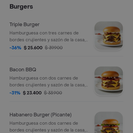
brioche tostado + papas + bebida a
Burgers
elección.
Triple Burger
Hamburguesa con tres carnes de
bordes crujientes y sazón de la casa,
queso americano, cebolla asada,
-36%
$ 25.600
$ 39.900
pepinillos, mayonesa, ketchup y
mostaza brown sobre pan brioche
tostado.
Bacon BBQ
Hamburguesa con dos carnes de
bordes crujientes y sazón de la casa,
queso americano, Salsa BBQ, cebolla
-31%
$ 23.400
$ 33.900
asada y tocino sobre pan brioche
tostado.
Habanero Burger (Picante)
Hamburguesa con dos carnes de
bordes crujientes y sazón de la casa,