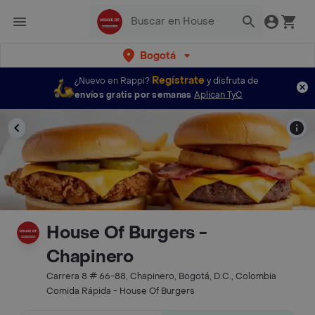
Bogotá
Regístrate
¿Nuevo en Rappi?
y disfruta de
envíos gratis por semanas
Aplican TyC
House Of Burgers -
Chapinero
Carrera 8 # 66-88, Chapinero, Bogotá, D.C., Colombia
Comida Rápida - House Of Burgers