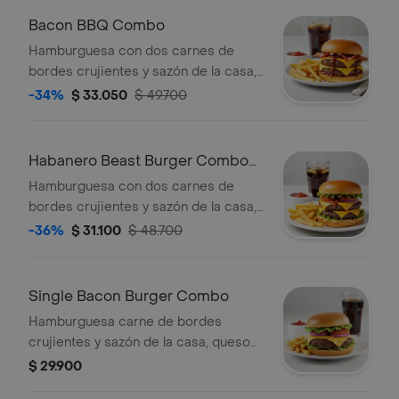
tostado + papas + bebida a elección.
Bacon BBQ Combo
Hamburguesa con dos carnes de
bordes crujientes y sazón de la casa,
queso americano, Salsa BBQ, cebolla
-34%
$ 33.050
$ 49.700
asada y tocino sobre pan brioche
tostado + papas + bebida a elección.
Habanero Beast Burger Combo
(Picante)
Hamburguesa con dos carnes de
bordes crujientes y sazón de la casa,
queso americano, Salsa Habanero
-36%
$ 31.100
$ 48.700
(Picante) y vegetales (tomate, lechuga
y cebolla), sobre pan brioche tostado
+ papas + bebida a elección.
Single Bacon Burger Combo
Hamburguesa carne de bordes
crujientes y sazón de la casa, queso
americano, bacon y vegetales
$ 29.900
(tomate, lechuga y cebolla), sobre pan