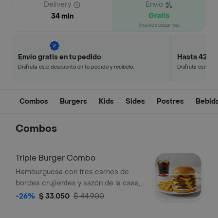
Delivery
Envío
Gratis
34 min
(nuevos usuarios)
Envío gratis en tu pedido
Hasta 42% 
Disfruta este descuento en tu pedido y recíbelo
Disfruta este de
en minutos.
en minutos.
Combos
Burgers
Kids
Sides
Postres
Bebid
Combos
Triple Burger Combo
Hamburguesa con tres carnes de
bordes crujientes y sazón de la casa,
queso americano, cebolla asada,
-26%
$ 33.050
$ 44.900
pepinillos, mayonesa, ketchup y
mostaza brown sobre pan brioche