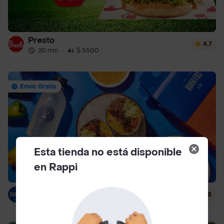
Presto
4.7
20 min
·
$ 5500
Envío Gratis
Esta tienda no está disponible
en Rappi
Burritos & Co
4.8
13 min
·
$ 4500