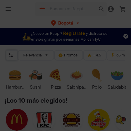
Bogotá
Regístrate
¿Nuevo en Rappi?
y disfruta de
envíos gratis por semanas
Aplican TyC
Relevancia
Promos
+ 4.5
35 mins
Hamburguesa
Sushi
Pizza
Salchipapas
Pollo
Saludable
¡Los 10 más elegidos!