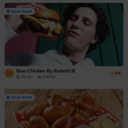
Envío Gratis
Que Chicken By RobeGrill
4.8
15 min
·
$ 4500
Envío Gratis