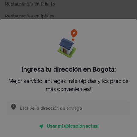
Restaurantes en Pitalito
Restaurantes en Ipiales
Restaurantes en San Andres
Restaurantes cerca de mi para pedir Comida a Domicilio -
Top Marcas y Cadenas de Restaurantes
Ingresa tu dirección en Bogotá:
Encuéntranos en estos países
Mejor servicio, entregas más rápidas y los precios
más convenientes!
App Store
Google play
AppGallery
Usar mi ubicación actual