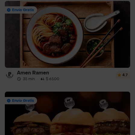
Envío Gratis
Amen Ramen
4.7
35 min
·
$ 6500
Envío Gratis