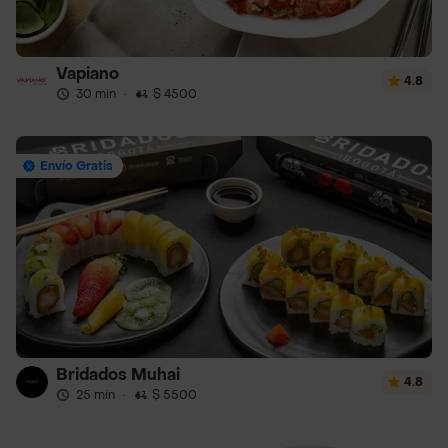
Vapiano
4.8
30 min
·
$ 4500
Envío Gratis
Bridados Muhai
4.8
25 min
·
$ 5500