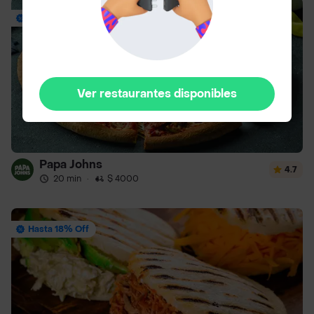
Envío Gratis
Ver restaurantes disponibles
Papa Johns
4.7
20 min
·
$ 4000
Hasta 18% Off