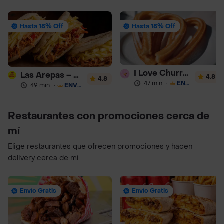
Hasta 18% Off
Hasta 18% Off
I Love Churros 95
Las Arepas – Arepas Rellenas
4.8
4.8
47 min
·
ENVÍO GRATIS
49 min
·
ENVÍO GRATIS
Restaurantes con promociones cerca de
mí
Elige restaurantes que ofrecen promociones y hacen
delivery cerca de mí
Envío Gratis
Envío Gratis