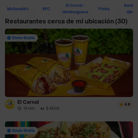
El Corral -
Sandwi
McDonald's
KFC
Frisby
Hamburguesa
Qban
Restaurantes cerca de mi ubicación
(30)
Envío Gratis
El Carnal
4.8
13 min
·
$ 4500
Envío Gratis