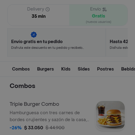
Delivery
Envío
Gratis
35 min
(nuevos usuarios)
Envío gratis en tu pedido
Hasta 42% 
Disfruta este descuento en tu pedido y recíbelo
Disfruta este de
en minutos.
en minutos.
Combos
Burgers
Kids
Sides
Postres
Bebid
Combos
Triple Burger Combo
Hamburguesa con tres carnes de
bordes crujientes y sazón de la casa,
queso americano, cebolla asada,
-26%
$ 33.050
$ 44.900
pepinillos, mayonesa, ketchup y