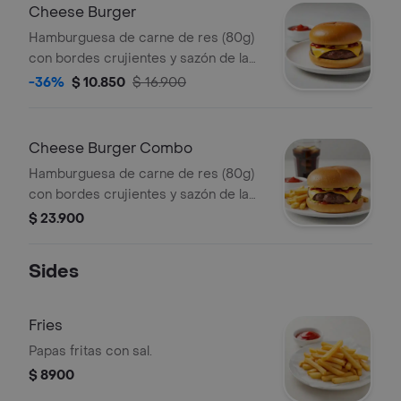
Cheese Burger
Hamburguesa de carne de res (80g)
con bordes crujientes y sazón de la
casa ketchup, mayonesa y queso
-36%
$ 10.850
$ 16.900
americano sobre pan brioche
tostado.
Cheese Burger Combo
Hamburguesa de carne de res (80g)
con bordes crujientes y sazón de la
casa ketchup, mayonesa y queso
$ 23.900
americano sobre pan brioche tostado
+ papas + bebida a elección.
Sides
Fries
Papas fritas con sal.
$ 8900