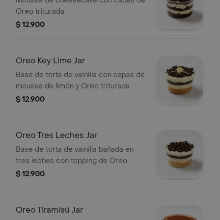
Mousse de cheesecake con capas de
Oreo triturada.
$ 12.900
Oreo Key Lime Jar
Base de torta de vainilla con capas de
mousse de limón y Oreo triturada.
$ 12.900
Oreo Tres Leches Jar
Base de torta de vainilla bañada en
tres leches con topping de Oreo
triturada.
$ 12.900
Oreo Tiramisú Jar