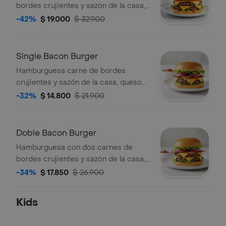
bordes crujientes y sazón de la casa,
queso americano, Salsa Habanero
-42%
$ 19.000
$ 32.900
(Picante) y vegetales (tomate, lechuga
y cebolla), sobre pan brioche tostado.
Single Bacon Burger
Hamburguesa carne de bordes
crujientes y sazón de la casa, queso
americano, bacon y vegetales
-32%
$ 14.800
$ 21.900
(tomate, lechuga y cebolla), sobre pan
brioche tostado.
Doble Bacon Burger
Hamburguesa con dos carnes de
bordes crujientes y sazón de la casa,
queso americano, bacon y vegetales
-34%
$ 17.850
$ 26.900
(tomate, lechuga y cebolla), sobre pan
brioche tostado.
Kids