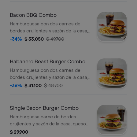
mostaza brown sobre pan brioche
tostado + papas + bebida a elección.
Bacon BBQ Combo
Hamburguesa con dos carnes de
bordes crujientes y sazón de la casa,
queso americano, Salsa BBQ, cebolla
-34%
$ 33.050
$ 49.700
asada y tocino sobre pan brioche
tostado + papas + bebida a elección.
Habanero Beast Burger Combo
(Picante)
Hamburguesa con dos carnes de
bordes crujientes y sazón de la casa,
queso americano, Salsa Habanero
-36%
$ 31.100
$ 48.700
(Picante) y vegetales (tomate, lechuga
y cebolla), sobre pan brioche tostado
+ papas + bebida a elección.
Single Bacon Burger Combo
Hamburguesa carne de bordes
crujientes y sazón de la casa, queso
americano, bacon y vegetales
$ 29.900