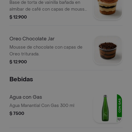
Base de torta de vainilla bañada en
almíbar de café con capas de mousse
de tiramisú y Oreo.
$ 12.900
Oreo Chocolate Jar
Mousse de chocolate con capas de
Oreo triturada.
$ 12.900
Bebidas
Agua con Gas
Agua Manantial Con Gas 300 ml
$ 7500