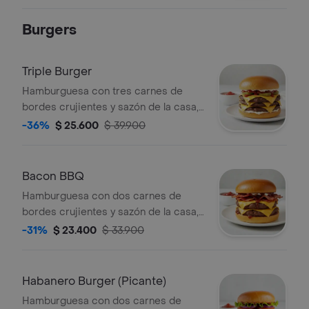
(tomate, lechuga y cebolla), sobre pan
brioche tostado + papas + bebida a
Burgers
elección.
Triple Burger
Hamburguesa con tres carnes de
bordes crujientes y sazón de la casa,
queso americano, cebolla asada,
-36%
$ 25.600
$ 39.900
pepinillos, mayonesa, ketchup y
mostaza brown sobre pan brioche
tostado.
Bacon BBQ
Hamburguesa con dos carnes de
bordes crujientes y sazón de la casa,
queso americano, Salsa BBQ, cebolla
-31%
$ 23.400
$ 33.900
asada y tocino sobre pan brioche
tostado.
Habanero Burger (Picante)
Hamburguesa con dos carnes de