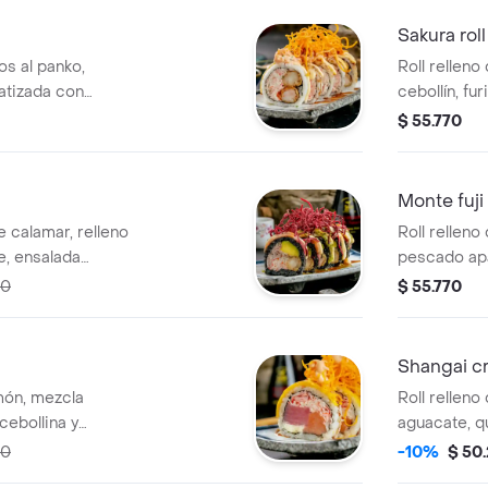
Sakura roll
os al panko,
Roll relleno
atizada con
cebollín, fu
llín, con un
de atún fres
$ 55.770
r de salmón,
cy-mayo especial
 crunchy de
Monte fuji 
e calamar, relleno
Roll rellen
e, ensalada
pescado apa
riracha, topping
queso crema
70
$ 55.770
atún, bañado en
aguacate, c
o y alioli de
teriyaki y 
Shangai cr
lmón, mezcla
Roll rellen
cebollina y
aguacate, q
 teriyaki, crunch de
de mayones
70
-10%
$ 50
salsa teriyak