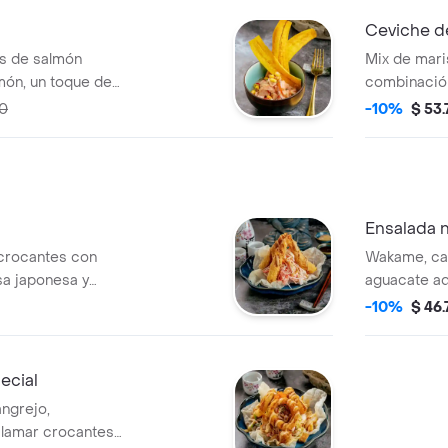
Ceviche de
s de salmón
Mix de mari
món, un toque de
combinación
a, ají dulce y
ají dulce y c
70
-10%
$ 53
Ensalada 
 crocantes con
Wakame, can
a japonesa y
aguacate a
japonesa.
-10%
$ 46
ecial
ngrejo,
lamar crocantes,