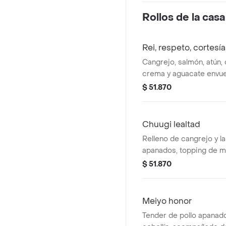
Rollos de la casa
Rei, respeto, cortesía
Cangrejo, salmón, atún, 
crema y aguacate envue
acompañado con wakam
$ 51.870
Chuugi lealtad
Relleno de cangrejo y l
apanados, topping de m
mozzarella fundido, bañ
$ 51.870
teriyaki.
Meiyo honor
Tender de pollo apanad