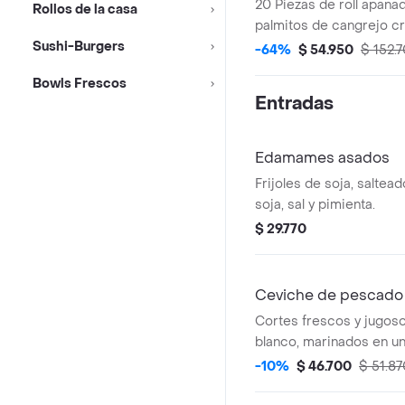
20 Piezas de roll apana
Rollos de la casa
palmitos de cangrejo c
Sushi-Burgers
queso crema, aguacate 
-64%
$ 54.950
$ 152.
de mayo spicy y teriyak
Bowls Frescos
Entradas
Edamames asados
Frijoles de soja, saltea
soja, sal y pimienta.
$ 29.770
Ceviche de pescado
Cortes frescos y jugos
blanco, marinados en u
con limón, cebolla morad
-10%
$ 46.700
$ 51.87
cilantro.