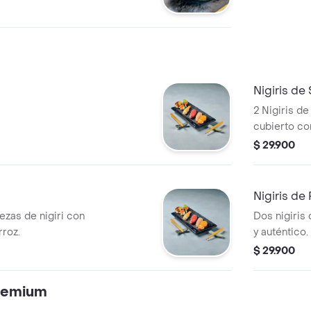
y salsa de
Nigiris de
2 Nigiris d
cubierto co
$ 29.900
Nigiris de
iezas de nigiri con
Dos nigiris 
rroz.
y auténtico.
$ 29.900
Premium