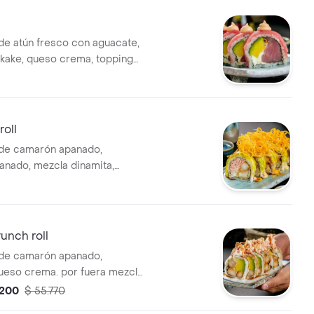
 de atún fresco con aguacate,
rikake, queso crema, topping
co y salsa chiplote
roll
o de camarón apanado,
nado, mezcla dinamita,
 y cebollina. por fuera
runchy de zanahoria, salsa
mayonesa de masago.
unch roll
o de camarón apanado,
ueso crema. por fuera mezcla
a de masago con cangrejo y
.200
$ 55.770
i.