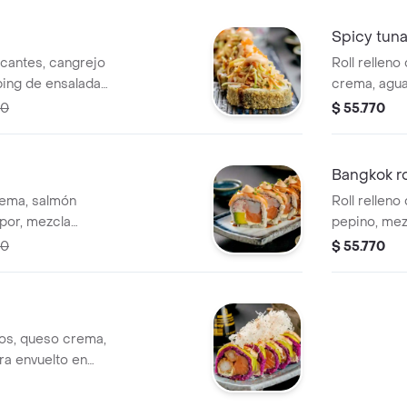
Spicy tuna
ocantes, cangrejo
Roll rellen
ing de ensalada
crema, agua
tle y de anguila.
en aguacate
70
$ 55.770
cebollinna c
chiplote.
Bangkok ro
rema, salmón
Roll relleno
por, mezcla
pepino, mez
ping de salmón
queso crem
70
$ 55.770
, salsa dulce y
dinamita, sa
nos, queso crema,
era envuelto en
tes de arroz