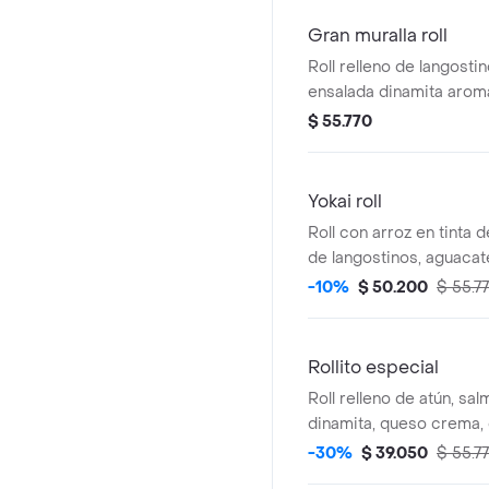
Gran muralla roll
Roll relleno de langostin
ensalada dinamita arom
aceite de sésamo y cebo
$ 55.770
topping de fresco tarta
bañado en salsa de spi
y teriyaki coronado con
Yokai roll
camote
Roll con arroz en tinta d
de langostinos, aguacat
dinamita con toque de s
-10%
$ 50.200
$ 55.7
de laminas de salmón y 
salsa teriyaki, spicy-may
cilantro.
Rollito especial
Roll relleno de atún, sa
dinamita, queso crema, 
plátano frito. por fuera,
-30%
$ 39.050
$ 55.7
zanahoria y chilpotle.