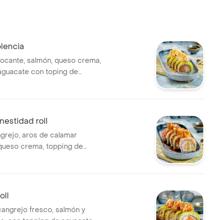
lencia
ocante, salmón, queso crema,
aguacate con toping de
ptuno bañado en salsa de
educción de maracuyá.
estidad roll
ngrejo, aros de calamar
queso crema, topping de
langostinos temporizados en
 la casa
oll
cangrejo fresco, salmón y