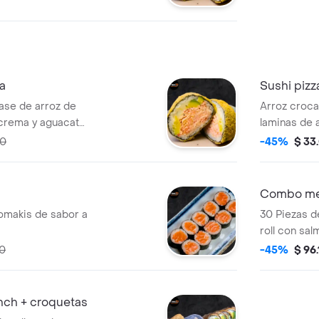
n mayonesa
n salsa teriyaki.
a
Sushi pizz
ase de arroz de
Arroz croca
 crema y aguacate
laminas de 
dinamita de
wakame, mas
00
-45%
$ 33
n mayonesa
fuji y perla
n salsa teriyaki.
atún o cang
Combo me
omakis de sabor a
30 Piezas de
roll con sa
aguacate, s
70
-45%
$ 96
piezas tiger
langostinos
crema con t
nch + croquetas
en salsa fuji