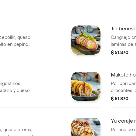
Jin benevo
cebollín, queso
Cangrejo cr
lto en pepino
laminas de 
e y masago.
ensalada ne
$ 51.870
anguila y r
Makoto hon
angostinos,
Roll con ca
aduro y queso
crocantes, 
ado con salsa
cangrejo y 
$ 51.870
salsa fuji de
Yu coraje r
o, queso crema,
Relleno de 