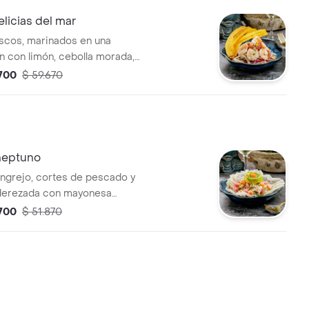
licias del mar
scos, marinados en una
 con limón, cebolla morada,
ilantro.
.700
$ 59.670
neptuno
grejo, cortes de pescado y
derezada con mayonesa
.700
$ 51.870