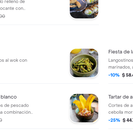
do relleno de
rocante con
bañados en salsa
700
i + croquetas
Fiesta de 
dos al wok con
Langostinos
marinados,
chipote y sa
-10%
$ 58
 blanco
Tartar de 
os de pescado
Cortes de a
na combinación
cebolla mor
a, ají dulce y
con toques d
0
-25%
$ 44
sésamo.