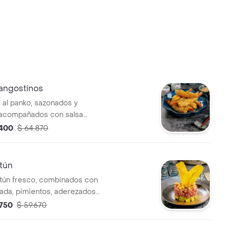
langostinos
 al panko, sazonados y
 acompañados con salsa
lsa teriyaki.
.400
$ 64.870
atún
tún fresco, combinados con
ada, pimientos, aderezados
e, limón, srirasha, aceite de
.750
$ 59.670