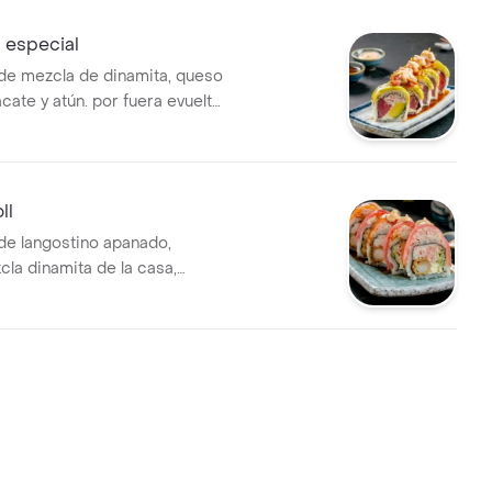
 especial
o de mezcla de dinamita, queso
cate y atún. por fuera evuelto
 con mezcla de atún-cronchi-
on salsa teriyaki y salsa
ll
 de langostino apanado,
cla dinamita de la casa,
a, topping de mezcla
lmón y atún