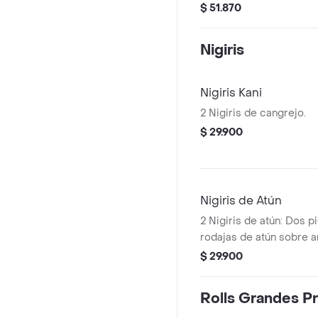
con aderezo de masago 
$ 51.870
anguila.
Nigiris
Nigiris Kani
2 Nigiris de cangrejo.
$ 29.900
Nigiris de Atún
2 Nigiris de atún: Dos p
rodajas de atún sobre a
$ 29.900
Rolls Grandes 