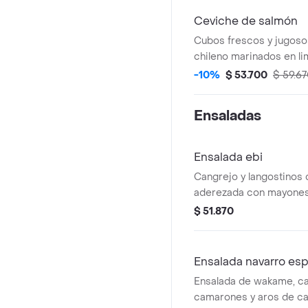
Ceviche de salmón
Cubos frescos y jugoso
chileno marinados en li
maracuyá, cebolla morad
-10%
$ 53.700
$ 59.6
cilantro.
Ensaladas
Ensalada ebi
Cangrejo y langostinos
aderezada con mayones
teriyaki.
$ 51.870
Ensalada navarro esp
Ensalada de wakame, ca
camarones y aros de ca