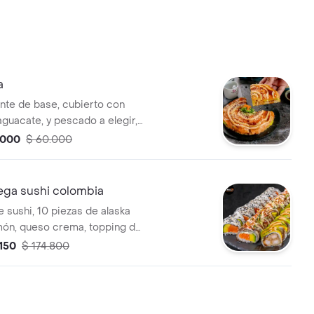
a
nte de base, cubierto con
aguacate, y pescado a elegir,
ago salsa teriyaki, chipotle
.000
$ 60.000
s de arroz. elige de salmón,
rejo.
ga sushi colombia
 sushi, 10 piezas de alaska
lmón, queso crema, topping de
almón, wakame y masago, 10
.150
$ 174.800
 especial y 10 piezas agu roll
 crocantes, cebollina, queso
oping de aguacate, bañado
 y teriyaki.