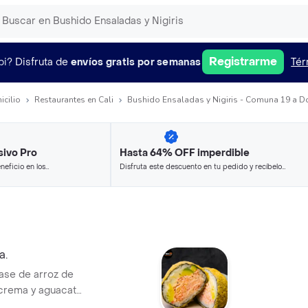
Registrarme
pi?
Disfruta de
envíos gratis por semanas
Tér
icilio
Restaurantes en Cali
Bushido Ensaladas y Nigiris - Comuna 19 a D
sivo Pro
Hasta 64% OFF imperdible
neficio en los
Disfruta este descuento en tu pedido y recíbelo
.
en minutos.
a.
ase de arroz de
 crema y aguacate
dinamita de