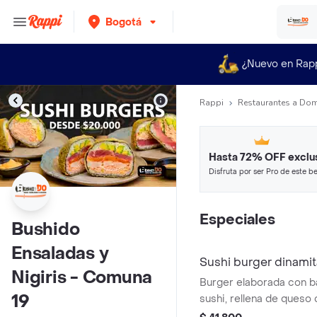
Bogotá
¿Nuevo en Rap
Rappi
Restaurantes a Dom
Hasta 72% OFF exclu
Disfruta por ser Pro de este be
restaurantes y tiendas más top
Especiales
Bushido
Ensaladas y
Sushi burger dinamit
Nigiris - Comuna
Burger elaborada con b
19
sushi, rellena de queso
cremoso, con ensalada 