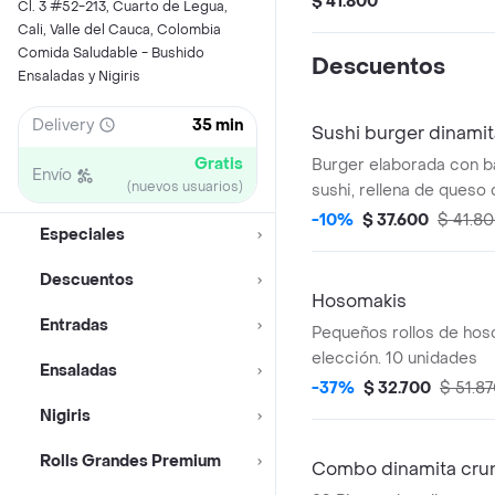
$ 41.800
Cl. 3 #52-213, Cuarto de Legua,
cangrejo aderezada co
Cali, Valle del Cauca, Colombia
japonesa. Acompañada co
Comida Saludable - Bushido
Descuentos
Ensaladas y Nigiris
Delivery
35 min
Sushi burger dinamit
Gratis
Burger elaborada con b
Envío
(nuevos usuarios)
sushi, rellena de queso
cremoso, con ensalada 
-10%
$ 37.600
$ 41.8
Especiales
cangrejo aderezada co
japonesa. Acompañada co
Descuentos
Hosomakis
Entradas
Pequeños rollos de hos
elección. 10 unidades
Ensaladas
-37%
$ 32.700
$ 51.8
Nigiris
Rolls Grandes Premium
Combo dinamita cru