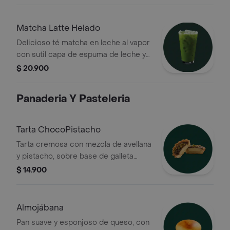
y anís estrellado
Matcha Latte Helado
Delicioso té matcha en leche al vapor
con sutil capa de espuma de leche y
toques dulces. Antioxidante
$ 20.900
Panaderia Y Pasteleria
Tarta ChocoPistacho
Tarta cremosa con mezcla de avellana
y pistacho, sobre base de galleta
crujiente. Un equilibrio perfecto entre
$ 14.900
dulzura y textura para acompañar tu
bebida favorita.
Almojábana
Pan suave y esponjoso de queso, con