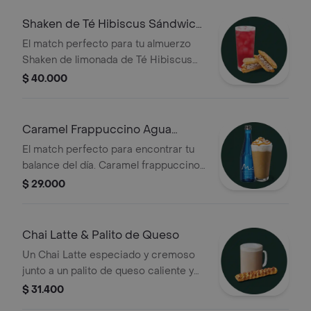
Shaken de Té Hibiscus Sándwich
Pan nube
El match perfecto para tu almuerzo
Shaken de limonada de Té Hibiscus
Pan Nube
$ 40.000
Caramel Frappuccino Agua
Manantial
El match perfecto para encontrar tu
balance del día. Caramel frappuccino
más una botella de agua manantial
$ 29.000
Chai Latte & Palito de Queso
Un Chai Latte especiado y cremoso
junto a un palito de queso caliente y
crujiente. La combinación ideal entre
$ 31.400
suavidad y sabor para cualquier