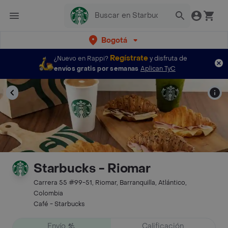
Bogotá
Regístrate
¿Nuevo en Rappi?
y disfruta de
envíos gratis por semanas
Aplican TyC
Starbucks - Riomar
Carrera 55 #99-51, Riomar, Barranquilla, Atlántico,
Colombia
Café - Starbucks
Envío
Calificación