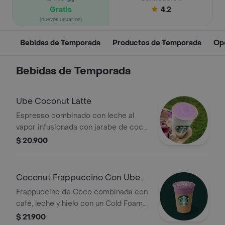
Gratis
4.2
(nuevos usuarios)
Bebidas de Temporada
Productos de Temporada
Op
Bebidas de Temporada
Ube Coconut Latte
Espresso combinado con leche al
vapor infusionada con jarabe de coco
y polvo de Ube, creando una espuma
$ 20.900
naturalmente morada y aterciopelada.
Coconut Frappuccino Con Ube
Cold Foam
Frappuccino de Coco combinada con
café, leche y hielo con un Cold Foam
dulce con sabor a Ube, un ingrediente
$ 21.900