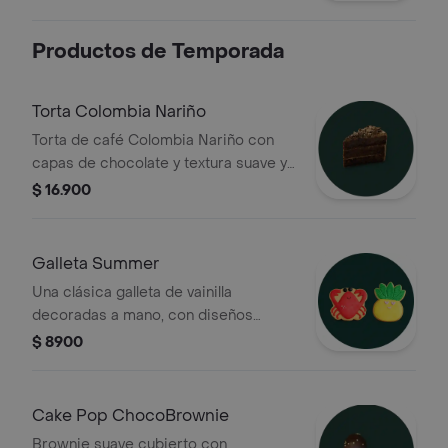
Productos de Temporada
Torta Colombia Nariño
Torta de café Colombia Nariño con
capas de chocolate y textura suave y
esponjosa. Un clásico lleno de sabor.
$ 16.900
Galleta Summer
Una clásica galleta de vainilla
decoradas a mano, con diseños
únicos según disponibilidad
$ 8900
(Cangrejo o Piña). Dulces, suaves y
perfectas para acompañar cualquier
momento del día.
Cake Pop ChocoBrownie
Brownie suave cubierto con