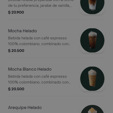
de tu preferencia, jarabe de vainilla,
marcada con espresso 100%
$ 20.900
colombiano y terminación de una
rejilla de caramelo
Mocha Helado
Bebida helada con café espresso
100% colombiano, combinado con
leche de tu preferencia, salsa de
$ 20.500
chocolate y terminado con crema
batida
Mocha Blanco Helado
Bebida helada con café espresso
100% colombiano, combinado con
leche de tu preferencia y salsa de
$ 20.500
mocha blanco, terminado con crema
batida
Arequipe Helado