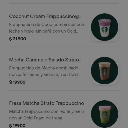
natural morado. Sabor suave, como a
vainilla con un toque a nuez.
Coconut Cream Frappuccino®
con Ube Cold Foam
Frappuccino de Coco combinada con
leche y hielo, sin café con un Cold
Foam dulce con sabor a Ube, un
$ 21.900
ingrediente natural morado. Sabor
suave, como a vainilla con un toque a
nuez.
Mocha Caramelo Salado Strato
Frappuccino
Frappuccino de Mocha combinado
con café, leche y hielo con un Cold
Foam de caramelo salado.
$ 19.900
Fresa Matcha Strato Frappuccino
Matcha Frappuccino con leche y hielo
con un Cold Foam de fresa.
$ 19.900