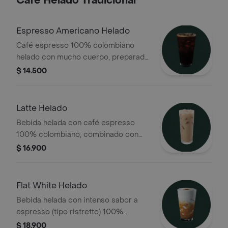
Café Helado Tradicional
Espresso Americano Helado
Café espresso 100% colombiano
helado con mucho cuerpo, preparado
con agua filtrada y cubos de hielo
$ 14.500
Latte Helado
Bebida helada con café espresso
100% colombiano, combinado con
hielo y leche de tu preferencia
$ 16.900
Flat White Helado
Bebida helada con intenso sabor a
espresso (tipo ristretto) 100%
colombiano, preparada con leche de
$ 18.900