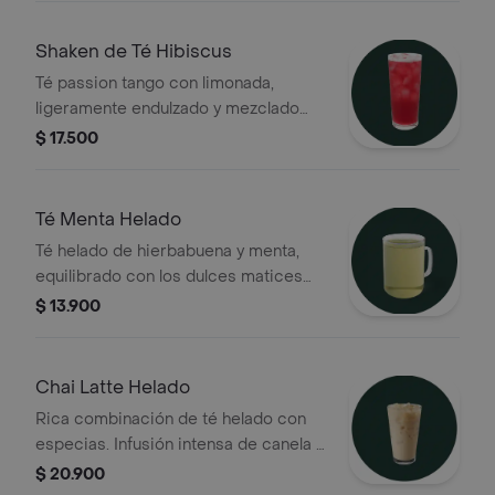
Shaken de Té Hibiscus
Té passion tango con limonada,
ligeramente endulzado y mezclado
con hielo
$ 17.500
Té Menta Helado
Té helado de hierbabuena y menta,
equilibrado con los dulces matices
cítricos de verbena
$ 13.900
Chai Latte Helado
Rica combinación de té helado con
especias. Infusión intensa de canela y
jengibre, cardamomo, pimienta negra
$ 20.900