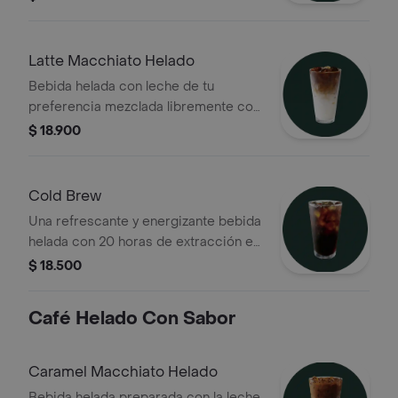
tu preferencia para lograr una
consistencia cremosa y un toque de
hielo
Latte Macchiato Helado
Bebida helada con leche de tu
preferencia mezclada libremente con
shots de espresso 100% colombiano,
$ 18.900
con un shot de espresso adicional
para obtener un sabor más intenso y
acentuado
Cold Brew
Una refrescante y energizante bebida
helada con 20 horas de extracción en
frío de su café 70% Colombia-Nariño
$ 18.500
y 30% África
Café Helado Con Sabor
Caramel Macchiato Helado
Bebida helada preparada con la leche