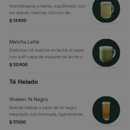
Hierbabuena y menta, equilibrado con
los dulces matices cítricos de
verbena
$ 13.900
Matcha Latte
Delicioso té matcha en leche al vapor
con sutil capa de espuma de leche y
toques dulces. Antioxidante
$ 20.900
Té Helado
Shaken Té Negro
Bebida helada a base de té negro
mezclado con limonada, ligeramente
endulzado y mezclado con hielo
$ 17.500