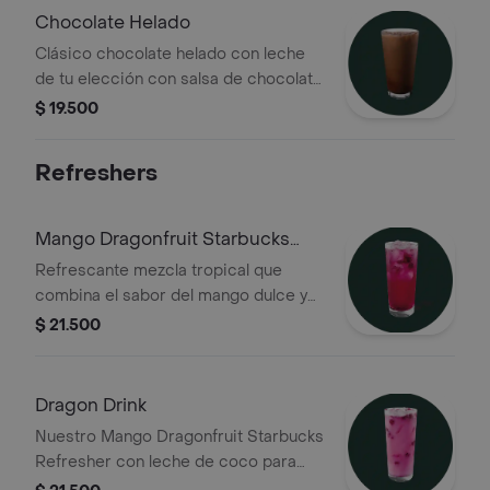
Chocolate Helado
Clásico chocolate helado con leche
de tu elección con salsa de chocolate
y vainilla
$ 19.500
Refreshers
Mango Dragonfruit Starbucks
Refresher
Refrescante mezcla tropical que
combina el sabor del mango dulce y
el exótico dragonfruit, con extracto
$ 21.500
de café verde y terminada con trozos
de dragonfruit
Dragon Drink
Nuestro Mango Dragonfruit Starbucks
Refresher con leche de coco para
una sensación cremosa y refrescante