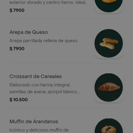
exterior dorado y centro tierno. Ideal
para acompañar tu café en cualquier
$ 7900
momento del día.
Arepa de Queso
Arepa parrillada rellena de queso
$ 7900
Croissant de Cereales
Elaborado con harina integral,
semillas de avena, ajonjolí blanco,
linaza, quinoa y semillas de chía
$ 10.500
Muffin de Arandanos
Icónico y delicioso muffin de