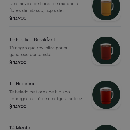
Una mezcla de flores de manzanilla,
flores de hibisco, hojas de
hierbabuena, hierba limón, pétalos de
$ 13.900
rosa, hojas de zarzamora, hojas de
menta, raíz de zarzaparrilla, melisa,
lavanda y caléndula. Dulce y floral
Té English Breakfast
Té negro que revitaliza por su
generoso contenido.
$ 13.900
Té Hibiscus
Té helado de flores de hibisco
impregnan el té de una ligera acidez y
un extraordinario color fiusha
$ 13.900
profundo. Con notas tropicales de
papaya y mango con hierba limón
cítrica y una pizca de canela
Té Menta