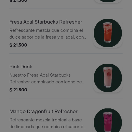
$ 21.500
Fresa Acai Starbucks Refresher
Refrescante mezcla que combina el
dulce sabor de la fresa y el acai, con
extracto de café verde y terminada
$ 21.500
con trozos de fresa deshidratada
Pink Drink
Nuestro Fresa Acai Starbucks
Refresher combinado con leche de
coco para una sensación cremosa y
$ 21.500
refrescante
Mango Dragonfruit Refresher
con limonada
Refrescante mezcla tropical a base
de limonada que combina el sabor del