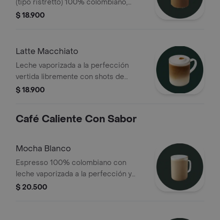
(tipo ristretto) 100% colombiano,
preparada con leche entera para
$ 18.900
lograr una consistencia cremosa y
terminada con un "punto de espuma"
Latte Macchiato
Leche vaporizada a la perfección
vertida libremente con shots de
espresso 100% colombiano, con un
$ 18.900
shot de espresso adicional para
obtener un sabor más intenso y
Café Caliente Con Sabor
acentuado
Mocha Blanco
Espresso 100% colombiano con
leche vaporizada a la perfección y
salsa de mocha blanco
$ 20.500