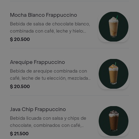
Mocha Blanco Frappuccino
Bebida de salsa de chocolate blanco,
combinada con café, leche y hielo;
cubierta con crema batida
$ 20.500
Arequipe Frappuccino
Bebida de arequipe combinada con
café, leche de tu elección, mezclada
con hielo, cubierta con crema batida
$ 20.500
y espiral de caramelo
Java Chip Frappuccino
Bebida licuada con salsa y chips de
chocolate, combinados con café,
leche y hielo. Cubierta con crema
$ 21.500