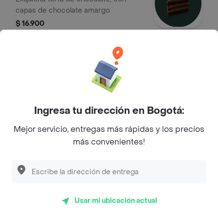
capas de chocolate amargo
$ 16.900
Torta de Limón
Pastel de limón con glaseado dulce
$ 13.900
Ingresa tu dirección en Bogotá:
Mejor servicio, entregas más rápidas y los precios
Rollo de Canela
más convenientes!
Exquisito rollo francés relleno de
canela
$ 10.500
Usar mi ubicación actual
Croissant de Mantequilla