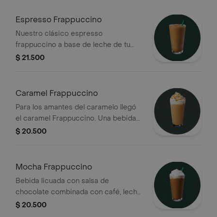
Espresso Frappuccino
Nuestro clásico espresso
frappuccino a base de leche de tu
elección y shots de espresso
$ 21.500
mezclado con hielo
Caramel Frappuccino
Para los amantes del caramelo llegó
el caramel Frappuccino. Una bebida
licuada a base de caramelo, café y
$ 20.500
leche, terminada crema batida y
espiral de caramelo
Mocha Frappuccino
Bebida licuada con salsa de
chocolate combinada con café, leche
y hielo; cubierta con crema batida
$ 20.500