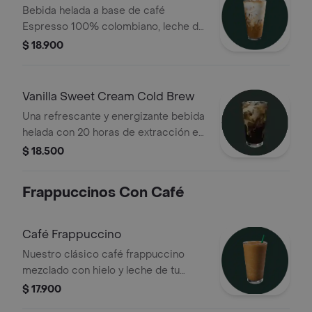
Helado
Bebida helada a base de café
Espresso 100% colombiano, leche de
tu elección, hielo, y salsa de Mocha
$ 18.900
Blanco
Vanilla Sweet Cream Cold Brew
Una refrescante y energizante bebida
helada con 20 horas de extracción en
frío de su café 70% Colombia-Nariño
$ 18.500
y 30% África . Terminado con un
especial toque de crema de vainilla
Frappuccinos Con Café
Café Frappuccino
Nuestro clásico café frappuccino
mezclado con hielo y leche de tu
elección. (No incluye crema batida)
$ 17.900