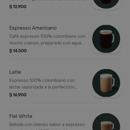
una acidez, tostado y cuerpo medio,
$ 12.900
notas herbales y un ligero sabor a
nuez
Espresso Americano
Café espresso 100% colombiano con
mucho cuerpo, preparado con agua
caliente al verdadero estilo europeo
$ 14.500
Latte
Espresso 100% colombiano con
leche vaporizada a la perfección,
ligeramente cubierto con espuma
$ 16.900
Flat White
Bebida con intenso sabor a espresso