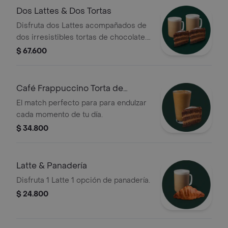
Dos Lattes & Dos Tortas
Disfruta dos Lattes acompañados de
dos irresistibles tortas de chocolate.
El combo perfecto para compartir
$ 67.600
Café Frappuccino Torta de
chocolate
El match perfecto para para endulzar
cada momento de tu día.
$ 34.800
Latte & Panadería
Disfruta 1 Latte 1 opción de panadería.
$ 24.800