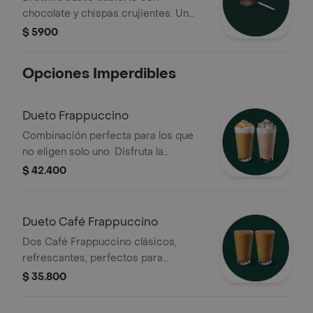
chocolate y chispas crujientes. Un
clásico irresistible en cada bocado.
$ 5900
Opciones Imperdibles
Dueto Frappuccino
Combinación perfecta para los que
no eligen solo uno. Disfruta la
suavidad del Arequipe Frappuccino,
$ 42.400
con café, leche y un toque de
caramelo cremoso, o elige el
irresistible Cookies & Cream, una
Dueto Café Frappuccino
mezcla de chocolate blanco y trocitos
Dos Café Frappuccino clásicos,
de galleta.
refrescantes, perfectos para
compartir. Mezclados con hielo y
$ 35.800
leche de tu elección.