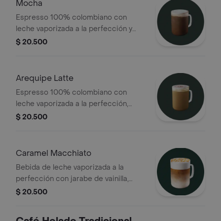
Mocha
Espresso 100% colombiano con
leche vaporizada a la perfección y
salsa de chocolate
$ 20.500
Arequipe Latte
Espresso 100% colombiano con
leche vaporizada a la perfección,
combinado con salsa de arequipe,
$ 20.500
terminado con espiral de caramelo
Caramel Macchiato
Bebida de leche vaporizada a la
perfección con jarabe de vainilla,
marcada con espresso 100%
$ 20.500
colombiano y terminada con una
rejilla de caramelo