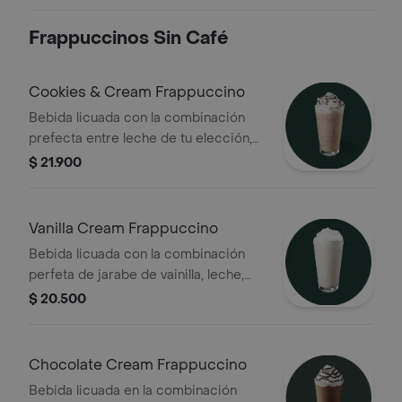
batida y espiral de chocolate
Frappuccinos Sin Café
Cookies & Cream Frappuccino
Bebida licuada con la combinación
prefecta entre leche de tu elección,
salsa de mocha blanco, chips de
$ 21.900
chocolate. Cubierta con crema batida
y galleta triturada
Vanilla Cream Frappuccino
Bebida licuada con la combinación
perfeta de jarabe de vainilla, leche,
hielo y cubierta con crema batida
$ 20.500
Chocolate Cream Frappuccino
Bebida licuada en la combinación