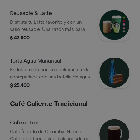
momento del día.
Reusable & Latte
Disfruta tu Latte favorito y con un
vaso reusable. Una razón más para
elegir café y cuidar el planeta. (Color
$ 43.800
sujeto a disponibilidad).
Torta Agua Manantial
Endulza tu día con una deliciosa torta
acompañada con una botella de agua
manantial
$ 25.400
Café Caliente Tradicional
Café del día
Café filtrado de Colombia Nariño:
Café de origen único, balanceado con