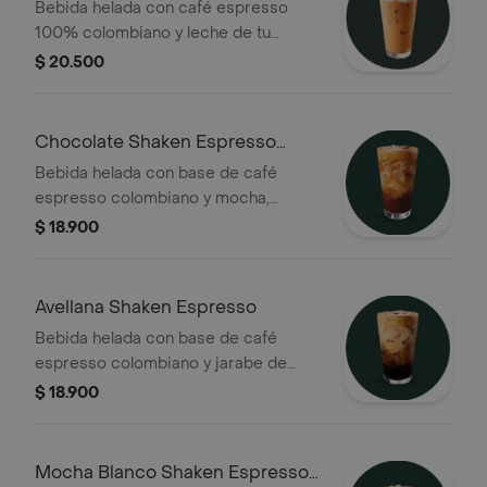
Bebida helada con café espresso
100% colombiano y leche de tu
preferencia, combinado con salsa de
$ 20.500
arequipe, terminado con crema
batida y espiral de caramelo
Chocolate Shaken Espresso
Helado
Bebida helada con base de café
espresso colombiano y mocha,
terminado en leche de tu elección
$ 18.900
Avellana Shaken Espresso
Bebida helada con base de café
espresso colombiano y jarabe de
avellana, terminado en leche de tu
$ 18.900
elección
Mocha Blanco Shaken Espresso