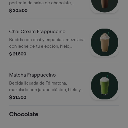
perfecta de salsa de chocolate,
jarabe de vainilla, hielo y leche de tu
$ 20.500
preferencia. Cubierta con crema
batida y espiral de chocolate
Chai Cream Frappuccino
Bebida con chai y especias, mezclada
con leche de tu elección, hielo,
cubierta con crema chantillí y polvo
$ 21.500
de canela
Matcha Frappuccino
Bebida licuada de Té matcha,
mezclado con jarabe clásico, hielo y
leche de tu preferencia, terminada
$ 21.500
con crema batida
Chocolate