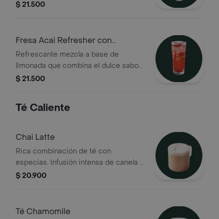
mango dulce y el exótico dragonfruit,
$ 21.500
con extracto de café verde y
terminada con trozos de dragonfruit
Fresa Acai Refresher con
limonada
Refrescante mezcla a base de
limonada que combina el dulce sabor
de la fresa y el acai, con extracto de
$ 21.500
café verde y terminada con trozos de
fresa deshidratada
Té Caliente
Chai Latte
Rica combinación de té con
especias. Infusión intensa de canela y
jengibre, cardamomo, pimienta negra
$ 20.900
y anís estrellado
Té Chamomile