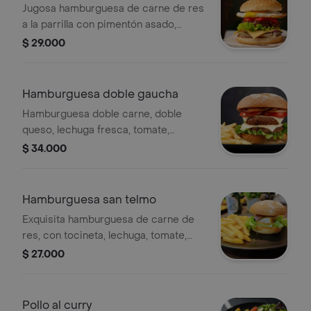
Jugosa hamburguesa de carne de res
a la parrilla con pimentón asado,
cebolla caramelizada, lechuga,
$ 29.000
tomate, huevo y queso tipo
mozzarella. Con papas a la francesa
Hamburguesa doble gaucha
Hamburguesa doble carne, doble
queso, lechuga fresca, tomate,
cebolla caramelizada con salsa
$ 34.000
chimichurri o salsa de la casa. con
papas a la francesa.
Hamburguesa san telmo
Exquisita hamburguesa de carne de
res, con tocineta, lechuga, tomate,
cebolla, queso mozzarella, en un pan
$ 27.000
suave. acompañada de papas a la
francesa.
Pollo al curry