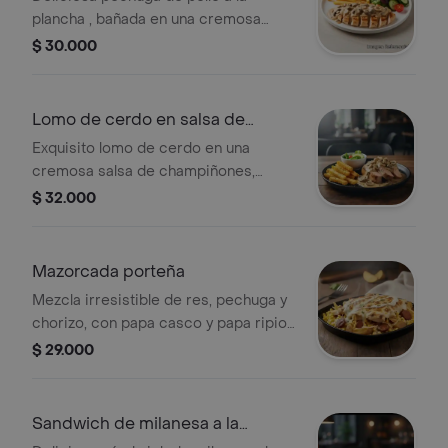
plancha , bañada en una cremosa
salsa de champiñones , acompañada
$ 30.000
de papas a la francesa y ensalada
Lomo de cerdo en salsa de
champiñones
Exquisito lomo de cerdo en una
cremosa salsa de champiñones,
acompañado de crujientes papas a la
$ 32.000
francesa y ensalada
Mazorcada porteña
Mezcla irresistible de res, pechuga y
chorizo, con papa casco y papa ripio,
maíz tierno, queso y salsa de la casa,
$ 29.000
todo gratinado para que quede bien
cremoso y doradito.
Sandwich de milanesa a la