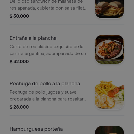
napolitana
Delicioso sándwich de milanesa de
res apanada, cubierta con salsa fileto
(tomate) y queso gratinado al horno
$ 30.000
en pan artesanal. acompañado de
papas a la francesa
Entraña a la plancha
Corte de res clásico exquisito de la
parrilla argentina, acompañado de una
cama de aguacate y chimichurri.
$ 32.000
acompañado de papas y ensalada.
Pechuga de pollo a la plancha
Pechuga de pollo jugosa y suave,
preparada a la plancha para resaltar
su sabor, con un dorado ligero por
$ 28.000
fuera y textura tierna por dentro.
acompañada de papas y ensalada.
Hamburguesa porteña