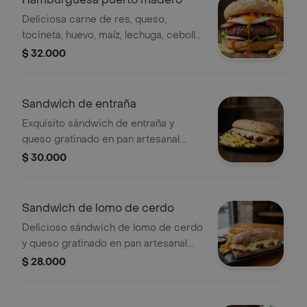
Deliciosa carne de res, queso,
tocineta, huevo, maíz, lechuga, cebolla
y salsa de la casa. acompañada de
$ 32.000
papas a la francesa.
Sandwich de entraña
Exquisito sándwich de entraña y
queso gratinado en pan artesanal.
acompañado de papas a la francesa
$ 30.000
Sandwich de lomo de cerdo
Delicioso sándwich de lomo de cerdo
y queso gratinado en pan artesanal.
acompañado de papas a la francesa
$ 28.000