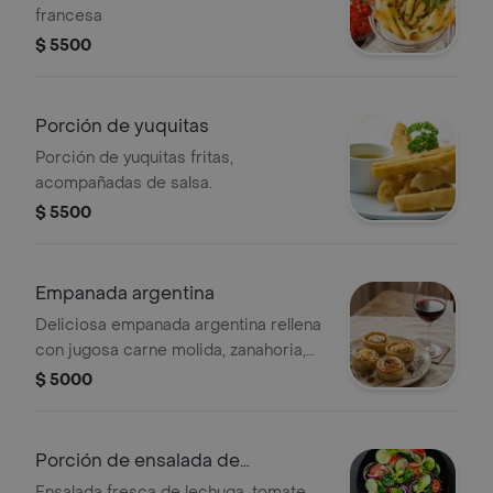
francesa
$ 5500
Porción de yuquitas
Porción de yuquitas fritas,
acompañadas de salsa.
$ 5500
Empanada argentina
Deliciosa empanada argentina rellena
con jugosa carne molida, zanahoria,
pimentón y aceitunas.
$ 5000
Porción de ensalada de
vegetales
Ensalada fresca de lechuga, tomate