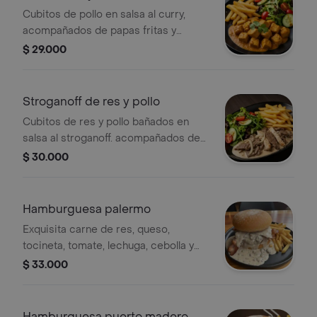
Cubitos de pollo en salsa al curry,
acompañados de papas fritas y
ensalada con tomate cherry y pepino.
$ 29.000
Stroganoff de res y pollo
Cubitos de res y pollo bañados en
salsa al stroganoff. acompañados de
papas y ensalada.
$ 30.000
Hamburguesa palermo
Exquisita carne de res, queso,
tocineta, tomate, lechuga, cebolla y
queso bañada en salsa de
$ 33.000
champiñones. acompañada de papas
a la francesa.
Hamburguesa puerto madero