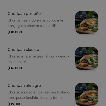
Choripan porteño
Choripán servido en pan crocante
con jugoso chorizo a la parrilla,
coronado con huevo frito y salsa
$ 18.000
chimichurri
Choripan clásico
Chorizo en pan artesanal con queso y
chimichurri.
$ 16.000
Choripan almagro
Chorizo jugoso en pan recién tostado,
con queso fundido, huevo y tocineta
crocante con chimichurri.
$ 19.000