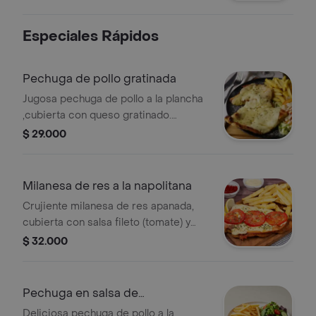
Especiales Rápidos
Pechuga de pollo gratinada
Jugosa pechuga de pollo a la plancha
,cubierta con queso gratinado.
acompañada con papas a la francesa
$ 29.000
y ensalada
Milanesa de res a la napolitana
Crujiente milanesa de res apanada,
cubierta con salsa fileto (tomate) y
queso gratinado al horno.
$ 32.000
acompañado de papas y ensalada.
Pechuga en salsa de
champiñones
Deliciosa pechuga de pollo a la