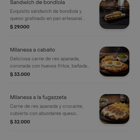
Sandwich de bondiola
Exquisito sándwich de bondiola y
queso gratinado en pan artesanal.
acompañado de papas a la francesa
$ 29.000
Milanesa a caballo
Deliciosa carne de res apanada,
coronada con huevos fritos, bañada
en salsa fileto (tomate) y cubierta con
$ 33.000
queso gratinado al horno, doradito y
bien fundido. acompañado de papas a
la francesa y ensalada.
Milanesa a la fugazzeta
Carne de res apanada y crocante,
cubierta con abundante queso
fundido y una capa generosa de
$ 32.000
cebolla en pluma, gratinada al horno
hasta quedar dorada y súper jugosa.