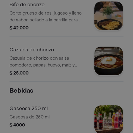
acompañada de papas a la francesa y
Bife de chorizo
ensalada
Corte grueso de res, jugoso y lleno
de sabor, sellado a la parrilla para
lograr una costra doradita por fuera y
$ 42.000
un centro tierno por dentro.
acompañado de papas a la francesa y
ensalada.
Cazuela de chorizo
Cazuela de chorizo con salsa
pomodoro, papas, huevo, maíz y
queso.
$ 25.000
Bebidas
Gaseosa 250 ml
Gaseosa de 250 ml
$ 4000