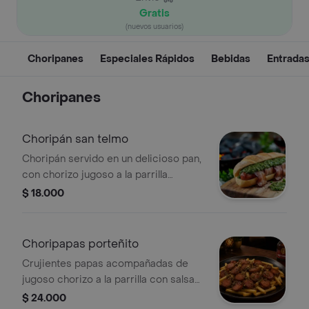
Gratis
(nuevos usuarios)
Choripanes
Especiales Rápidos
Bebidas
Entrada
Choripanes
Choripán san telmo
Choripán servido en un delicioso pan,
con chorizo jugoso a la parrilla
coronado con tiras crujientes de
$ 18.000
tocineta y salsa chimichurri
Choripapas porteñito
Crujientes papas acompañadas de
jugoso chorizo a la parrilla con salsa
de pimentón y chimichurri
$ 24.000