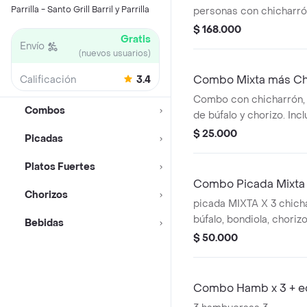
Parrilla - Santo Grill Barril y Parrilla
personas con chicharrón
búfalo, bondiola, chori
$ 168.000
Gratis
arepas, papas y salsa ap
Envío
(nuevos usuarios)
Combo Mixta más Ch
Calificación
3.4
Combo con chicharrón, b
Combos
de búfalo y chorizo. Inc
personal.
$ 25.000
Picadas
Platos Fuertes
Combo Picada Mixta 
Chorizos
picada MIXTA X 3 chicha
búfalo, bondiola, chorizo
Bebidas
personas, acompañado 
$ 50.000
papas, salsa de la casa 
original 1.5 l.
Combo Hamb x 3 + ec