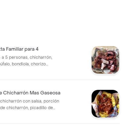
ta Familiar para 4
4 a 5 personas, chicharrón,
búfalo, bondiola, chorizo
arepas, papas y salsa
e Chicharrón Mas Gaseosa
chicharrón con salsa, porción
 chicharrón, picadillo de
olla,cilantro, acompañado de
casa