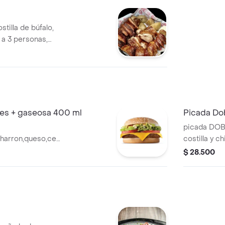
stilla de búfalo,
 a 3 personas,
 papas, salsa de
es + gaseosa 400 ml
Picada Do
picada DOB
charron,queso,cebolla
costilla y 
omate y salsas
papa y arep
$ 28.500