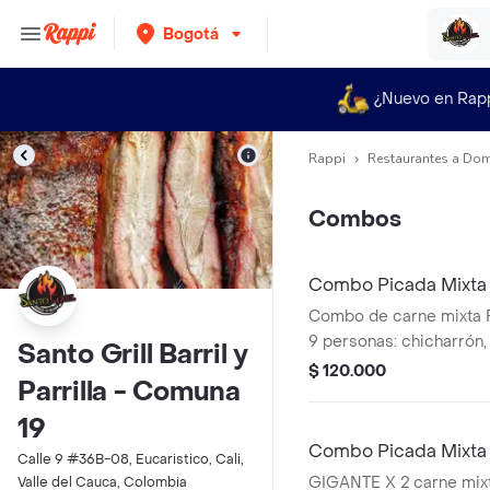
Bogotá
¿Nuevo en Rap
Rappi
Restaurantes a Dom
Combos
Combo Picada Mixta F
Combo de carne mixta 
9 personas: chicharrón, 
Santo Grill Barril y
bondiola, chorizo. Inclu
$ 120.000
Parrilla - Comuna
salsa aparte.
19
Combo Picada Mixta 
Calle 9 #36B-08, Eucaristico, Cali,
GIGANTE X 2 carne mixt
Valle del Cauca, Colombia