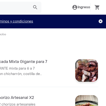
Ingreso
minos y condiciones
cilio
ada Mixta Gigante para 7
NTE mixta para 6 a 7
n chicharrón, costilla de
diola, chorizo acompañado
as y salsa aparte con 1 Coca
 1.5 l
rizo Artesanal X2
chorizos artesanales