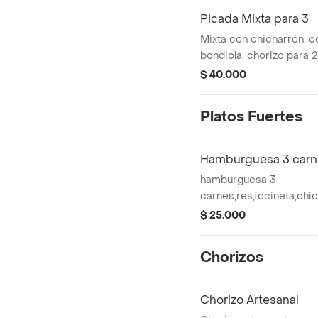
Picada Mixta para 3
Mixta con chicharrón, co
bondiola, chorizo para 2
acompañado de arepas y
$ 40.000
la casa aparte
Platos Fuertes
Hamburguesa 3 carn
hamburguesa 3
carnes,res,tocineta,chi
caramelizada,lechuga ,t
$ 25.000
Chorizos
Chorizo Artesanal