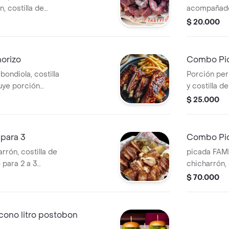
, costilla de
acompañado
zo, acompañado de
$ 20.000
arte de la casa.
orizo
Combo Pic
ondiola, costilla
Porción per
luye porción
y costilla 
gaseosa 4
$ 25.000
para 3
Combo Pic
rrón, costilla de
picada FAMI
 para 2 a 3
chicharrón, 
de arepas y
chorizo, ac
$ 70.000
aparte y coca cola
salsa aparte
ono litro postobon