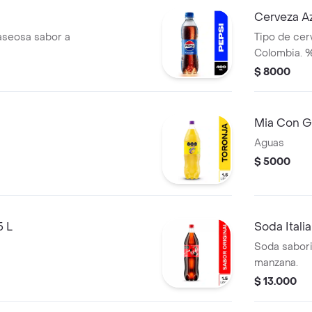
Cerveza A
aseosa sabor a
Tipo de cerv
Colombia. %
$ 8000
Mia Con G
Aguas
$ 5000
5 L
Soda Itali
Soda sabori
manzana.
$ 13.000