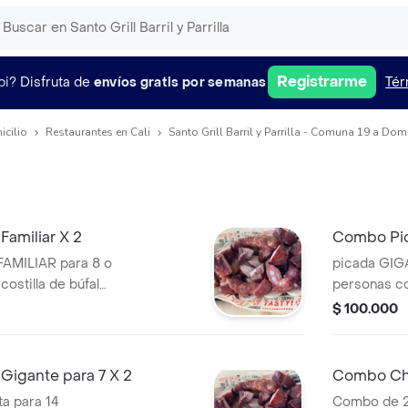
Registrarme
pi?
Disfruta de
envíos gratis por semanas
Tér
icilio
Restaurantes en Cali
Santo Grill Barril y Parrilla - Comuna 19 a Domi
amiliar X 2
Combo Pic
FAMILIAR para 8 o
picada GIGA
costilla de búfalo,
personas co
ye arepas, papas y
búfalo, bon
$ 100.000
arepas, pap
Cola Original
Gigante para 7 X 2
Combo Cho
a para 14
Combo de 2 