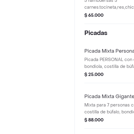
3 hambuersas 3
carnes.tocineta,res,chi
,lechuga.tomate.queso,c
$ 65.000
caramelizada,y salsas 
litro postobon
Picadas
Picada Mixta Person
Picada PERSONAL con c
bondiola, costilla de búf
gaseosa.
$ 25.000
Picada Mixta Gigante
Mixta para 7 personas c
costilla de búfalo, bondi
acompañado de arepas, 
$ 88.000
aparte