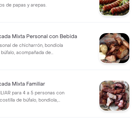
s de papas y arepas.
ada Mixta Personal con Bebida
sonal de chicharrón, bondiola
de búfalo, acompañada de
00 ml COCA COLA.
ada Mixta Familiar
LIAR para 4 a 5 personas con
costilla de búfalo, bondiola,
ompañado de arepas, papas y
 con Coca Cola Original 1.5 l