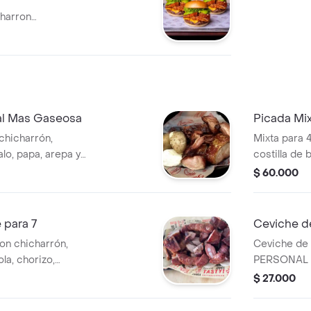
charron
ebolla
+ gaseosa econo
al Mas Gaseosa
Picada Mix
hicharrón,
Mixta para 
alo, papa, arepa y
costilla de 
acompañado 
$ 60.000
aparte.
 para 7
Ceviche d
on chicharrón,
Ceviche de 
ola, chorizo,
PERSONAL de
papas y salsa
tomate, ceb
$ 27.000
salsa de la 