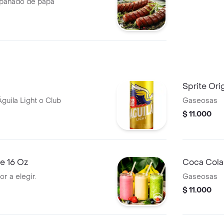
mpañado de papa
Sprite Orig
guila Light o Club
Gaseosas
$ 11.000
e 16 Oz
Coca Cola 
r a elegir.
Gaseosas
$ 11.000