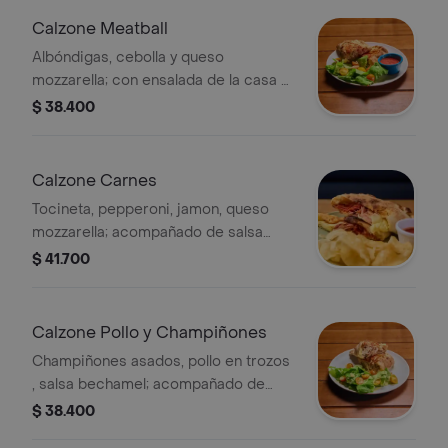
Calzone Meatball
Albóndigas, cebolla y queso
mozzarella; con ensalada de la casa o
papas chip.
$ 38.400
Calzone Carnes
Tocineta, pepperoni, jamon, queso
mozzarella; acompañado de salsa
napolitana y ensalada de la casa o o
$ 41.700
papas chip.
Calzone Pollo y Champiñones
Champiñones asados, pollo en trozos
, salsa bechamel; acompañado de
salsa napolitana y ensalada de la casa
$ 38.400
o papas chip.