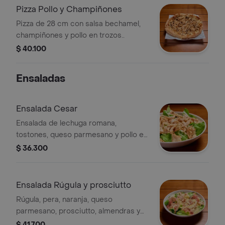
Pizza Pollo y Champiñones
Pizza de 28 cm con salsa bechamel,
champiñones y pollo en trozos..
$ 40.100
Ensaladas
Ensalada Cesar
Ensalada de lechuga romana,
tostones, queso parmesano y pollo en
trozos.
$ 36.300
Ensalada Rúgula y prosciutto
Rúgula, pera, naranja, queso
parmesano, prosciutto, almendras y
aderezo de naranja.
$ 41.700