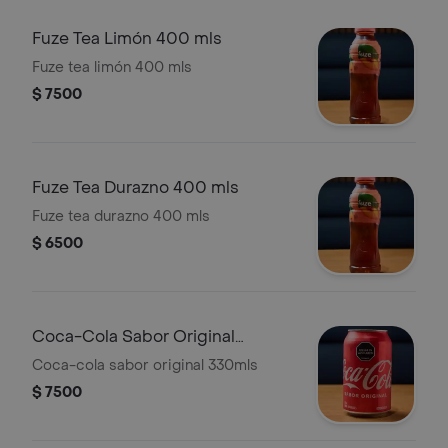
Fuze Tea Limón 400 mls
Fuze tea limón 400 mls
$ 7500
Fuze Tea Durazno 400 mls
Fuze tea durazno 400 mls
$ 6500
Coca-Cola Sabor Original
330mls
Coca-cola sabor original 330mls
$ 7500