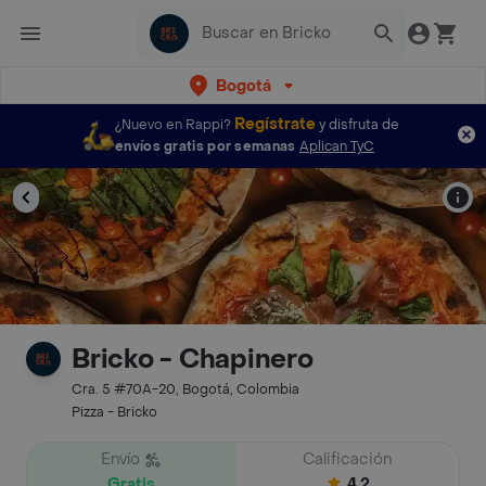
Bogotá
Regístrate
¿Nuevo en Rappi?
y disfruta de
envíos gratis por semanas
Aplican TyC
Bricko - Chapinero
Cra. 5 #70A-20, Bogotá, Colombia
Pizza - Bricko
Envío
Calificación
Gratis
4.2