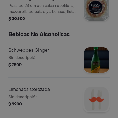
Pizza de 28 cm con salsa napolitana,
mozzarella de búfala y albahaca, lista
para terminar en casa.
$ 30.900
Bebidas No Alcoholicas
Schweppes Ginger
Sin descripción
$ 7500
Limonada Cerezada
Sin descripción
$ 9200