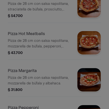
Pizza de 28 cm con salsa napolitana,
straciatella de búfala, prosciutto,
reducción de balsámico, tomate
$ 54.700
cherry y aceite de trufa. .
Pizza Hot Meatballs
Pizza de 28 cm con salsa napolitana,
mozzarella de búfala, pepperoni,
albondigas y hot honey.
$ 43.700
Pizza Margarita
Pizza de 28 cm con salsa napolitana,
mozzarella de búfala y albahaca.
$ 31.800
Pizza Pepperoni