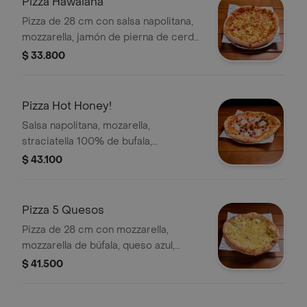
Pizza Hawaiana
Pizza de 28 cm con salsa napolitana,
mozzarella, jamón de pierna de cerdo
y piña..
$ 33.800
Pizza Hot Honey!
Salsa napolitana, mozarella,
straciatella 100% de bufala,
prosciutto cotto, aceitunas negras y
$ 43.100
hot honey! .
Pizza 5 Quesos
Pizza de 28 cm con mozzarella,
mozzarella de búfala, queso azul,
queso paipa y queso parmesano.
$ 41.500