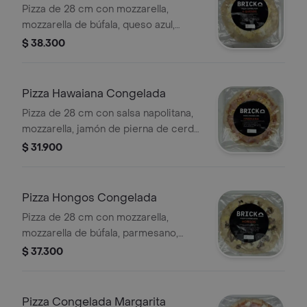
Pizza de 28 cm con mozzarella,
mozzarella de búfala, queso azul,
queso paipa y queso parmesano
$ 38.300
Pizza Hawaiana Congelada
Pizza de 28 cm con salsa napolitana,
mozzarella, jamón de pierna de cerdo
y piña..
$ 31.900
Pizza Hongos Congelada
Pizza de 28 cm con mozzarella,
mozzarella de búfala, parmesano,
orellanas, champiñones, portobello y
$ 37.300
aceite de trufa.
Pizza Congelada Margarita