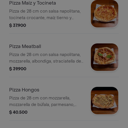
Pizza Maiz y Tocineta
Pizza de 28 cm con salsa napolitana,
tocineta crocante, maíz tierno y
cebolla caramelizada.
$ 37.900
Pizza Meatball
Pizza de 28 cm con salsa napolitana,
mozzarella, albondiga, straciatella de
búfala y albahaca.
$ 39.900
Pizza Hongos
Pizza de 28 cm con mozzarella,
mozzarella de búfala, parmesano,
orellanas, champiñones, portobello y
$ 40.500
aceite de trufa.