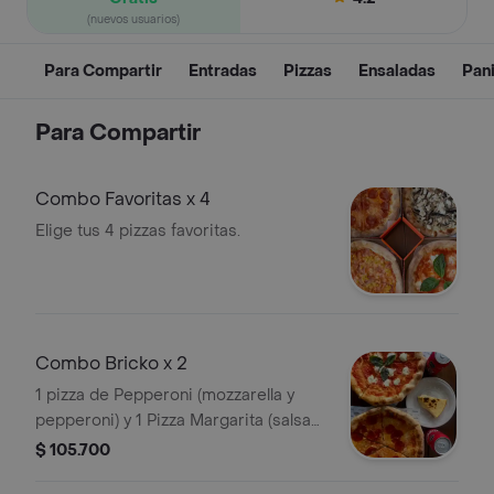
(nuevos usuarios)
Para Compartir
Entradas
Pizzas
Ensaladas
Pani
Para Compartir
Combo Favoritas x 4
Elige tus 4 pizzas favoritas.
Combo Bricko x 2
1 pizza de Pepperoni (mozzarella y
pepperoni) y 1 Pizza Margarita (salsa
napolitana, mozzarella de búfala y
$ 105.700
albahaca) + 2 Coca Colas + tarta de