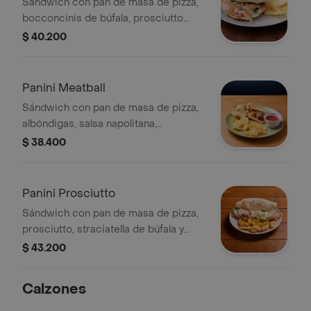
Sándwich con pan de masa de pizza,
bocconcinis de búfala, prosciutto
cotto, almendras, aceite de trufa,
$ 40.200
reducción de balsámico.
Acompanado de ensalada de la casa
o papas chip.
Panini Meatball
Sándwich con pan de masa de pizza,
albóndigas, salsa napolitana,
mozzarella al horno y albahaca.
$ 38.400
Acompañado de ensalada de la casa
o papas chip.
Panini Prosciutto
Sándwich con pan de masa de pizza,
prosciutto, straciatella de búfala y
rúgula. Acompañado de ensalada de
$ 43.200
la casa o papas chip.
Calzones