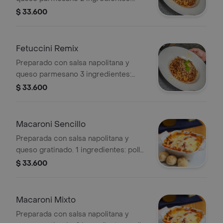
pollo, carne o champiñones.
$ 33.600
Fetuccini Remix
Preparado con salsa napolitana y
queso parmesano 3 ingredientes:
pollo, carne y champiñones.
$ 33.600
Macaroni Sencillo
Preparada con salsa napolitana y
queso gratinado. 1 ingredientes: pollo,
carne o champiñones.
$ 33.600
Macaroni Mixto
Preparada con salsa napolitana y