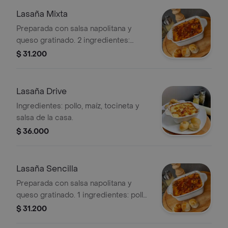
Lasaña Mixta
Preparada con salsa napolitana y
queso gratinado. 2 ingredientes:
pollo-carne, pollo-champiñones,
$ 31.200
carne-champiñones.
Lasaña Drive
Ingredientes: pollo, maíz, tocineta y
salsa de la casa.
$ 36.000
Lasaña Sencilla
Preparada con salsa napolitana y
queso gratinado. 1 ingredientes: pollo,
carne o champiñones
$ 31.200