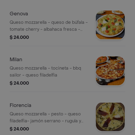
Genova
Queso mozzarella - queso de búfala -
tomate cherry - albahaca fresca -
queso parmesano - pesto
$ 24.000
Milan
Queso mozzarella - tocineta - bbq
sailor - queso filadelfia
$ 24.000
Florencia
Queso mozzarella - pesto - queso
filadelfia- jamón serrano - rugula y
balsámico
$ 24.000