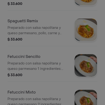
elegir pollo, carne o champiñones
$ 33.600
Spaguetti Remix
Preparado con salsa napolitana y
queso parmesano, pollo, carne y
champiñones
$ 33.600
Fetuccini Sencillo
Preparado con salsa napolitana y
queso parmesano 1 ingredientes:
pollo, carne o champiñones.
$ 33.600
Fetuccini Mixto
Preparado con salsa napolitana y
queso parmesano 2 ingredientes: