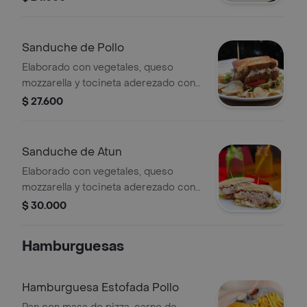
chips.
Sanduche de Pollo
Elaborado con vegetales, queso
mozzarella y tocineta aderezado con
mayonesa de la casa. incluye papas
$ 27.600
chips.
Sanduche de Atun
Elaborado con vegetales, queso
mozzarella y tocineta aderezado con
mayonesa de la casa. incluye papas
$ 30.000
chips.
Hamburguesas
Hamburguesa Estofada Pollo