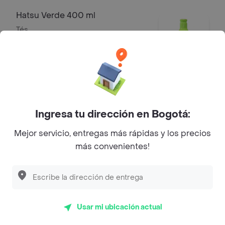
Hatsu Verde 400 ml
Tés
$ 12.000
Soda Hatsu Frambuesa y Rosas
300 ml
Tonicas y Mezcladores
Ingresa tu dirección en Bogotá:
$ 9600
Mejor servicio, entregas más rápidas y los precios
más convenientes!
Colombiana 400 ml
Gaseosas
$ 7200
Usar mi ubicación actual