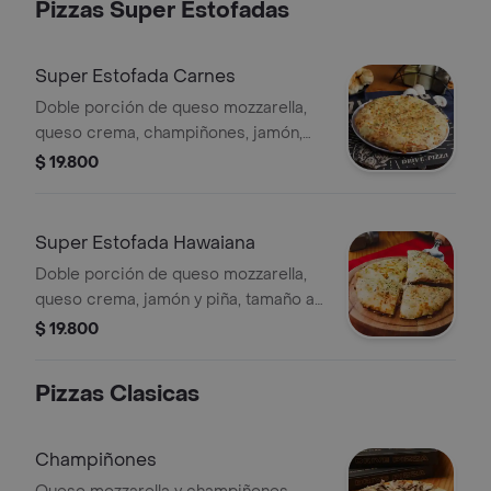
Pizzas Super Estofadas
Super Estofada Carnes
Doble porción de queso mozzarella,
queso crema, champiñones, jamón,
cábano, salami y pollo, tamaño a elegir
$ 19.800
Super Estofada Hawaiana
Doble porción de queso mozzarella,
queso crema, jamón y piña, tamaño a
elegir
$ 19.800
Pizzas Clasicas
Champiñones