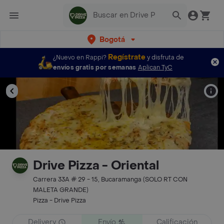
Bogotá
Regístrate
¿Nuevo en Rappi?
y disfruta de
envíos gratis por semanas
Aplican TyC
Drive Pizza - Oriental
Carrera 33A # 29 - 15, Bucaramanga (SOLO RT CON
MALETA GRANDE)
Pizza - Drive Pizza
Delivery
Envío
Calificación