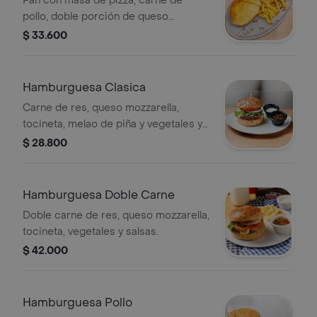
Pan con masa de pizza, carne de
pollo, doble porción de queso
mozzarella, jamón, vegetales y salsa
$ 33.600
de la casa.
Hamburguesa Clasica
Carne de res, queso mozzarella,
tocineta, melao de piña y vegetales y
salsas.
$ 28.800
Hamburguesa Doble Carne
Doble carne de res, queso mozzarella,
tocineta, vegetales y salsas.
$ 42.000
Hamburguesa Pollo