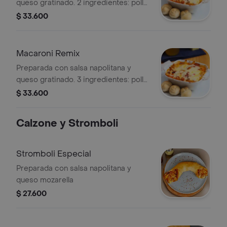
queso gratinado. 2 ingredientes: pollo,
carne o champiñones.
$ 33.600
Macaroni Remix
Preparada con salsa napolitana y
queso gratinado. 3 ingredientes: pollo,
carne y champiñones.
$ 33.600
Calzone y Stromboli
Stromboli Especial
Preparada con salsa napolitana y
queso mozarella
$ 27.600