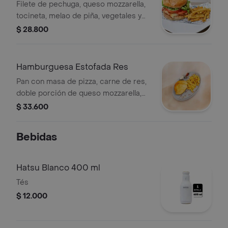
Filete de pechuga, queso mozzarella,
tocineta, melao de piña, vegetales y
salsa de la casa.
$ 28.800
Hamburguesa Estofada Res
Pan con masa de pizza, carne de res,
doble porción de queso mozzarella,
jamón, vegetales y salsa de la casa
$ 33.600
Bebidas
Hatsu Blanco 400 ml
Tés
$ 12.000