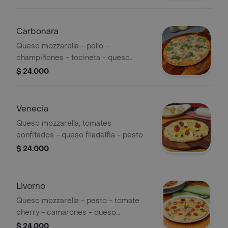
Carbonara
Queso mozzarella - pollo -
champiñones - tocineta - queso
parmesano - salsa de la casa - rúgula
$ 24.000
Venecia
Queso mozzarella, tomates
confitados - queso filadelfia - pesto
$ 24.000
Livorno
Queso mozzarella - pesto - tomate
cherry - camarones - queso
parmesano
$ 24.000