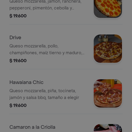
Queso mozzarella, jamón, ranchera,
pepperoni, pimentón, cebolla y
oregano, tamaño a elegir
$ 19.600
Drive
Queso mozzarella, pollo,
champiñones, maíz tierno y maduro,
tamaño a elegir
$ 19.600
Hawaiana Chic
Queso mozzarella, piña, tocineta,
jamón y salsa bbq, tamaño a elegir
$ 19.600
Camaron a la Criolla