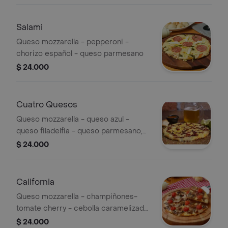
Salami
Queso mozzarella - pepperoni -
chorizo español - queso parmesano
$ 24.000
Cuatro Quesos
Queso mozzarella - queso azul -
queso filadelfia - queso parmesano,
rayadura de limon y tomates secos
$ 24.000
California
Queso mozzarella - champiñones-
tomate cherry - cebolla caramelizada
- queso parmesano - tocineta
$ 24.000