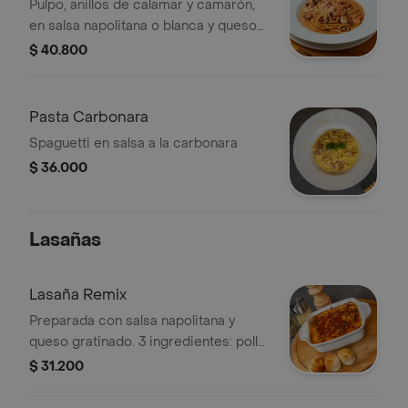
Pulpo, anillos de calamar y camarón,
en salsa napolitana o blanca y queso
parmesano
$ 40.800
Pasta Carbonara
Spaguetti en salsa a la carbonara
$ 36.000
Lasañas
Lasaña Remix
Preparada con salsa napolitana y
queso gratinado. 3 ingredientes: pollo,
carne y champiñones.
$ 31.200