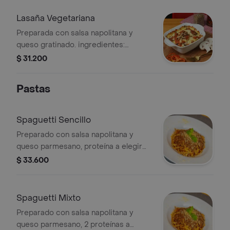
Lasaña Vegetariana
Preparada con salsa napolitana y
queso gratinado. ingredientes:
tomate, champiñones, cebolla y
$ 31.200
pimentón
Pastas
Spaguetti Sencillo
Preparado con salsa napolitana y
queso parmesano, proteína a elegir
pollo, carne o champiñones
$ 33.600
Spaguetti Mixto
Preparado con salsa napolitana y
queso parmesano, 2 proteínas a