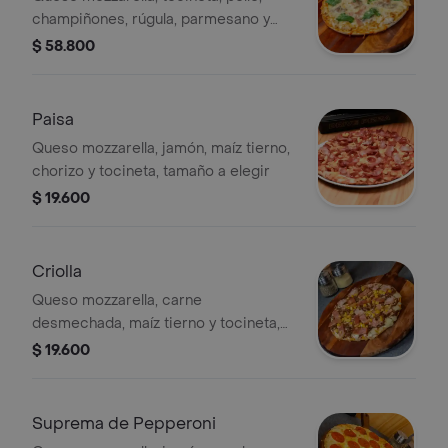
champiñones, rúgula, parmesano y
salsa carbonara, tamaño a elegir
$ 58.800
Paisa
Queso mozzarella, jamón, maíz tierno,
chorizo y tocineta, tamaño a elegir
$ 19.600
Criolla
Queso mozzarella, carne
desmechada, maíz tierno y tocineta,
tamaño a elegir
$ 19.600
Suprema de Pepperoni