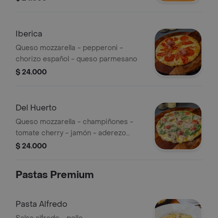
Iberica
Queso mozzarella - pepperoni -
chorizo español - queso parmesano
$ 24.000
Del Huerto
Queso mozzarella - champiñones -
tomate cherry - jamón - aderezo
césar - rúgula
$ 24.000
Pastas Premium
Pasta Alfredo