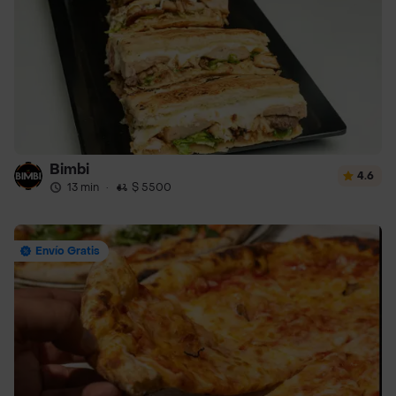
Bimbi
4.6
13 min
·
$ 5500
Envío Gratis