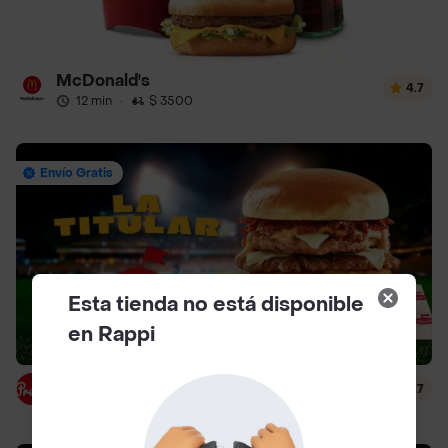
McDonald's
4.7
12 min
·
$ 3500
Envío Gratis
Esta tienda no está disponible
en Rappi
Presto
4.7
29 min
·
$ 4500