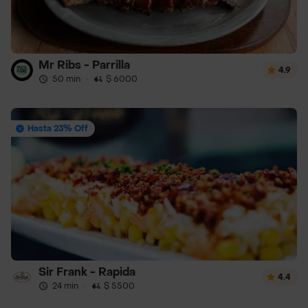
Mr Ribs - Parrilla
4.9
50 min
·
$ 6000
Hasta 23% Off
Sir Frank - Rapida
4.4
24 min
·
$ 5500