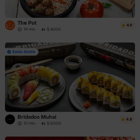
The Pot
4.9
19 min
·
$ 4000
Envío Gratis
Bridados Muhai
4.8
51 min
·
$ 6000