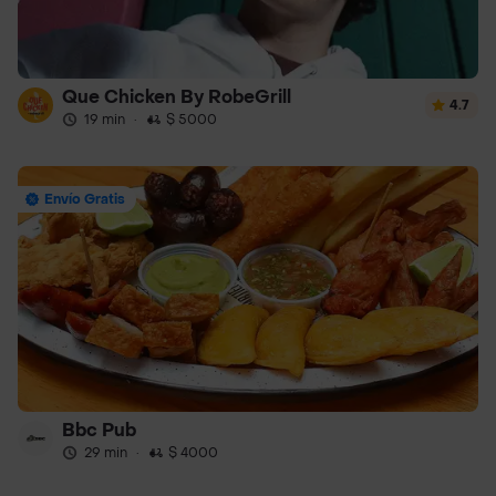
Que Chicken By RobeGrill
4.7
19 min
·
$ 5000
Envío Gratis
Bbc Pub
29 min
·
$ 4000