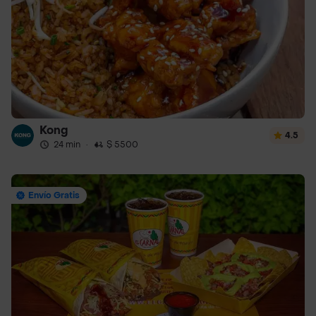
Kong
4.5
24 min
·
$ 5500
Envío Gratis