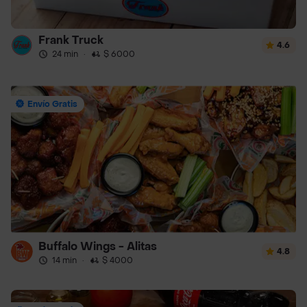
Frank Truck
4.6
24 min
·
$ 6000
Envío Gratis
Buffalo Wings - Alitas
4.8
14 min
·
$ 4000