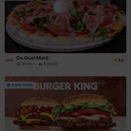
Da Quei Matti
4.5
61 min
·
$ 5500
Envío Gratis