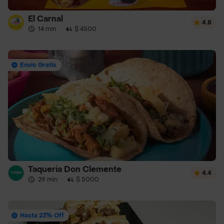
El Carnal
4.8
14 min
·
$ 4500
Envío Gratis
Taquería Don Clemente
4.4
29 min
·
$ 5000
Hasta 23% Off