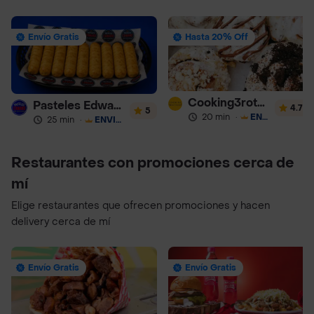
Envío Gratis
Hasta 20% Off
Cooking3rothers
Pasteles Edward
4.7
5
20 min
·
ENVÍO GRATIS
25 min
·
ENVÍO GRATIS
Restaurantes con promociones cerca de
mí
Elige restaurantes que ofrecen promociones y hacen
delivery cerca de mí
Envío Gratis
Envío Gratis