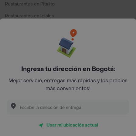
Restaurantes en Pitalito
Restaurantes en Ipiales
Restaurantes en San Andres
Restaurantes cerca de mi para pedir Comida a Domicilio -
Top Marcas y Cadenas de Restaurantes
Ingresa tu dirección en Bogotá:
Encuéntranos en estos países
Mejor servicio, entregas más rápidas y los precios
más convenientes!
App Store
Google play
AppGallery
Usar mi ubicación actual