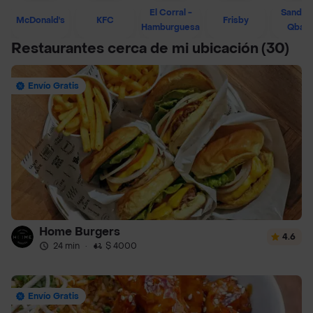
El Corral -
Sandwi
McDonald's
KFC
Frisby
Hamburguesa
Qban
Restaurantes cerca de mi ubicación
(30)
Envío Gratis
Home Burgers
4.6
24 min
·
$ 4000
Envío Gratis