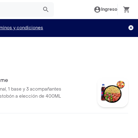
Ingreso
minos y condiciones
ime
al, 1 base y 3 acompañantes
ostobón a elección de 400ML