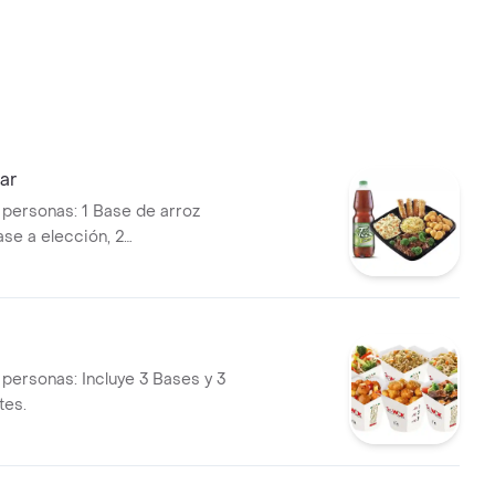
ar
4 personas: 1 Base de arroz
Base a elección, 2
s, 4 lumpias y una bebida
elección 1.5L.
 personas: Incluye 3 Bases y 3
es.