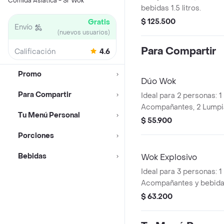
Comida Asiática - Sr Wok
bebidas 1.5 litros.
$ 125.500
Gratis
Envío
(nuevos usuarios)
Para Compartir
Calificación
4.6
Promo
Dúo Wok
Para Compartir
Ideal para 2 personas: 1
Acompañantes, 2 Lumpia
Tu Menú Personal
Postobón a elección d
$ 55.900
Porciones
Bebidas
Wok Explosivo
Ideal para 3 personas: 1
Acompañantes y bebida
elección de 1.5L
$ 63.200