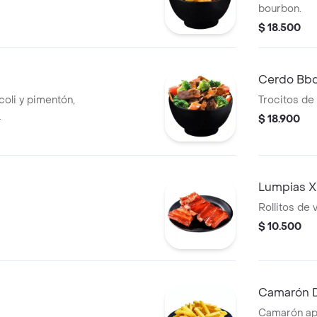
bourbon.
$ 18.500
Cerdo Bb
oli y pimentón,
Trocitos de
.
$ 18.900
Lumpias X
Rollitos de
$ 10.500
Camarón D
Camarón ap