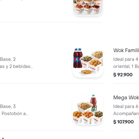
Wok Famili
 Base, 2
Ideal para 
s y 2 bebidas
oriental, 1 
e 400ML.
Acompañante
$ 92.900
Postobón a 
Mega Wok
 Base, 3
Ideal para 6
 Postobón a
Acompañant
$ 107.900