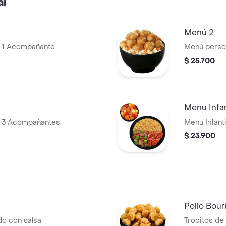
al
Menú 2
y 1 Acompañante.
Menú person
$ 25.700
Menu Infan
y 3 Acompañantes.
Menu Infanti
$ 23.900
Pollo Bou
do con salsa
Trocitos de 