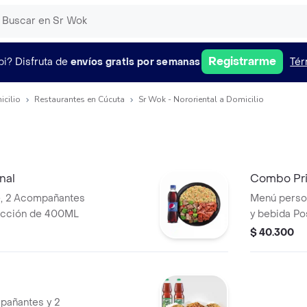
Registrarme
pi?
Disfruta de
envíos gratis por semanas
Tér
icilio
Restaurantes en Cúcuta
Sr Wok - Nororiental a Domicilio
nal
Combo Pr
e, 2 Acompañantes
Menú person
lección de 400ML
y bebida P
$ 40.300
mpañantes y 2