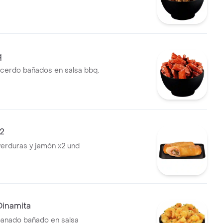
q
 cerdo bañados en salsa bbq.
2
 verduras y jamón x2 und
inamita
anado bañado en salsa