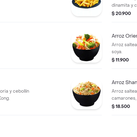
dinamita y c
$ 20.900
Arroz Orie
Arroz saltea
soya.
$ 11.900
Arroz Sha
oria y cebollín
Arroz saltea
Kong.
camarones, 
$ 18.500