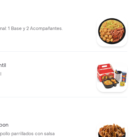
al: 1 Base y 2 Acompañantes.
til
l
rbon
pollo parrillados con salsa