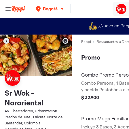
Bogotá
¿Nuevo en Rap
Rappi
Restaurantes a Dom
Promo
Combo Promo Perso
Combo Personal, 1 Bas
y bebida Postobón a e
Sr Wok -
$ 32.900
Nororiental
Av. Libertadores, Urbanizacion
Prados del Nte., Cúcuta, Norte de
Promo Mega Familiar
Santander, Colombia
Incluye 3 Bases, 3 Aco