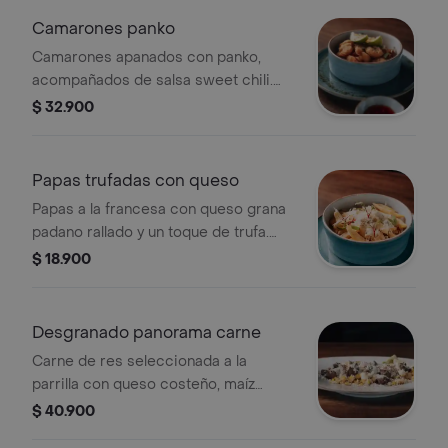
Camarones panko
Camarones apanados con panko,
acompañados de salsa sweet chili.
Incluye rodajas de limón.
$ 32.900
Papas trufadas con queso
Papas a la francesa con queso grana
padano rallado y un toque de trufa.
Acompañadas de mayonesa de fruta.
$ 18.900
Desgranado panorama carne
Carne de res seleccionada a la
parrilla con queso costeño, maíz
dulce, mayonesa de ajo, polvo de
$ 40.900
chile chipotle y paprika.