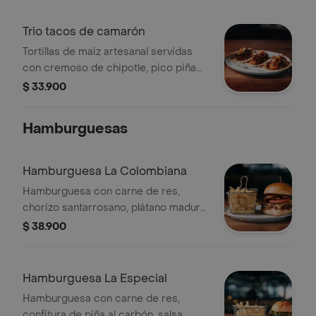
tortilla de maiz suave y artesanal,
creando un taco intenso en sabor y
Trio tacos de camarón
equilibrado en texturas.
Tortillas de maiz artesanal servidas
con cremoso de chipotle, pico piña
tatemado (piña, cebolla roja) pico de
$ 33.900
gallo, salsa sweet chili y guacamole
de la casa. una combinación de
Hamburguesas
sabores dulces, ahumados y picantes
en cada bocado.
Hamburguesa La Colombiana
Hamburguesa con carne de res,
chorizo santarrosano, plátano maduro,
queso mozzarella, pan de papa,
$ 38.900
lechuga, tomate, cebolla y alioli de la
casa.
Hamburguesa La Especial
Hamburguesa con carne de res,
confitura de piña al carbón, salsa