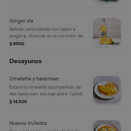
Ginger ale
Bebida carbonatada con sabor a
jengibre, ofrecida en el corredor de
bebidas.
$ 8900
Desayunos
Omelette y hasbrown
Exquisito omelette acompañado de
dos hasbrown. escoge entre: 1.jamón
y queso 2.jamón maiz 3.tomates
$ 14.500
secos y espinaca
Huevos trufados