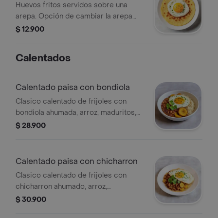
Huevos fritos servidos sobre una
arepa. Opción de cambiar la arepa
por un hashbrown. Bebida no incluida.
$ 12.900
Calentados
Calentado paisa con bondiola
Clasico calentado de frijoles con
bondiola ahumada, arroz, maduritos,
cilantro fresco y huevo al gusto. aji
$ 28.900
criollo de la casa. un desayuno con
sabor bien colombiano.
Calentado paisa con chicharron
Clasico calentado de frijoles con
chicharron ahumado, arroz,
maduritos, cilantro fresco y huevos al
$ 30.900
gusto. aji criollo de la casa. un