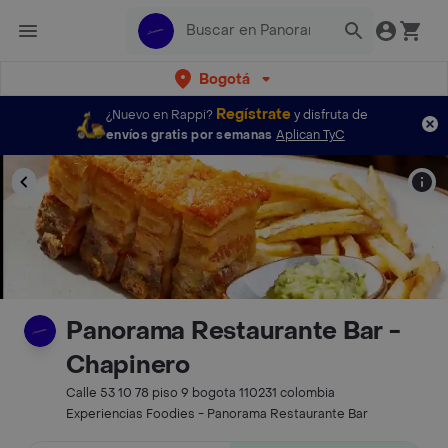
Bogotá
Regístrate
¿Nuevo en Rappi?
y disfruta de
envíos gratis por semanas
Aplican TyC
Panorama Restaurante Bar -
Chapinero
Calle 53 10 78 piso 9 bogota 110231 colombia
Experiencias Foodies - Panorama Restaurante Bar