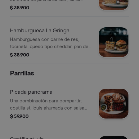
chipotle, tocineta, cogollo, queso
$ 38.900
costeño frito y pan de papa.
Hamburguesa La Gringa
Hamburguesa con carne de res,
tocineta, queso tipo cheddar, pan de
papa, lechuga, tomate, cebolla y
$ 38.900
pepinillos.
Parrillas
Picada panorama
Una combinación para compartir:
costilla st. louis ahumada con salsa
bbq artesanal, chorizo santarrosano,
$ 59.900
pechuga a la parrilla, papines al horno,
mazorca dulce con queso costeño,
alioli y polvo de chipotle. acompañada