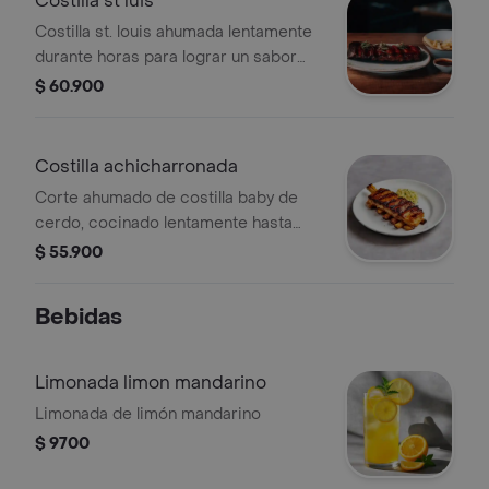
Costilla st luis
de guacamole de la casa.
Costilla st. louis ahumada lentamente
durante horas para lograr un sabor
intenso y una textura suave. servida
$ 60.900
con nuestra salsa bbq de la casa,
ensalada fresca y un
acompañamiento a elección.
Costilla achicharronada
Corte ahumado de costilla baby de
cerdo, cocinado lentamente hasta
lograr suavidad en la carne y
$ 55.900
coronado con una piel crocante y
dorada. un contraste perfecto entre
Bebidas
jugosidad y textura crujiente, realzado
con el toque ahumado de la parrilla.
Limonada limon mandarino
Limonada de limón mandarino
$ 9700