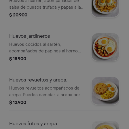
Huevos al sartén, acompañados de
salsa de quesos trufada y papas a la
francesa. un desayuno lleno de sabor.
$ 20.900
Huevos jardineros
Huevos cocidos al sartén,
acompañados de papines al horno,
zucchini verde y amarillo, y berenjena.
$ 18.900
todo esto servido con una salsa de
tomates tatemados al horno con
especias, para un toque lleno de
Huevos revueltos y arepa.
sabor.
Huevos revueltos acompañados de
arepa. Puedes cambiar la arepa por
un hashbrown. No incluye bebida.
$ 12.900
Huevos fritos y arepa