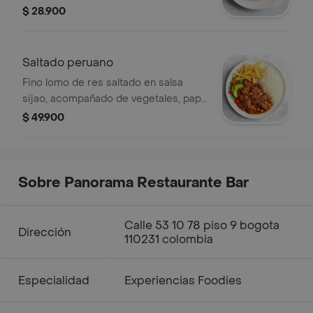
arroz al wok con salsa de ostras,
$ 28.900
zanahoria, cebollin, cebolla morada,
acompañado de huevo.
Saltado peruano
Fino lomo de res saltado en salsa
sijao, acompañado de vegetales, papa
a la francesa y arroz blanco.
$ 49.900
Sobre Panorama Restaurante Bar
Calle 53 10 78 piso 9 bogota
Dirección
110231 colombia
Especialidad
Experiencias Foodies