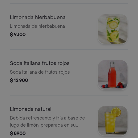
Limonada hierbabuena
Limonada de hierbabuena
$ 9300
Soda italiana frutos rojos
Soda italiana de frutos rojos
$ 12.900
Limonada natural
Bebida refrescante y fría a base de
jugo de limón, preparada en su
versión más tradicional y simple.
$ 8900