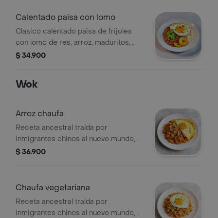
desayuno con sabor bien colombiano.
Calentado paisa con lomo
Clasico calentado paisa de frijoles
con lomo de res, arroz, maduritos,
cilantro fresco y huevo al gusto. aji
$ 34.900
criollo de la casa. un desayuno con
sabor bien colombiano.
Wok
Arroz chaufa
Receta ancestral traída por
inmigrantes chinos al nuevo mundo,
arroz al wok con salsa de ostras,
$ 36.900
bondiola y pollo ahumados, zanahoria,
cebollin, cebolla morada,
acompañado de tortilla de huevo.
Chaufa vegetariana
Receta ancestral traída por
inmigrantes chinos al nuevo mundo,