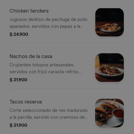
Chicken tenders
Jugosos deditos de pechuga de pollo
apanados, servidos con papas a la
francesa y salsa de tomate.
$ 24.900
Nachos de la casa
Crujientes totopos artesanales
servidos con frijol caraota refrito,
carne desmechada, guacamole de la
$ 31.900
casa, salsa de queso cheddar, pico
de gallo fresco y jalapeños para un
toque picante, ideal para compartir.
Tacos reserva
Corte seleccionado de res madurado
a la parrilla, servido con cremoso de
aguacate y una salsa mexicana de
$ 31.900
toque ahumado. todo envuelto en una