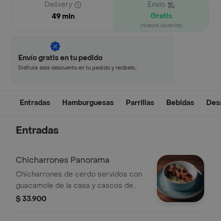
Delivery
Envío
Gratis
49 min
(nuevos usuarios)
Envío gratis en tu pedido
Disfruta este descuento en tu pedido y recíbelo
en minutos.
Entradas
Hamburguesas
Parrillas
Bebidas
Des
Entradas
Chicharrones Panorama
Chicharrones de cerdo servidos con
guacamole de la casa y cascos de
limón.
$ 33.900