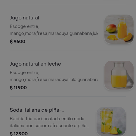
Jugo natural
Escoge entre,
mango,mora,fresa,maracuya,guanabana,lulo
$ 9600
Jugo natural en leche
Escoge entre,
mango,mora,fresa,maracuya,lulo,guanabana
$ 11.900
Soda italiana de piña-
hierbabuena
Bebida fría carbonatada estilo soda
italiana con sabor refrescante a piña y
hierbabuena.
$ 12.900