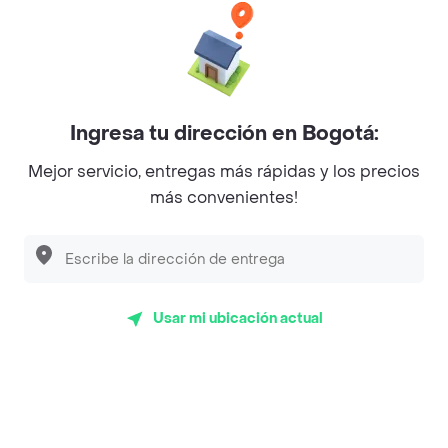
Baskin Robbins
La Cesta
Mercari - Postres
Ingresa tu dirección en Bogotá:
Myriam Camhi Co
Mejor servicio, entregas más rápidas y los precios
Magnifique
más convenientes!
Empanaditas de Pipian - Empanadas
Desayunadero de la 42
Luisa Postres
Usar mi ubicación actual
Sopitas y Frijoladas
Subway