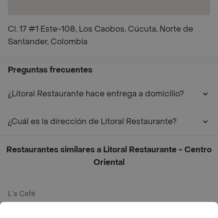
Cl. 17 #1 Este-108, Los Caobos, Cúcuta, Norte de
Santander, Colombia
Preguntas frecuentes
¿Litoral Restaurante hace entrega a domicilio?
¿Cuál es la dirección de Litoral Restaurante?
Restaurantes similares a Litoral Restaurante - Centro
Oriental
L´s Café
Philippe