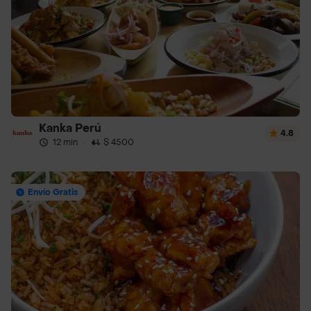
Kanka Perú
4.8
12 min
·
$ 4500
Envío Gratis