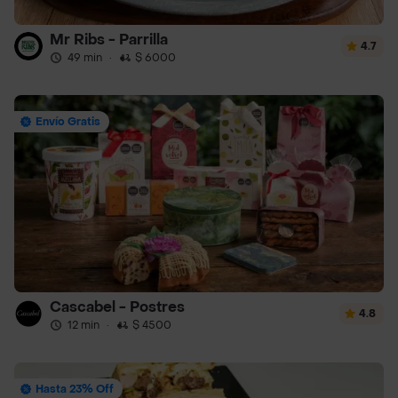
Mr Ribs - Parrilla
4.7
49 min
·
$ 6000
Envío Gratis
Cascabel - Postres
4.8
12 min
·
$ 4500
Hasta 23% Off