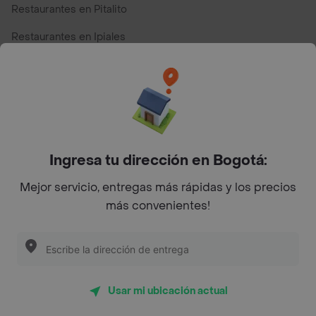
Restaurantes en Pitalito
Restaurantes en Ipiales
Restaurantes en San Andres
Restaurantes cerca de mi para pedir Comida a Domicilio -
Top Marcas y Cadenas de Restaurantes
Ingresa tu dirección en Bogotá:
Encuéntranos en estos países
Mejor servicio, entregas más rápidas y los precios
más convenientes!
App Store
Google play
AppGallery
Usar mi ubicación actual