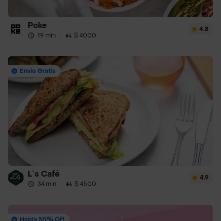
Poke
4.8
19 min
·
$ 4000
Envío Gratis
L´s Café
4.9
34 min
·
$ 4500
Hasta 50% Off