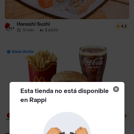
Hanashi Sushi
4.2
51 min
·
$ 6500
Envío Gratis
Esta tienda no está disponible
en Rappi
McDonald's
4.7
12 min
·
$ 3500