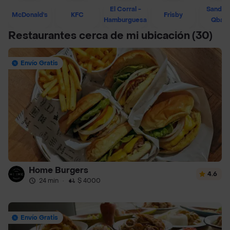
El Corral -
Sandwi
McDonald's
KFC
Frisby
Hamburguesa
Qban
Restaurantes cerca de mi ubicación
(30)
Envío Gratis
Home Burgers
4.6
24 min
·
$ 4000
Envío Gratis