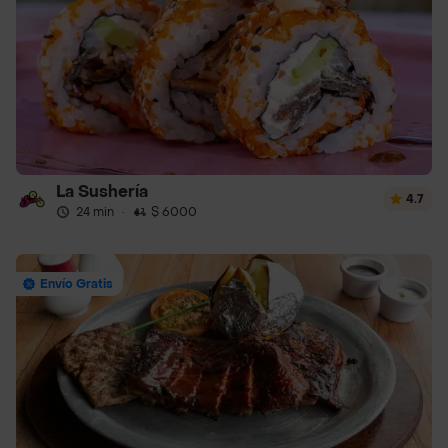
La Sushería
4.7
24 min
·
$ 6000
Envío Gratis