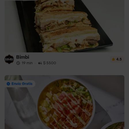
Bimbi
4.5
19 min
·
$ 5500
Envío Gratis