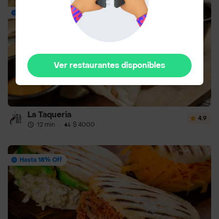
Envío Gratis
Ver restaurantes disponibles
La Taqueria
4.9
12 min
·
$ 4000
Hasta 18% Off