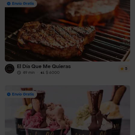
Envío Gratis
El Día Que Me Quieras
5
49 min
·
$ 6000
Envío Gratis