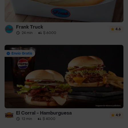
Frank Truck
4.6
24 min
·
$ 6000
Envío Gratis
El Corral - Hamburguesa
4.9
12 min
·
$ 4000