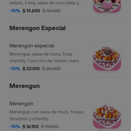
helado, fresa, salsa de chocolate y
maní.
-15%
$ 13.600
$ 16.000
Merengon Especial
Merengón especial
Merengue, salsa de mora, fruta,
chantilly, 1 porción de helado, maní.
-15%
$ 22.100
$ 26.000
Merengon
Merengón
Merengue con salsa de mora, fresas,
duraznos y chantilly.
-15%
$ 16.150
$ 19.000