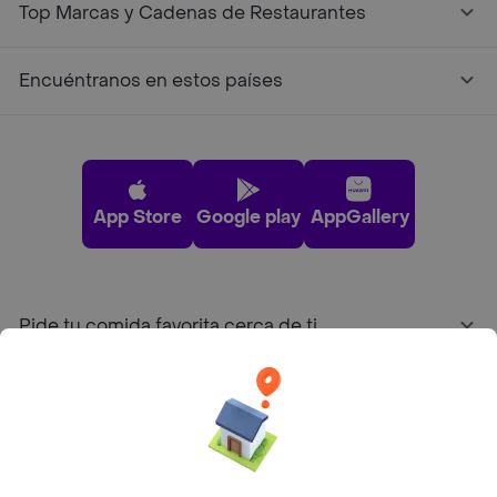
Top Marcas y Cadenas de Restaurantes
Encuéntranos en estos países
App Store
Google play
AppGallery
Pide tu comida favorita cerca de ti
Categorías
Únete a Rappi