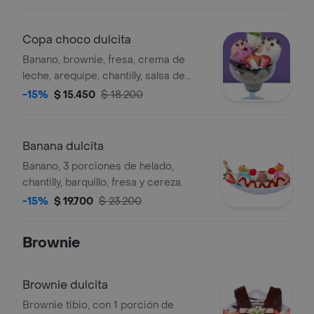
Copa choco dulcita
Banano, brownie, fresa, crema de
leche, arequipe, chantilly, salsa de
arequipe, chips de chocolate, 2
-15%
$ 15.450
$ 18.200
porciones de helado y barquillo.
Banana dulcita
Banano, 3 porciones de helado,
chantilly, barquillo, fresa y cereza.
-15%
$ 19.700
$ 23.200
Brownie
Brownie dulcita
Brownie tibio, con 1 porción de