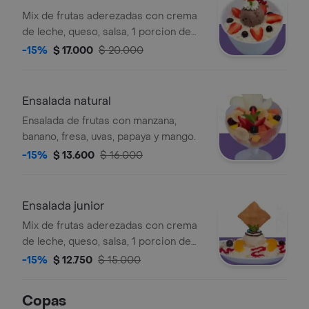
Mix de frutas aderezadas con crema
de leche, queso, salsa, 1 porcion de
helado y barquillo.
-15%
$ 17.000
$ 20.000
Ensalada natural
Ensalada de frutas con manzana,
banano, fresa, uvas, papaya y mango.
-15%
$ 13.600
$ 16.000
Ensalada junior
Mix de frutas aderezadas con crema
de leche, queso, salsa, 1 porcion de
helado y galleta crocante.
-15%
$ 12.750
$ 15.000
Copas