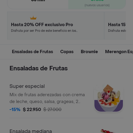
(nuevos usuarios)
Hasta 20% OFF exclusivo Pro
Hasta 15% 
Disfruta por ser Pro de este beneficio en los
Disfruta este de
restaurantes y tiendas más top.
en minutos.
Ensaladas de Frutas
Copas
Brownie
Merengon Es
Ensaladas de Frutas
Super especial
Mix de frutas aderezadas con crema
de leche, queso, salsa, grageas, 2
porciones de helado y galleta
-15%
$ 22.950
$ 27.000
crocante.
Ensalada mediana