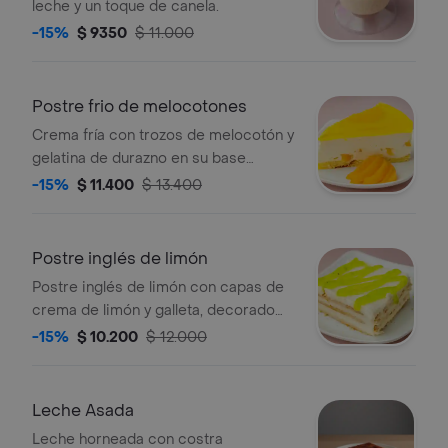
leche y un toque de canela.
-15%
$ 9350
$ 11.000
Postre frio de melocotones
Crema fría con trozos de melocotón y
gelatina de durazno en su base
bizcocho, húmedo en vino.
-15%
$ 11.400
$ 13.400
Postre inglés de limón
Postre inglés de limón con capas de
crema de limón y galleta, decorado
con glaseado de limón.
-15%
$ 10.200
$ 12.000
Leche Asada
Leche horneada con costra