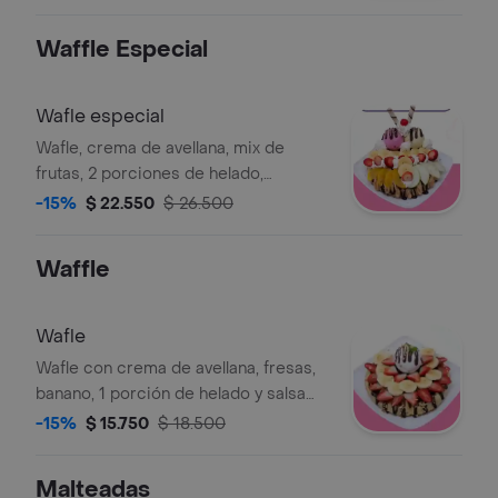
Waffle Especial
Wafle especial
Wafle, crema de avellana, mix de
frutas, 2 porciones de helado,
chantilly, salsa de chocolate.
-15%
$ 22.550
$ 26.500
Waffle
Wafle
Wafle con crema de avellana, fresas,
banano, 1 porción de helado y salsa
de chocolate.
-15%
$ 15.750
$ 18.500
Malteadas