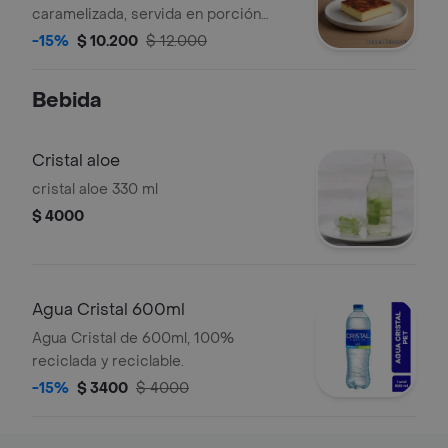
caramelizada, servida en porción
cuadrada.
-15%
$ 10.200
$ 12.000
Bebida
Cristal aloe
cristal aloe 330 ml
$ 4000
Agua Cristal 600ml
Agua Cristal de 600ml, 100%
reciclada y reciclable.
-15%
$ 3400
$ 4000