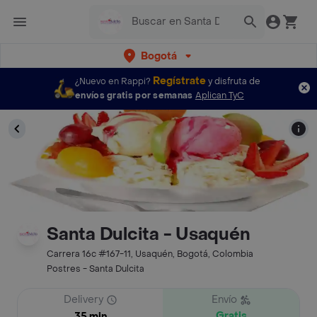
Bogotá
Regístrate
¿Nuevo en Rappi?
y disfruta de
envíos gratis por semanas
Aplican TyC
Santa Dulcita - Usaquén
Carrera 16c #167-11, Usaquén, Bogotá, Colombia
Postres - Santa Dulcita
Delivery
Envío
Gratis
35 min