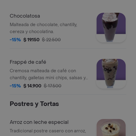
Chocolatosa
Malteada de chocolate, chantilly,
cereza y chocolatina.
-15%
$ 19.150
$ 22.500
Frappé de café
Cremosa malteada de café con
chantilly, galletas mini chips, salsas y
cereza.
-15%
$ 14.900
$ 17.500
Postres y Tortas
Arroz con leche especial
Tradicional postre casero con arroz,