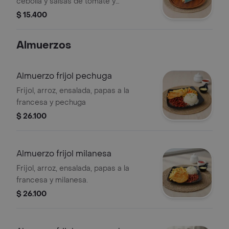
cebolla y salsas de tomate y
mayonesa.
$ 15.400
Almuerzos
Almuerzo frijol pechuga
Frijol, arroz, ensalada, papas a la
francesa y pechuga
$ 26.100
Almuerzo frijol milanesa
Frijol, arroz, ensalada, papas a la
francesa y milanesa.
$ 26.100