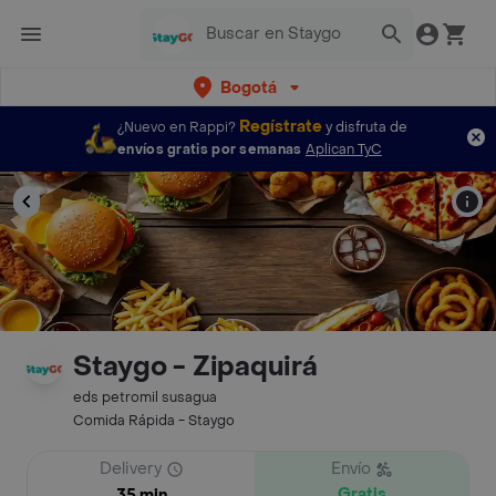
Bogotá
Regístrate
¿Nuevo en Rappi?
y disfruta de
envíos gratis por semanas
Aplican TyC
Staygo - Zipaquirá
eds petromil susagua
Comida Rápida - Staygo
Delivery
Envío
Gratis
35 min