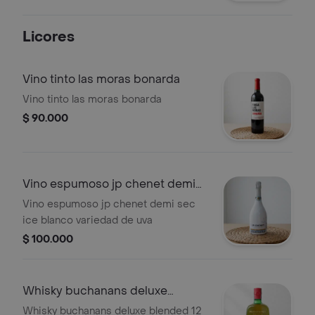
maíz, tortillas en tiras y salsa ranchera
. una combinación llena de sabor y
Licores
textura en cada bocado
Vino tinto las moras bonarda
Vino tinto las moras bonarda
$ 90.000
Vino espumoso jp chenet demi
sec ice
Vino espumoso jp chenet demi sec
ice blanco variedad de uva
$ 100.000
Whisky buchanans deluxe
blended 12 años
Whisky buchanans deluxe blended 12