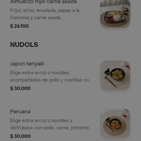
Almuerzo frijol carne asada
Frijol, arroz, ensalada, papas a la
francesa y carne asada.
$ 26.100
NUDOLS
Japon teriyaki
Elige entre arroz o noodles,
acompañados de pollo y costillas con
vegetales frescos como zanahoria,
$ 30.000
alverja y zucchini. un plato completo,
lleno de sabor y energía
Peruana
Elige entre arroz o noodles y
disfrútalos con pollo, carne, pimentón,
tomate, papa y un toque de salsa de
$ 30.000