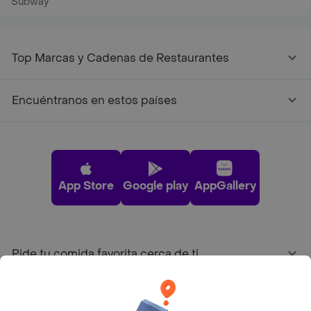
Subway
Top Marcas y Cadenas de Restaurantes
Encuéntranos en estos países
App Store
Google play
AppGallery
Pide tu comida favorita cerca de ti
Categorías