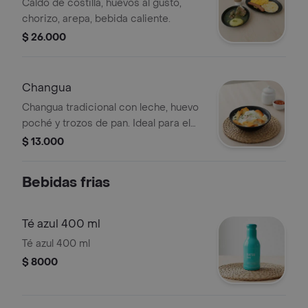
Caldo de costilla, huevos al gusto,
chorizo, arepa, bebida caliente.
$ 26.000
Changua
Changua tradicional con leche, huevo
poché y trozos de pan. Ideal para el
desayuno.
$ 13.000
Bebidas frias
Té azul 400 ml
Té azul 400 ml
$ 8000