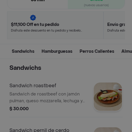
(nuevos usuarios)
$11,100 Off en tu pedido
Envío gratis
Disfruta este descuento en tu pedido y recíbelo
Disfruta este de
en minutos.
en minutos.
Sandwichs
Hamburguesas
Perros Calientes
Almu
Sandwichs
Sandwich roastbeef
Sandwich de roastbeef con jamón
pulman, queso mozzarella, lechuga y
tomate.
$ 30.000
Sandwich pernil de cerdo