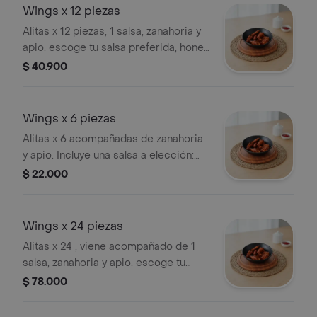
Wings x 12 piezas
Alitas x 12 piezas, 1 salsa, zanahoria y
apio. escoge tu salsa preferida, honey
bbq + bbq + lemon pepper + mago
$ 40.900
spicy + buffalo
Wings x 6 piezas
Alitas x 6 acompañadas de zanahoria
y apio. Incluye una salsa a elección:
honey bbq, bbq, lemon pepper, mango
$ 22.000
spicy o buffalo.
Wings x 24 piezas
Alitas x 24 , viene acompañado de 1
salsa, zanahoria y apio. escoge tu
salsa favorita: honey bbq + bbq +
$ 78.000
lemon pepper + mango spicy + buffalo