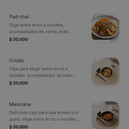
soya. una combinación completa,
fresca y llena de sabor
Pad-thai
Elige entre arroz o noodles,
acompañados de cerdo, pollo,
zanahoria, maní crocante, cebolla, raíz
$ 30.000
china y salsa de tamarindo. una
combinación llena de sabor y textura
en cada bocado
Criolla
Caja para elegir entre arroz o
noodles, acompañados de pollo,
carne de cerdo, chicharrón, plátano
$ 30.000
maduro, maíz y salsa de hogo. una
mezcla perfecta de sabores
colombianos con un toque único
Mexicana
Deliciosa caja para que armes a tu
gusto: elige entre arroz o noodles,
con pollo, chorizo, pimentón, cebolla,
$ 30.000