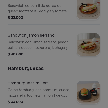
Sandwich de pernil de cerdo con
queso mozzarella, lechuga y tomate
en pan baguette.
$ 32.000
Sandwich jamón serrano
Sandwich con jamón serrano, jamón
pulman, queso mozzarella, lechuga y
tomate.
$ 30.000
Hamburguesas
Hamburguesa mulera
Carne hamburguesa premium, queso,
mozzarella, tocineta, jamon, huevo,
verduras y salsas
$ 33.000