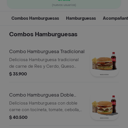
(nuevos usuarios)
Combos Hamburguesas
Hamburguesas
Acompañan
Combos Hamburguesas
Combo Hamburguesa Tradicional
Deliciosa Hamburguesa tradicional
de carne de Res y Cerdo, Queso
Mozzarella, Tocineta, Tomate,
$ 35.900
Lechuga, Cebolla, Salsa BBQ con
papas medianas y gaseosa 400ml
Combo Hamburguesa Doble
Carne
Deliciosa Hamburguesa con doble
carne con tocineta, tomate, cebolla,
salsa BBQ y queso con papas
$ 40.500
medianas y gaseosa 400ml