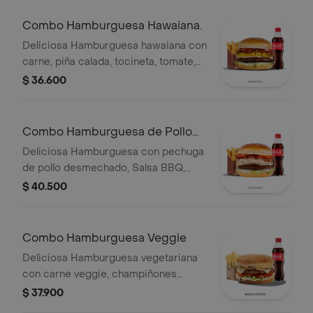
Combo Hamburguesa Hawaiana.
Deliciosa Hamburguesa hawaiana con
carne, piña calada, tocineta, tomate,
cebolla y queso con papas medianas
$ 36.600
y gaseosa 400ml
Combo Hamburguesa de Pollo
Desmechado.
Deliciosa Hamburguesa con pechuga
de pollo desmechado, Salsa BBQ,
tocineta y queso mozarella con papas
$ 40.500
medianas y gaseosa 400ml
Combo Hamburguesa Veggie
Deliciosa Hamburguesa vegetariana
con carne veggie, champiñones
frescos, Queso Mozzarella, Salsa de
$ 37.900
Queso Cheddar con papas medianas