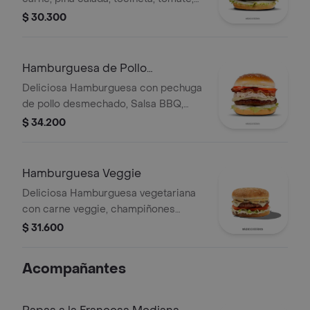
cebolla y queso
$ 30.300
Hamburguesa de Pollo
Desmechado.
Deliciosa Hamburguesa con pechuga
de pollo desmechado, Salsa BBQ,
tocineta, tomate, cebolla y queso
$ 34.200
mozarella
Hamburguesa Veggie
Deliciosa Hamburguesa vegetariana
con carne veggie, champiñones
frescos, Queso Mozzarella y Salsa de
$ 31.600
Queso Cheddar.
Acompañantes