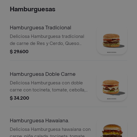
y gaseosa 400ml
Hamburguesas
Hamburguesa Tradicional
Deliciosa Hamburguesa tradicional
de carne de Res y Cerdo, Queso
Mozzarella, Tocineta, Tomate,
$ 29.600
Lechuga, Cebolla, Salsa BBQ.
Hamburguesa Doble Carne
Deliciosa Hamburguesa con doble
carne con tocineta, tomate, cebolla,
salsa BBQ y queso
$ 34.200
Hamburguesa Hawaiana.
Deliciosa Hamburguesa hawaiana con
carne, piña calada, tocineta, tomate,