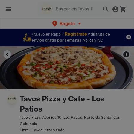
Bogotá
Regístrate
¿Nuevo en Rappi?
y disfruta de
envíos gratis por semanas
Aplican TyC
Tavos Pizza y Cafe - Los
Patios
Tavo's Pizza, Avenida 10, Los Patios, Norte de Santander,
Colombia
Pizza - Tavos Pizza y Cafe