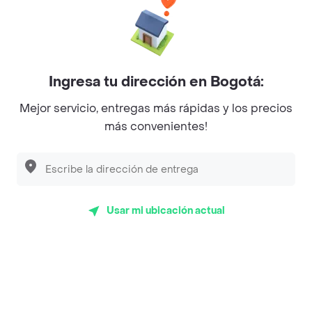
Baskin Robbins
La Cesta
Mercari - Postres
Ingresa tu dirección en Bogotá:
Myriam Camhi Co
Mejor servicio, entregas más rápidas y los precios
Magnifique
más convenientes!
Empanaditas de Pipian - Empanadas
Desayunadero de la 42
Luisa Postres
Usar mi ubicación actual
Sopitas y Frijoladas
Subway
Top Marcas y Cadenas de Restaurantes