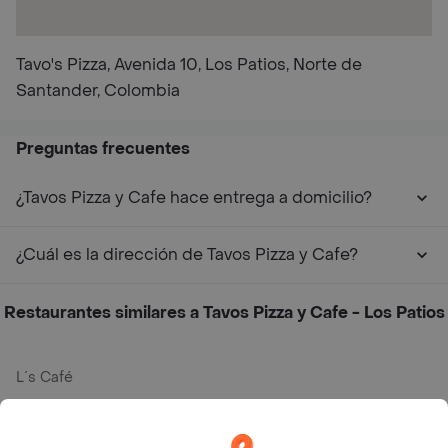
Tavo's Pizza, Avenida 10, Los Patios, Norte de
Santander, Colombia
Preguntas frecuentes
¿Tavos Pizza y Cafe hace entrega a domicilio?
¿Cuál es la dirección de Tavos Pizza y Cafe?
Restaurantes similares a Tavos Pizza y Cafe - Los Patios
L´s Café
Philippe