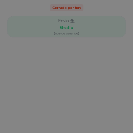
Cerrado por hoy
Envío
Gratis
(nuevos usuarios)