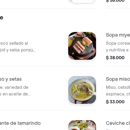
$ 36.000
te
Sopa miye
sco sellado al
Sopa corean
lí y salsa ponzú,
y nutritiva
a verde de la
caldo de co
$ 38.000
res y huevo
o y setas
Sopa mis
e, variedad de
Miso, cebol
 en aceite de
espinaca, 
artesanal.
panko, waka
$ 33.000
de huesos.
ante de tamarindo
Ceviche c