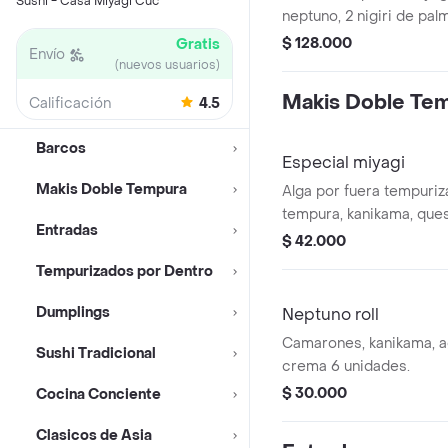
Sushi - Casa Miyagi Cuc
neptuno, 2 nigiri de pal
erizaki, 5 kanikama temp
$ 128.000
Gratis
Envío
(nuevos usuarios)
Makis Doble Te
Calificación
4.5
Barcos
Especial miyagi
Makis Doble Tempura
Alga por fuera tempuriz
tempura, kanikama, que
Entradas
de camarón, wakame y 
$ 42.000
unidades.
Tempurizados por Dentro
Dumplings
Neptuno roll
Camarones, kanikama, a
Sushi Tradicional
crema 6 unidades.
$ 30.000
Cocina Conciente
Clasicos de Asia