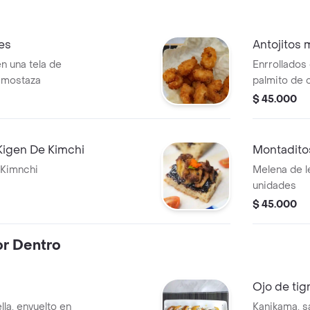
es
Antojitos 
 una tela de
Enrrollados
l mostaza
palmito de c
queso crem
$ 45.000
 Kigen De Kimchi
Montadito
 Kimnchi
Melena de l
unidades
$ 45.000
r Dentro
Ojo de tig
la, envuelto en
Kanikama, s