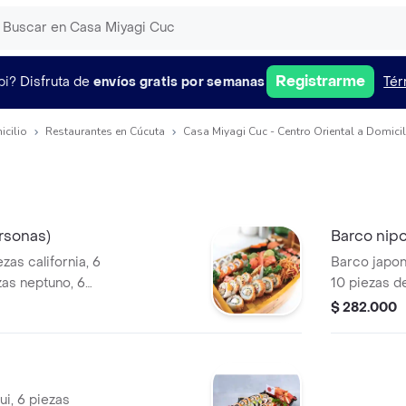
Registrarme
pi?
Disfruta de
envíos gratis por semanas
Tér
icilio
Restaurantes en Cúcuta
Casa Miyagi Cuc - Centro Oriental a Domicil
rsonas)
Barco nipo
zas california, 6
Barco japone
ezas neptuno, 6
10 piezas d
 piezas crocante
california, 
$ 282.000
ki, 2 unidades
salmón, 10 p
de salmón, 5
piezas de ne
kani kama e
ui, 6 piezas