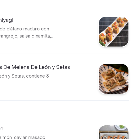
miyagi
 de plátano maduro con
angrejo, salsa dinamita,
a y wakame.
s De Melena De León y Setas
eón y Setas, contiene 3
re
almón, caviar masago,