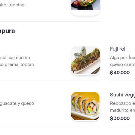
mito, topping
ura.
mpura
Fuji roll
ada, salmón en
Alga por fu
so crema. topping
queso crema
kanikama 6
wakame, sal
$ 40.000
Sushi veggi
guacate y queso
Rebozado en
madurito en
con topping
$ 30.000