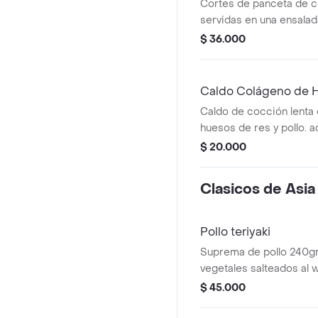
Cortes de panceta de cer
servidas en una ensalada
cilantro, cebolla ocañer
$ 36.000
de tamarindo
Caldo Colágeno de 
Caldo de cocción lenta 
huesos de res y pollo. 
curcuma, pimienta y sal
$ 20.000
Clasicos de Asia
Pollo teriyaki
Suprema de pollo 240gr
vegetales salteados al 
de arroz aromatizado
$ 45.000