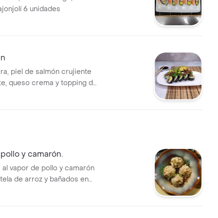
jonjolí 6 unidades
in
ra, piel de salmón crujiente
e, queso crema y topping de
iel de salmón y lechuga 6
pollo y camarón.
 al vapor de pollo y camarón
 tela de arroz y bañados en
anal.