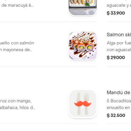
a de maracuyá 6
aguacate y a
$ 33.900
Salmon sk
uelto con salmón
Alga por fue
en mayonesa de
con aguacat
aguacate, p
$ 29.000
unidades.
Mandú de 
arroz con mango,
5 Bocaditos
albahaca, hilos de
envuelto en
tesanales de
ponzu artes
$ 32.500