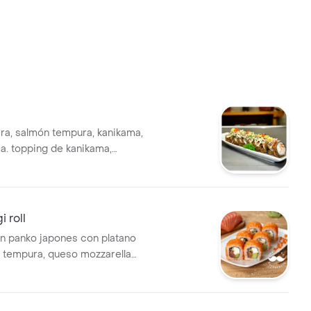
era, salmón tempura, kanikama,
. topping de kanikama,
sa dinamita 6 unidades.
 roll
 panko japones con platano
 tempura, queso mozzarella
 de mango y aguacate.