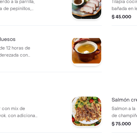
do a la parrilla,
Tilapia coci
 de pepinillos,
bañada en l
a y salsa picante
de ají rocot
$ 45.000
chips de plá
Huesos
de 12 horas de
aderezada con
 marina.
Salmón c
 con mix de
Salmon a la
wok. con adicional
de champiñ
salteados o
$ 75.000