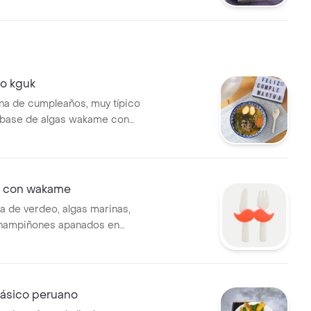
o kguk
a de cumpleaños, muy típico
 a base de algas wakame con
lágeno, carne madurada de
s mayak gyeran.
o con wakame
la de verdeo, algas marinas,
champiñones apanados en
me y con una base de caldo
lásico peruano