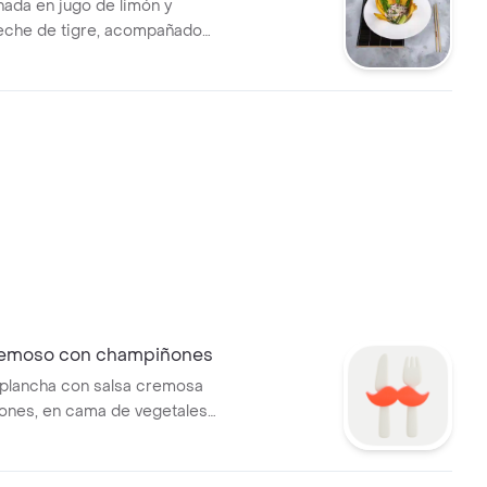
nada en jugo de limón y
eche de tigre, acompañado
o, cilantro, cebollada morada y
tano.
remoso con champiñones
 plancha con salsa cremosa
ones, en cama de vegetales
rientales y arroz aromatizado.