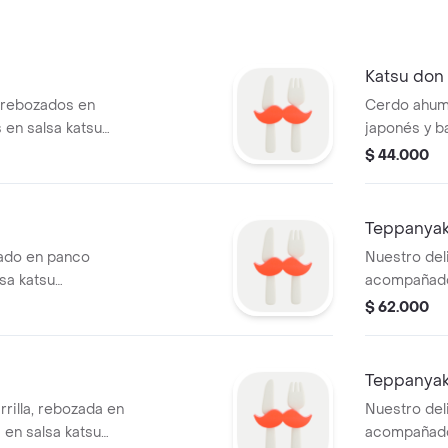
Katsu don
 rebozados en
Cerdo ahum
 en salsa katsu
japonés y b
rroz aromatizado
artesanal, 
$ 44.000
ales salteados.
de frutos s
Teppanyak
ado en panco
Nuestro del
sa katsu
acompañado
rroz aromatizado
hibachi, con
$ 62.000
ales salteados.
en salsa teri
Teppanyaki
rrilla, rebozada en
Nuestro del
en salsa katsu
acompañado