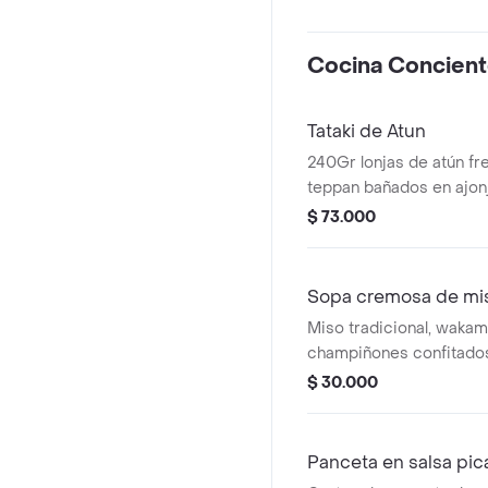
Cocina Concien
Tataki de Atun
240Gr lonjas de atún fre
teppan bañados en ajonjo
acompañado de ensalad
$ 73.000
casa.
Sopa cremosa de mis
Miso tradicional, wakam
champiñones confitados
oliva y caldo de huesos 
$ 30.000
Panceta en salsa pic