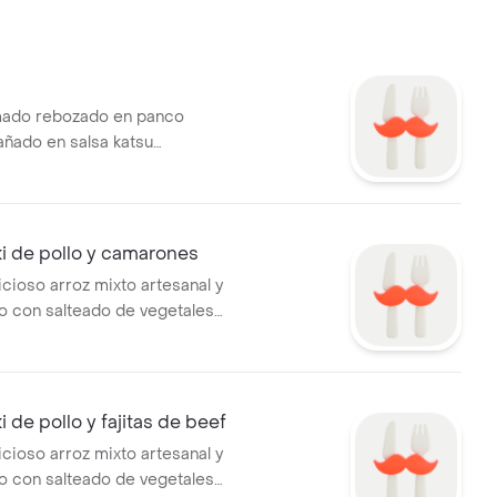
ado rebozado en panco
añado en salsa katsu
en cama de arroz aromatizado
ecos y vegetales salteados.
i de pollo y camarones
icioso arroz mixto artesanal y
 con salteado de vegetales
 fajitas de pollo y camarones
yaki.
 de pollo y fajitas de beef
icioso arroz mixto artesanal y
 con salteado de vegetales