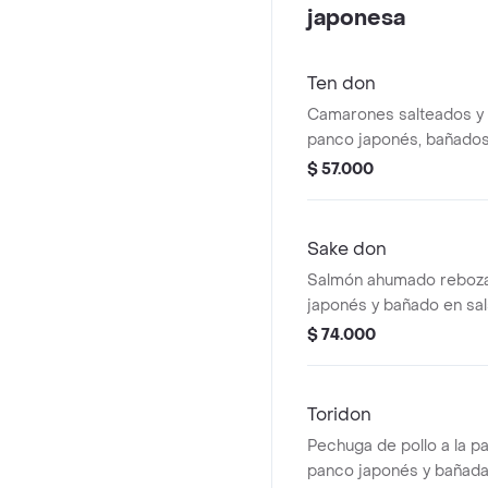
japonesa
Ten don
Camarones salteados y
panco japonés, bañados
artesanal, en cama de a
$ 57.000
de frutos secos y veget
Sake don
Salmón ahumado reboz
japonés y bañado en sal
artesanal, en cama de a
$ 74.000
de frutos secos y veget
Toridon
Pechuga de pollo a la pa
panco japonés y bañada 