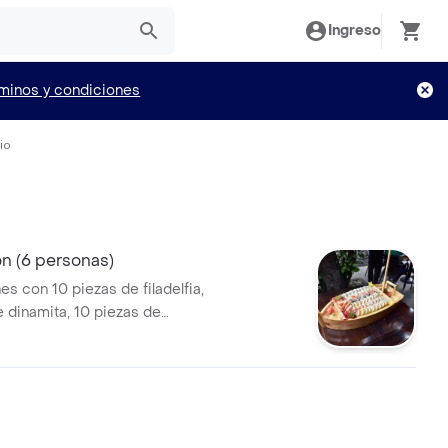
Ingreso
minos y condiciones
io
n (6 personas)
s con 10 piezas de filadelfia,
e dinamita, 10 piezas de
10 piezas de crocante de
iezas de sabor latino, 10
ptuno roll, topping erizaki,
n tempura.