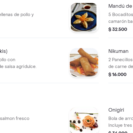
Mandú de 
llenas de pollo y
5 Bocaditos
camarón ba
artesanal de
$ 32.500
kis)
Nikuman
ollo con
2 Panecillos
e salsa agridulce.
de carne de
$ 16.000
Onigiri
 salmon fresco
Bola de arr
Incluye tres