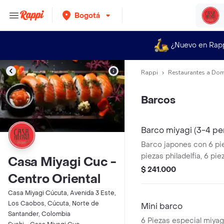
Bogotá
¿Nuevo en Rap
Rappi
Restaurantes a Dom
Barcos
Barco miyagi (3-4 pe
Barco japones con 6 pie
piezas philadelfia, 6 pi
Casa Miyagi Cuc -
piezas de sakura roll, 6
$ 241.000
Centro Oriental
de salmón, topping eriza
nigiri salmón, 5 cortes 
Casa Miyagi Cúcuta, Avenida 3 Este,
palmitos en tempura.
Los Caobos, Cúcuta, Norte de
Mini barco
Santander, Colombia
6 Piezas especial miyag