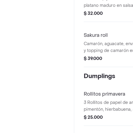
platano maduro en sals
unidades.
$ 32.000
Sakura roll
Camarón, aguacate, env
y topping de camarón 
wasabi 6 unidades.
$ 39.000
Dumplings
Rollitos primavera
3 Rollitos de papel de 
pimentón, hierbabuena, 
zanahoria y palmitos ar
$ 25.000
cangrejo.