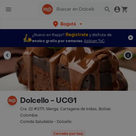
Bogotá
Regístrate
¿Nuevo en Rappi?
y disfruta de
envíos gratis por semanas
Aplican TyC
Dolcello - UCG1
Cra. 22 #2771, Manga, Cartagena de Indias, Bolívar,
Colombia
Comida Saludable - Dolcello
Cerrado por hoy