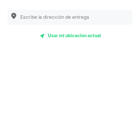
Luisa Postres
Sopitas y Frijoladas
Subway
Usar mi ubicación actual
Top Marcas y Cadenas de Restaurantes
Encuéntranos en estos países
App Store
Google play
AppGallery