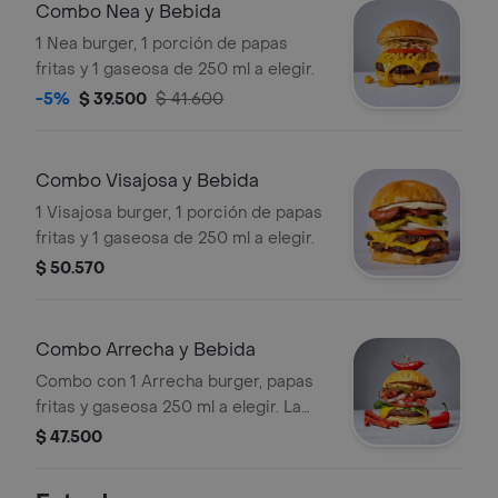
Combo Nea y Bebida
1 Nea burger, 1 porción de papas
fritas y 1 gaseosa de 250 ml a elegir.
-5%
$ 39.500
$ 41.600
Combo Visajosa y Bebida
1 Visajosa burger, 1 porción de papas
fritas y 1 gaseosa de 250 ml a elegir.
$ 50.570
Combo Arrecha y Bebida
Combo con 1 Arrecha burger, papas
fritas y gaseosa 250 ml a elegir. La
hamburguesa incluye carne, queso,
$ 47.500
jalapeños, cebolla y lechuga.