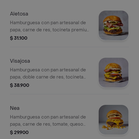
Aletosa
Hamburguesa con pan artesanal de
papa, carne de res, tocineta premium,
pepinillos, cebolla, tomate, cogollo
$ 31.100
europeo, queso cheddar y salsa de la
casa.
Visajosa
Hamburguesa con pan artesanal de
papa, doble carne de res, tocineta
premium, doble queso cheddar,
$ 38.900
pepinillos, cebolla, tomate, cogollo
europeo y salsas de la casa.
Nea
Hamburguesa con pan artesanal de
papa, carne de res, tomate, queso
cheddar, maíz tierno, papas fosforito y
$ 29.900
salsa de la casa.