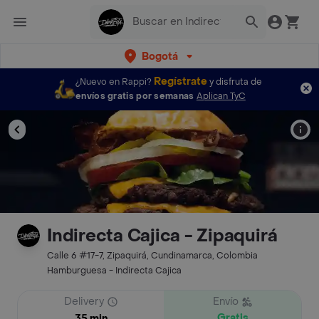
Bogotá
Regístrate
¿Nuevo en Rappi?
y disfruta de
envíos gratis por semanas
Aplican TyC
Indirecta Cajica - Zipaquirá
Calle 6 #17-7, Zipaquirá, Cundinamarca, Colombia
Hamburguesa - Indirecta Cajica
Delivery
Envío
Gratis
35 min