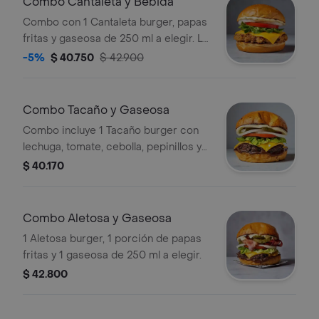
Combo Cantaleta y Bebida
Combo con 1 Cantaleta burger, papas
fritas y gaseosa de 250 ml a elegir. La
hamburguesa incluye lechuga, tomate,
-5%
$ 40.750
$ 42.900
cebolla, queso y mayonesa.
Combo Tacaño y Gaseosa
Combo incluye 1 Tacaño burger con
lechuga, tomate, cebolla, pepinillos y
queso, 1 porción de papas fritas y 1
$ 40.170
gaseosa de 250 ml a elegir.
Combo Aletosa y Gaseosa
1 Aletosa burger, 1 porción de papas
fritas y 1 gaseosa de 250 ml a elegir.
$ 42.800