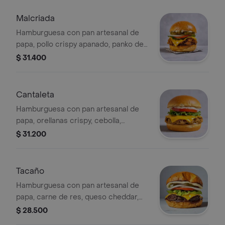
cheddar y salsa de la casa.
Malcriada
Hamburguesa con pan artesanal de
papa, pollo crispy apanado, panko de
miga de pan japonesa, cebolla,
$ 31.400
tomate, cogollo europeo, pepinillos y
salsa de la casa.
Cantaleta
Hamburguesa con pan artesanal de
papa, orellanas crispy, cebolla,
tomate, cogollo europeo, pepinillos y
$ 31.200
salsa de la casa.
Tacaño
Hamburguesa con pan artesanal de
papa, carne de res, queso cheddar,
pepinillo, cebolla, tomate, cogollo
$ 28.500
europeo y salsas de la casa.