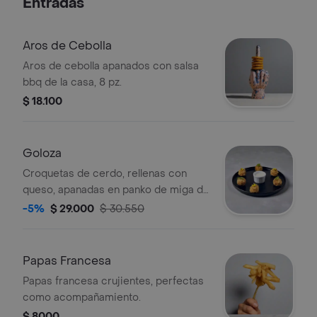
Entradas
Aros de Cebolla
Aros de cebolla apanados con salsa
bbq de la casa, 8 pz.
$ 18.100
Goloza
Croquetas de cerdo, rellenas con
queso, apanadas en panko de miga de
pan japonesa, y flores comestibles, 6
-5%
$ 29.000
$ 30.550
pz.
Papas Francesa
Papas francesa crujientes, perfectas
como acompañamiento.
$ 8000