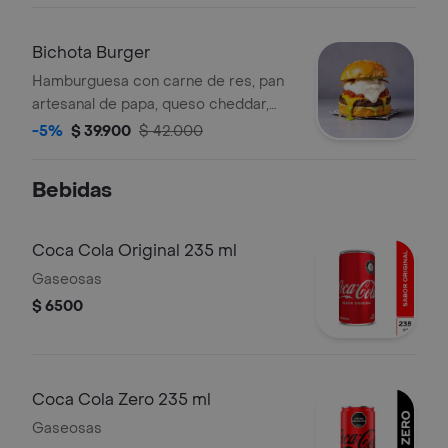
Bichota Burger
Hamburguesa con carne de res, pan
artesanal de papa, queso cheddar,
mermelada de tomates confitados,
-5%
$ 39.900
$ 42.000
orégano, albahaca, mayonesa, pesto,
cebolla crispy y queso de burrata.
Bebidas
Coca Cola Original 235 ml
Gaseosas
$ 6500
Coca Cola Zero 235 ml
Gaseosas