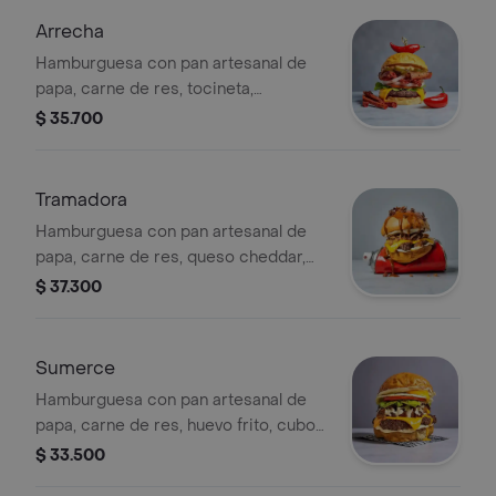
Arrecha
Hamburguesa con pan artesanal de
papa, carne de res, tocineta,
jalapeños, cebolla, tomate, cogollo
$ 35.700
europeo, queso chedar, mayo
syracha, salsa casera y coronada con
chile peruano.
Tramadora
Hamburguesa con pan artesanal de
papa, carne de res, queso cheddar,
cebolla crispy, bañada en caramelos
$ 37.300
salado y espolvoreada con tocineta.
Sumerce
Hamburguesa con pan artesanal de
papa, carne de res, huevo frito, cubos
de plátano maduro en queso crema,
$ 33.500
tomate, cogollo europeo, queso