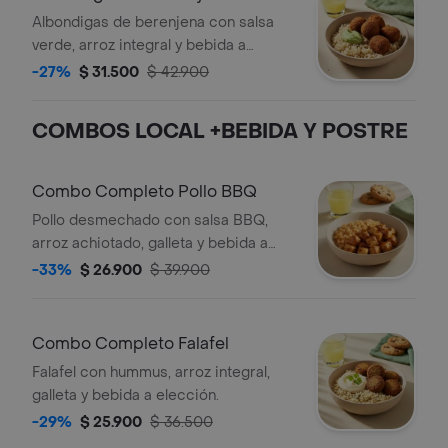
+Bebida
Albondigas de berenjena con salsa
verde, arroz integral y bebida a
elección.
-27%
$ 31.500
$ 42.900
COMBOS LOCAL +BEBIDA Y POSTRE
Combo Completo Pollo BBQ
Pollo desmechado con salsa BBQ,
arroz achiotado, galleta y bebida a
elección.
-33%
$ 26.900
$ 39.900
Combo Completo Falafel
Falafel con hummus, arroz integral,
galleta y bebida a elección.
-29%
$ 25.900
$ 36.500