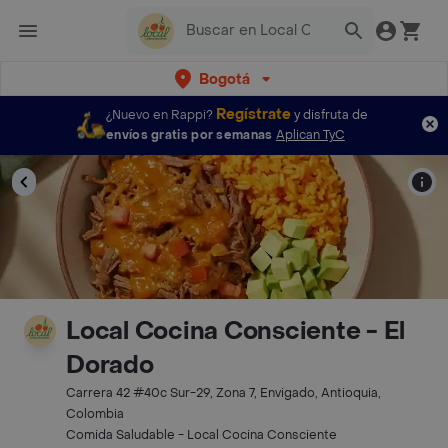
Bogotá
Regístrate
¿Nuevo en Rappi?
y disfruta de
envíos gratis por semanas
Aplican TyC
Local Cocina Consciente - El
Dorado
Carrera 42 #40c Sur-29, Zona 7, Envigado, Antioquia,
Colombia
Comida Saludable - Local Cocina Consciente