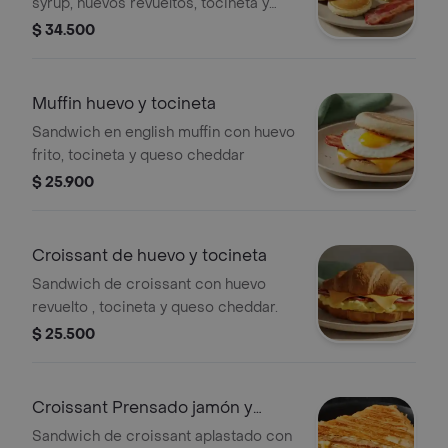
syrup, huevos revueltos, tocineta y
papas rostizadas
$ 34.500
Muffin huevo y tocineta
Sandwich en english muffin con huevo
frito, tocineta y queso cheddar
$ 25.900
Croissant de huevo y tocineta
Sandwich de croissant con huevo
revuelto , tocineta y queso cheddar.
$ 25.500
Croissant Prensado jamón y
queso
Sandwich de croissant aplastado con