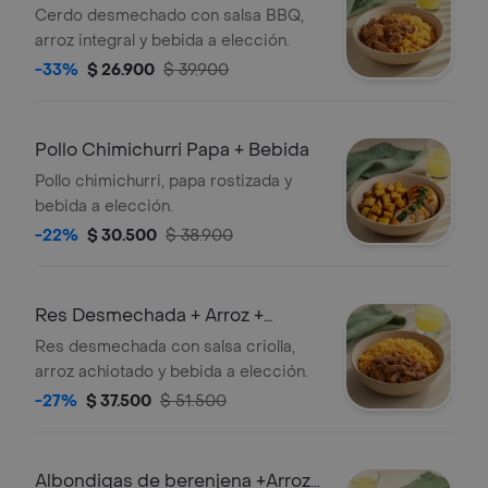
Bebida
Cerdo desmechado con salsa BBQ,
arroz integral y bebida a elección.
-33%
$ 26.900
$ 39.900
Pollo Chimichurri Papa + Bebida
Pollo chimichurri, papa rostizada y
bebida a elección.
-22%
$ 30.500
$ 38.900
Res Desmechada + Arroz +
Bebida
Res desmechada con salsa criolla,
arroz achiotado y bebida a elección.
-27%
$ 37.500
$ 51.500
Albondigas de berenjena +Arroz