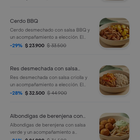
prefieras.
Cerdo BBQ
Cerdo desmechado con salsa BBQ y
un acompañamiento a elección. El
acompañamiento de la foto es
-29%
$ 23.900
$ 33.500
ilustrativo, selecciona el que
prefieras.
Res desmechada con salsa
criolla
Res desmechada con salsa criolla y
un acompañamiento a elección. El
acompañamiento de la foto es
-28%
$ 32.500
$ 44.900
ilustrativo, selecciona el que
prefieras.
Albondigas de berenjena con
salsa Verde
Albondigas de berenjena con salsa
verde y un acompañamiento a
elección. El acompañamiento de la