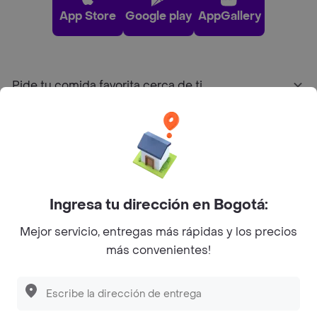
App Store
Google play
AppGallery
Pide tu comida favorita cerca de ti
Categorías
Únete a Rappi
Ingresa tu dirección en Bogotá:
Sobre Rappi
Mejor servicio, entregas más rápidas y los precios
más convenientes!
Facebook
Twitter
Instagram
©
2026
Rappi Inc. All rights reserved.