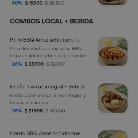
hummus de garbanzo, tomate, pepino,
-30%
$ 19.900
$ 28.500
perejil, limón y vinagreta a elección. El
tamaño perfecto para que lo
COMBOS LOCAL + BEBIDA
acompañes con un sándwich/wrap.
Pollo BBQ Arroz achiotado +
Bebida
Pollo desmechado con salsa BBQ,
arroz achiotado y bebida a elección.
-26%
$ 23.900
$ 32.500
Falafel + Arroz integral + Bebida
Falafel con hummus, arroz integral y
bebida a elección.
-28%
$ 21.900
$ 30.500
Cerdo BBQ Arroz achiotado+