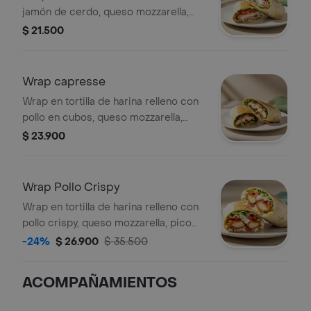
jamón de cerdo, queso mozzarella,
lechuga, tomate y alioli.
$ 21.500
Wrap capresse
Wrap en tortilla de harina relleno con
pollo en cubos, queso mozzarella,
tomate, espinaca y pesto.
$ 23.900
Wrap Pollo Crispy
Wrap en tortilla de harina relleno con
pollo crispy, queso mozzarella, pico
de gallo, lechuga y salsa ranch.
-24%
$ 26.900
$ 35.500
ACOMPAÑAMIENTOS