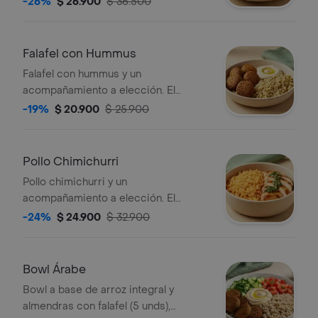
-26%
$ 26.900
$ 36.500
foto es ilustrativo, selecciona el que
prefieras.
Falafel con Hummus
Falafel con hummus y un
acompañamiento a elección. El
acompañamiento de la foto es
-19%
$ 20.900
$ 25.900
ilustrativo, selecciona el que
prefieras.
Pollo Chimichurri
Pollo chimichurri y un
acompañamiento a elección. El
acompañamiento de la foto es
-24%
$ 24.900
$ 32.900
ilustrativo, selecciona el que
prefieras.
Bowl Árabe
Bowl a base de arroz integral y
almendras con falafel (5 unds),