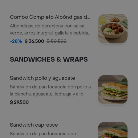
Combo Completo Albóndigas de
Berenjena
Albondigas de berenjena con salsa
verde, arroz integral, galleta y bebida
a elección.
-28%
$ 36.500
$ 50.500
SANDWICHES & WRAPS
Sandwich pollo y aguacate
Sándwich de pan focaccia con pollo a
la plancha, aguacate, lechuga y alioli.
$ 29.500
Sandwich capresse
Sándwich de pan focaccia con