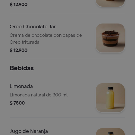
y Oreo triturada.
$ 12.900
Oreo Chocolate Jar
Crema de chocolate con capas de
Oreo triturada.
$ 12.900
Bebidas
Limonada
Limonada natural de 300 ml.
$ 7500
Jugo de Naranja