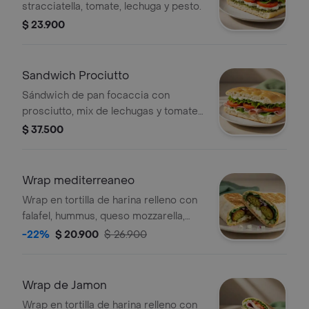
stracciatella, tomate, lechuga y pesto.
$ 23.900
Sandwich Prociutto
Sándwich de pan focaccia con
prosciutto, mix de lechugas y tomate
y alioli.
$ 37.500
Wrap mediterreaneo
Wrap en tortilla de harina relleno con
falafel, hummus, queso mozzarella,
queso feta, espinaca, pepino, cebolla
-22%
$ 20.900
$ 26.900
morada y alioli.
Wrap de Jamon
Wrap en tortilla de harina relleno con