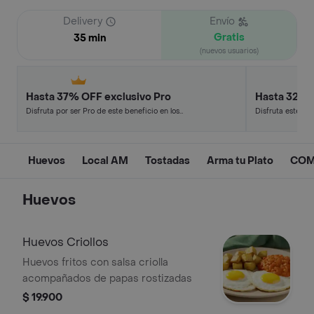
Delivery
Envío
Gratis
35 min
(nuevos usuarios)
Hasta 37% OFF exclusivo Pro
Hasta 32% 
Disfruta por ser Pro de este beneficio en los
Disfruta este de
restaurantes y tiendas más top.
en minutos.
Huevos
Local AM
Tostadas
Arma tu Plato
COM
Huevos
Huevos Criollos
Huevos fritos con salsa criolla
acompañados de papas rostizadas
$ 19.900