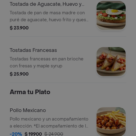
Tostada de Aguacate, Huevo y
Feta
Tostada de pan de masa madre con
puré de aguacate, huevo frito y queso
feta.
$ 23.900
Tostadas Francesas
Tostadas francesas en pan brioche
con fresas y maple syrup
$ 25.900
Arma tu Plato
Pollo Mexicano
Pollo mexicano y un acompañamiento
a elección. *El acompañamiento de la
foto es ilustrativo, selecciona el que
-20%
$ 19.900
$ 24.900