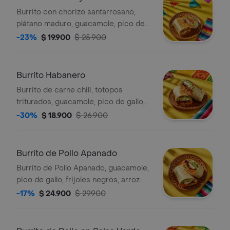
Burrito con chorizo santarrosano,
plátano maduro, guacamole, pico de
gallo, frijoles negros, arroz achiote,
-23%
$ 19.900
$ 25.900
queso y salsa verde.
Burrito Habanero
Burrito de carne chili, totopos
triturados, guacamole, pico de gallo,
frijoles negros, arroz achiote, queso y
-30%
$ 18.900
$ 26.900
salsa de habanero (picante alto).
Burrito de Pollo Apanado
Burrito de Pollo Apanado, guacamole,
pico de gallo, frijoles negros, arroz
achiote, lechuga y queso.
-17%
$ 24.900
$ 29.900