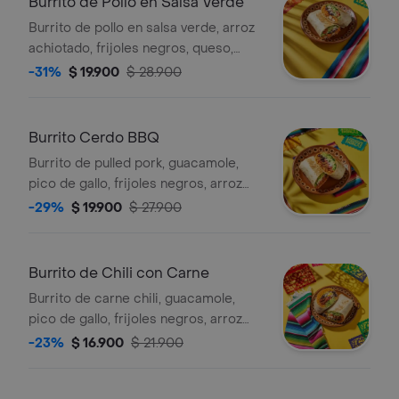
Burrito de Pollo en Salsa Verde
Burrito de pollo en salsa verde, arroz
achiotado, frijoles negros, queso,
guacamole, pico de gallo, lechuga y
-31%
$ 19.900
$ 28.900
salsa verde.
Burrito Cerdo BBQ
Burrito de pulled pork, guacamole,
pico de gallo, frijoles negros, arroz
achiote, lechuga y queso.
-29%
$ 19.900
$ 27.900
Burrito de Chili con Carne
Burrito de carne chili, guacamole,
pico de gallo, frijoles negros, arroz
achiote, lechuga, queso y salsa verde.
-23%
$ 16.900
$ 21.900