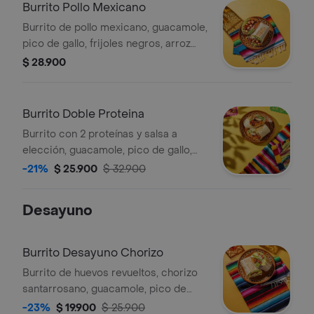
Burrito Pollo Mexicano
Burrito de pollo mexicano, guacamole,
pico de gallo, frijoles negros, arroz
achiote, lechuga y queso.
$ 28.900
Burrito Doble Proteina
Burrito con 2 proteínas y salsa a
elección, guacamole, pico de gallo,
frijoles negros, arroz achiote, lechuga
-21%
$ 25.900
$ 32.900
y queso.
Desayuno
Burrito Desayuno Chorizo
Burrito de huevos revueltos, chorizo
santarrosano, guacamole, pico de
gallo frijoles negros, arroz achiote,
-23%
$ 19.900
$ 25.900