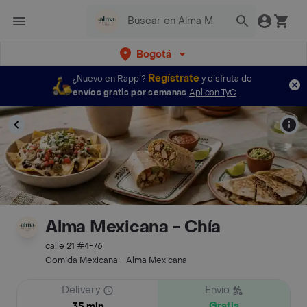
Bogotá
Regístrate
¿Nuevo en Rappi?
y disfruta de
envíos gratis por semanas
Aplican TyC
Alma Mexicana - Chía
calle 21 #4-76
Comida Mexicana - Alma Mexicana
Delivery
Envío
Gratis
35 min