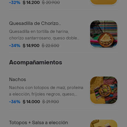
-32%
$ 14.200
$ 20.900
Quesadilla de Chorizo
Santarrossano
Quesadilla en tortilla de harina,
chorizo santarrosano, queso doble
crema y salsa verde.
-34%
$ 14.900
$ 22.500
Acompañamientos
Nachos
Nachos con totopos de maíz, proteína
a elección, frijoles negros, queso,
guacamole y pico de gallo.
-36%
$ 14.000
$ 21.900
Totopos + Salsa a elección