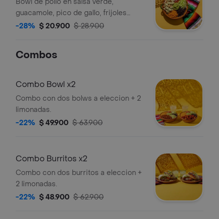
Bowl de pollo en salsa verde,
guacamole, pico de gallo, frijoles
negros, arroz achiote y lechuga.
-28%
$ 20.900
$ 28.900
Combos
Combo Bowl x2
Combo con dos bolws a eleccion + 2
limonadas.
-22%
$ 49.900
$ 63.900
Combo Burritos x2
Combo con dos burritos a eleccion +
2 limonadas.
-22%
$ 48.900
$ 62.900