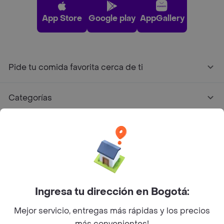
App Store
Google play
AppGallery
Pide tu comida favorita cerca de ti
Categorías
Únete a Rappi
Sobre Rappi
Facebook
Twitter
Instagram
Ingresa tu dirección en Bogotá:
Mejor servicio, entregas más rápidas y los precios
©
2026
Rappi Inc. All rights reserved.
más convenientes!