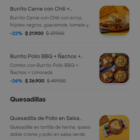
Burrito Carne con Chili +
Limonada
Burrito Carne con Chili con arroz,
frijoles negros, guacamole, tomate y
queso. Incluye limonada.
-22%
$ 21.900
$ 27.900
Burrito Pollo BBQ + Ñachos +
Limonada
Combo con Burrito Pollo BBQ +
Ñachos + Limonada
-26%
$ 36.900
$ 49.900
Quesadillas
Quesadilla de Pollo en Salsa
Verde
Quesadilla en tortilla de harina, queso
doble crema y pollo en salsa verde.