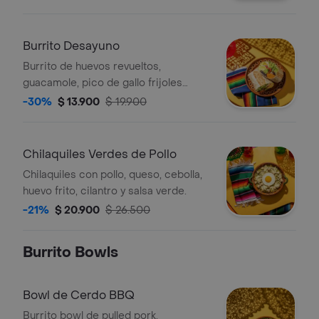
lechuga, queso y salsa verde.
Burrito Desayuno
Burrito de huevos revueltos,
guacamole, pico de gallo frijoles
negros, arroz achiote, lechuga, queso
-30%
$ 13.900
$ 19.900
y salsa verde
Chilaquiles Verdes de Pollo
Chilaquiles con pollo, queso, cebolla,
huevo frito, cilantro y salsa verde.
-21%
$ 20.900
$ 26.500
Burrito Bowls
Bowl de Cerdo BBQ
Burrito bowl de pulled pork,