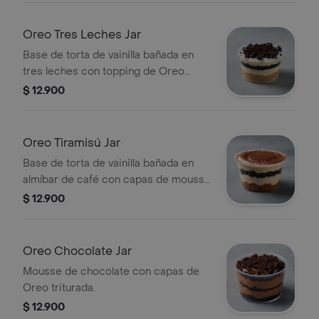
Oreo Tres Leches Jar
Base de torta de vainilla bañada en
tres leches con topping de Oreo
triturada.
$ 12.900
Oreo Tiramisú Jar
Base de torta de vainilla bañada en
almíbar de café con capas de mousse
de tiramisú y Oreo.
$ 12.900
Oreo Chocolate Jar
Mousse de chocolate con capas de
Oreo triturada.
$ 12.900