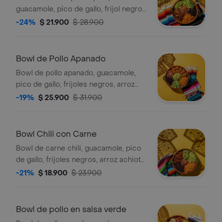
guacamole, pico de gallo, frijol negro,
arroz achiote y lechuga.
-24%
$ 21.900
$ 28.900
Bowl de Pollo Apanado
Bowl de pollo apanado, guacamole,
pico de gallo, frijoles negros, arroz
achiote y lechuga.
-19%
$ 25.900
$ 31.900
Bowl Chili con Carne
Bowl de carne chili, guacamole, pico
de gallo, frijoles negros, arroz achiote,
lechuga y salsa verde.
-21%
$ 18.900
$ 23.900
Bowl de pollo en salsa verde