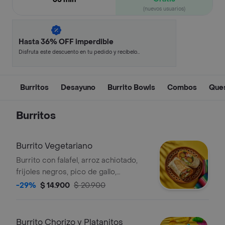
(nuevos usuarios)
Hasta 36% OFF imperdible
Disfruta este descuento en tu pedido y recíbelo
en minutos.
Burritos
Desayuno
Burrito Bowls
Combos
Ques
Burritos
Burrito Vegetariano
Burrito con falafel, arroz achiotado,
frijoles negros, pico de gallo,
guacamole, queso, lechuga, totopos
-29%
$ 14.900
$ 20.900
triturados y salsa verde.
Burrito Chorizo y Platanitos