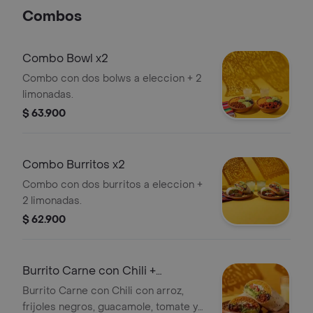
Combos
Combo Bowl x2
Combo con dos bolws a eleccion + 2
limonadas.
$ 63.900
Combo Burritos x2
Combo con dos burritos a eleccion +
2 limonadas.
$ 62.900
Burrito Carne con Chili +
Limonada
Burrito Carne con Chili con arroz,
frijoles negros, guacamole, tomate y