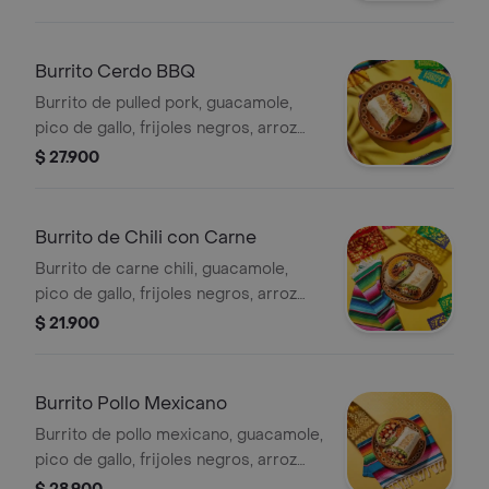
salsa verde.
Burrito Cerdo BBQ
Burrito de pulled pork, guacamole,
pico de gallo, frijoles negros, arroz
achiote, lechuga y queso.
$ 27.900
Burrito de Chili con Carne
Burrito de carne chili, guacamole,
pico de gallo, frijoles negros, arroz
achiote, lechuga, queso y salsa verde.
$ 21.900
Burrito Pollo Mexicano
Burrito de pollo mexicano, guacamole,
pico de gallo, frijoles negros, arroz
achiote, lechuga y queso.