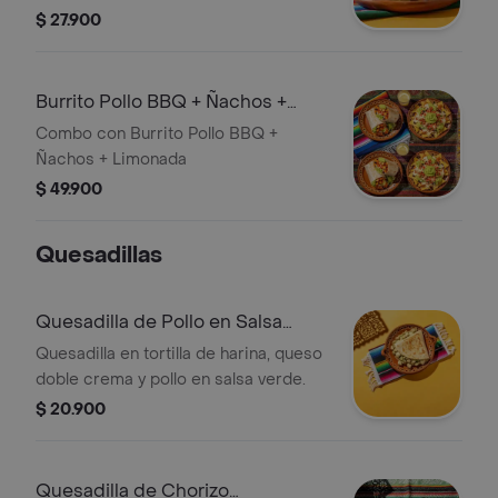
queso. Incluye limonada.
$ 27.900
Burrito Pollo BBQ + Ñachos +
Limonada
Combo con Burrito Pollo BBQ +
Ñachos + Limonada
$ 49.900
Quesadillas
Quesadilla de Pollo en Salsa
Verde
Quesadilla en tortilla de harina, queso
doble crema y pollo en salsa verde.
$ 20.900
Quesadilla de Chorizo