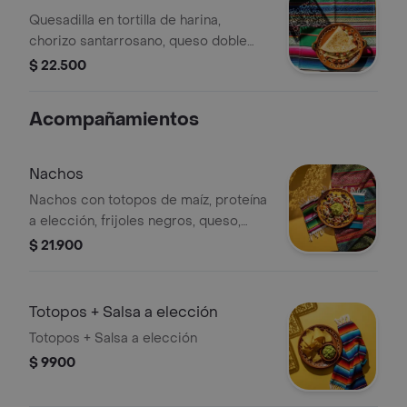
Santarrossano
Quesadilla en tortilla de harina,
chorizo santarrosano, queso doble
crema y salsa verde.
$ 22.500
Acompañamientos
Nachos
Nachos con totopos de maíz, proteína
a elección, frijoles negros, queso,
guacamole y pico de gallo.
$ 21.900
Totopos + Salsa a elección
Totopos + Salsa a elección
$ 9900