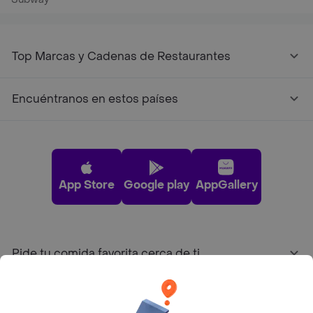
Top Marcas y Cadenas de Restaurantes
Encuéntranos en estos países
App Store
Google play
AppGallery
Pide tu comida favorita cerca de ti
Categorías