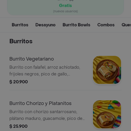
Gratis
(nuevos usuarios)
Burritos
Desayuno
Burrito Bowls
Combos
Ques
Burritos
Burrito Vegetariano
Burrito con falafel, arroz achiotado,
frijoles negros, pico de gallo,
guacamole, queso, lechuga, totopos
$ 20.900
triturados y salsa verde.
Burrito Chorizo y Platanitos
Burrito con chorizo santarrosano,
plátano maduro, guacamole, pico de
gallo, frijoles negros, arroz achiote,
$ 25.900