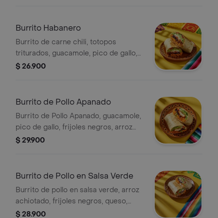
queso y salsa verde.
Burrito Habanero
Burrito de carne chili, totopos
triturados, guacamole, pico de gallo,
frijoles negros, arroz achiote, queso y
$ 26.900
salsa de habanero (picante alto).
Burrito de Pollo Apanado
Burrito de Pollo Apanado, guacamole,
pico de gallo, frijoles negros, arroz
achiote, lechuga y queso.
$ 29.900
Burrito de Pollo en Salsa Verde
Burrito de pollo en salsa verde, arroz
achiotado, frijoles negros, queso,
guacamole, pico de gallo, lechuga y
$ 28.900