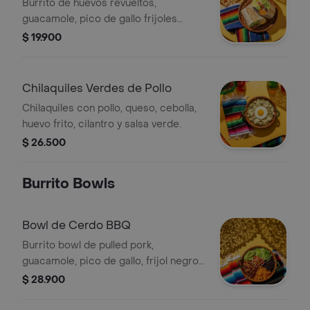
Burrito de huevos revueltos,
guacamole, pico de gallo frijoles
negros, arroz achiote, lechuga, queso
$ 19.900
y salsa verde
Chilaquiles Verdes de Pollo
Chilaquiles con pollo, queso, cebolla,
huevo frito, cilantro y salsa verde.
$ 26.500
Burrito Bowls
Bowl de Cerdo BBQ
Burrito bowl de pulled pork,
guacamole, pico de gallo, frijol negro,
arroz achiote y lechuga.
$ 28.900