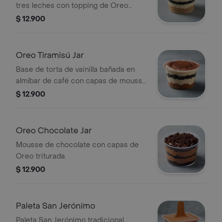
tres leches con topping de Oreo
triturada.
$ 12.900
Oreo Tiramisú Jar
Base de torta de vainilla bañada en
almíbar de café con capas de mousse
de tiramisú y Oreo.
$ 12.900
Oreo Chocolate Jar
Mousse de chocolate con capas de
Oreo triturada.
$ 12.900
Paleta San Jerónimo
Paleta San Jerónimo tradicional,