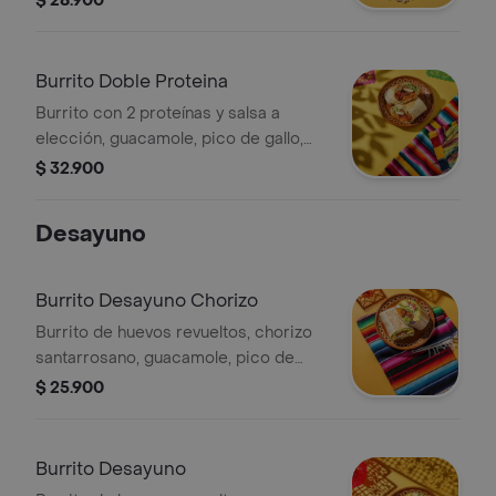
$ 28.900
Burrito Doble Proteina
Burrito con 2 proteínas y salsa a
elección, guacamole, pico de gallo,
frijoles negros, arroz achiote, lechuga
$ 32.900
y queso.
Desayuno
Burrito Desayuno Chorizo
Burrito de huevos revueltos, chorizo
santarrosano, guacamole, pico de
gallo frijoles negros, arroz achiote,
$ 25.900
lechuga, queso y salsa verde.
Burrito Desayuno