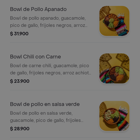
Bowl de Pollo Apanado
Bowl de pollo apanado, guacamole,
pico de gallo, frijoles negros, arroz
achiote y lechuga.
$ 31.900
Bowl Chili con Carne
Bowl de carne chili, guacamole, pico
de gallo, frijoles negros, arroz achiote,
lechuga y salsa verde.
$ 23.900
Bowl de pollo en salsa verde
Bowl de pollo en salsa verde,
guacamole, pico de gallo, frijoles
negros, arroz achiote y lechuga.
$ 28.900