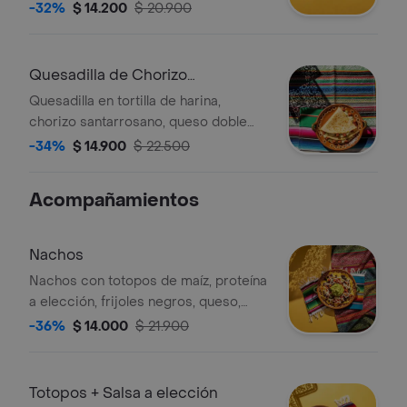
-32%
$ 14.200
$ 20.900
Quesadilla de Chorizo
Santarrossano
Quesadilla en tortilla de harina,
chorizo santarrosano, queso doble
crema y salsa verde.
-34%
$ 14.900
$ 22.500
Acompañamientos
Nachos
Nachos con totopos de maíz, proteína
a elección, frijoles negros, queso,
guacamole y pico de gallo.
-36%
$ 14.000
$ 21.900
Totopos + Salsa a elección