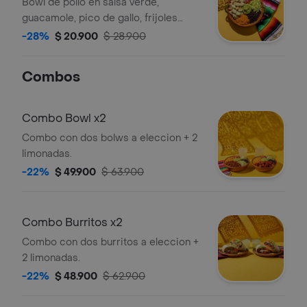
Bowl de pollo en salsa verde,
guacamole, pico de gallo, frijoles
negros, arroz achiote y lechuga.
-28%
$ 20.900
$ 28.900
Combos
Combo Bowl x2
Combo con dos bolws a eleccion + 2
limonadas.
-22%
$ 49.900
$ 63.900
Combo Burritos x2
Combo con dos burritos a eleccion +
2 limonadas.
-22%
$ 48.900
$ 62.900