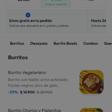
(nuevos usuarios)
Envío gratis en tu pedido
Hasta 36% 
Disfruta este descuento en tu pedido y recíbelo
Disfruta este de
en minutos.
en minutos.
Burritos
Desayuno
Burrito Bowls
Combos
Ques
Burritos
Burrito Vegetariano
Burrito con falafel, arroz achiotado,
frijoles negros, pico de gallo,
guacamole, queso, lechuga, totopos
-29%
$ 14.900
$ 20.900
triturados y salsa verde.
Burrito Chorizo y Platanitos