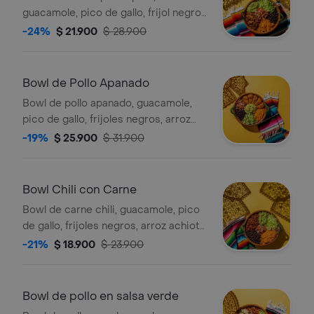
guacamole, pico de gallo, frijol negro,
arroz achiote y lechuga.
-24%
$ 21.900
$ 28.900
Bowl de Pollo Apanado
Bowl de pollo apanado, guacamole,
pico de gallo, frijoles negros, arroz
achiote y lechuga.
-19%
$ 25.900
$ 31.900
Bowl Chili con Carne
Bowl de carne chili, guacamole, pico
de gallo, frijoles negros, arroz achiote,
lechuga y salsa verde.
-21%
$ 18.900
$ 23.900
Bowl de pollo en salsa verde