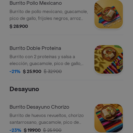
Burrito Pollo Mexicano
Burrito de pollo mexicano, guacamole,
pico de gallo, frijoles negros, arroz
achiote, lechuga y queso.
$ 28.900
Burrito Doble Proteina
Burrito con 2 proteínas y salsa a
elección, guacamole, pico de gallo,
frijoles negros, arroz achiote, lechuga
-21%
$ 25.900
$ 32.900
y queso.
Desayuno
Burrito Desayuno Chorizo
Burrito de huevos revueltos, chorizo
santarrosano, guacamole, pico de
gallo frijoles negros, arroz achiote,
-23%
$ 19.900
$ 25.900