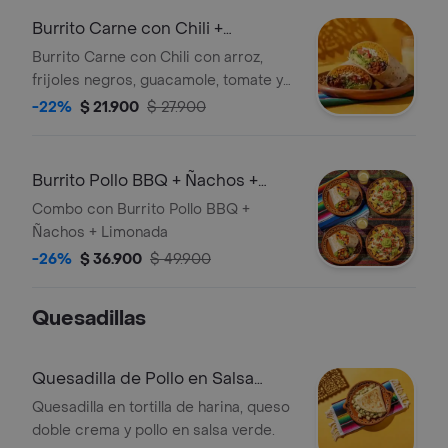
Burrito Carne con Chili +
Limonada
Burrito Carne con Chili con arroz,
frijoles negros, guacamole, tomate y
queso. Incluye limonada.
-22%
$ 21.900
$ 27.900
Burrito Pollo BBQ + Ñachos +
Limonada
Combo con Burrito Pollo BBQ +
Ñachos + Limonada
-26%
$ 36.900
$ 49.900
Quesadillas
Quesadilla de Pollo en Salsa
Verde
Quesadilla en tortilla de harina, queso
doble crema y pollo en salsa verde.