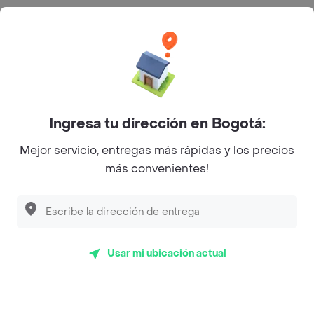
Categorías
Únete a Rappi
Sobre Rappi
Ingresa tu dirección en Bogotá:
Mejor servicio, entregas más rápidas y los precios
Facebook
Twitter
Instagram
más convenientes!
©
2026
Rappi Inc. All rights reserved.
Usar mi ubicación actual
Rappi S.A.S. --- NIT 900.843.898-9 --- Calle 63 # 16A-02
Bogotá D.C. --- notificacionesrappi@rappi.com