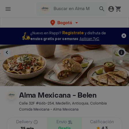
Bogotá
Regístrate
¿Nuevo en Rappi?
y disfruta de
envíos gratis por semanas
Aplican TyC
Alma Mexicana - Belen
Calle 32F #66b-254, Medellín, Antioquia, Colombia
Comida Mexicana - Alma Mexicana
Delivery
Envío
Calificación
Gratis
4.3
35 min