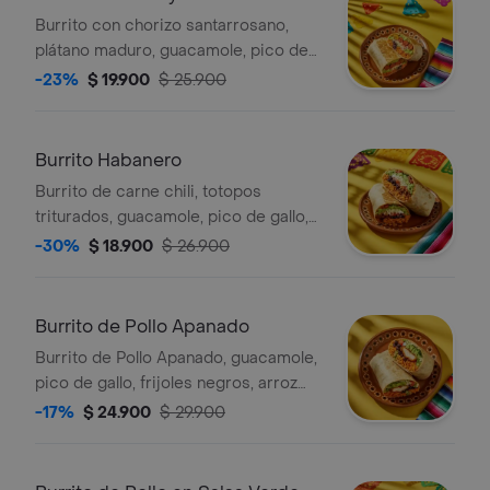
Burrito con chorizo santarrosano,
plátano maduro, guacamole, pico de
gallo, frijoles negros, arroz achiote,
-23%
$ 19.900
$ 25.900
queso y salsa verde.
Burrito Habanero
Burrito de carne chili, totopos
triturados, guacamole, pico de gallo,
frijoles negros, arroz achiote, queso y
-30%
$ 18.900
$ 26.900
salsa de habanero (picante alto).
Burrito de Pollo Apanado
Burrito de Pollo Apanado, guacamole,
pico de gallo, frijoles negros, arroz
achiote, lechuga y queso.
-17%
$ 24.900
$ 29.900