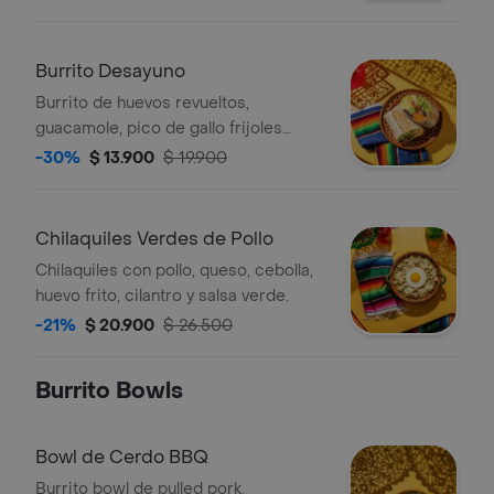
lechuga, queso y salsa verde.
Burrito Desayuno
Burrito de huevos revueltos,
guacamole, pico de gallo frijoles
negros, arroz achiote, lechuga, queso
-30%
$ 13.900
$ 19.900
y salsa verde
Chilaquiles Verdes de Pollo
Chilaquiles con pollo, queso, cebolla,
huevo frito, cilantro y salsa verde.
-21%
$ 20.900
$ 26.500
Burrito Bowls
Bowl de Cerdo BBQ
Burrito bowl de pulled pork,