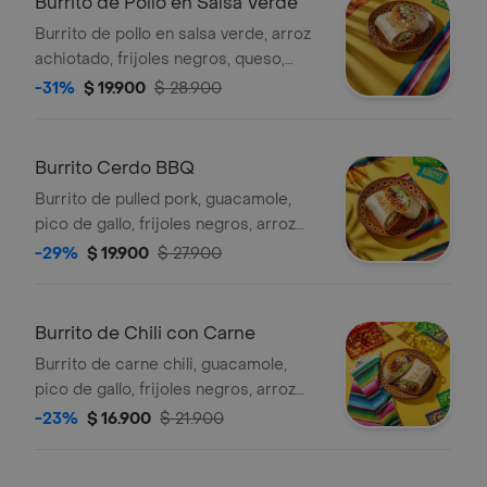
Burrito de Pollo en Salsa Verde
Burrito de pollo en salsa verde, arroz
achiotado, frijoles negros, queso,
guacamole, pico de gallo, lechuga y
-31%
$ 19.900
$ 28.900
salsa verde.
Burrito Cerdo BBQ
Burrito de pulled pork, guacamole,
pico de gallo, frijoles negros, arroz
achiote, lechuga y queso.
-29%
$ 19.900
$ 27.900
Burrito de Chili con Carne
Burrito de carne chili, guacamole,
pico de gallo, frijoles negros, arroz
achiote, lechuga, queso y salsa verde.
-23%
$ 16.900
$ 21.900