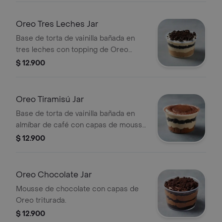
Oreo Tres Leches Jar
Base de torta de vainilla bañada en
tres leches con topping de Oreo
triturada.
$ 12.900
Oreo Tiramisú Jar
Base de torta de vainilla bañada en
almíbar de café con capas de mousse
de tiramisú y Oreo.
$ 12.900
Oreo Chocolate Jar
Mousse de chocolate con capas de
Oreo triturada.
$ 12.900