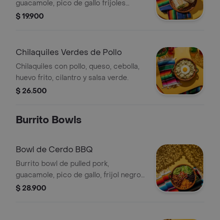
guacamole, pico de gallo frijoles
negros, arroz achiote, lechuga, queso
$ 19.900
y salsa verde
Chilaquiles Verdes de Pollo
Chilaquiles con pollo, queso, cebolla,
huevo frito, cilantro y salsa verde.
$ 26.500
Burrito Bowls
Bowl de Cerdo BBQ
Burrito bowl de pulled pork,
guacamole, pico de gallo, frijol negro,
arroz achiote y lechuga.
$ 28.900