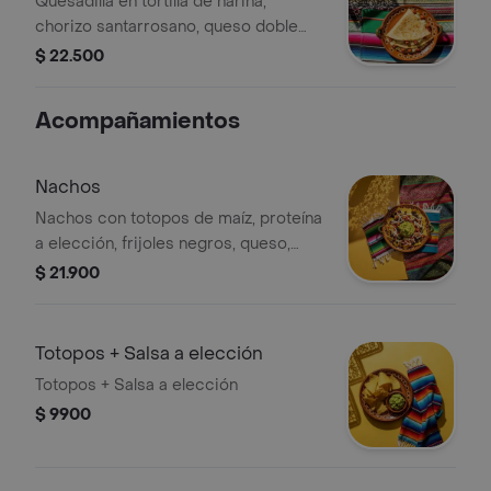
Quesadilla en tortilla de harina,
chorizo santarrosano, queso doble
crema y salsa verde.
$ 22.500
Acompañamientos
Nachos
Nachos con totopos de maíz, proteína
a elección, frijoles negros, queso,
guacamole y pico de gallo.
$ 21.900
Totopos + Salsa a elección
Totopos + Salsa a elección
$ 9900