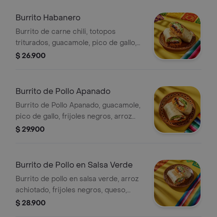
Burrito Habanero
Burrito de carne chili, totopos
triturados, guacamole, pico de gallo,
frijoles negros, arroz achiote, queso y
$ 26.900
salsa de habanero (picante alto).
Burrito de Pollo Apanado
Burrito de Pollo Apanado, guacamole,
pico de gallo, frijoles negros, arroz
achiote, lechuga y queso.
$ 29.900
Burrito de Pollo en Salsa Verde
Burrito de pollo en salsa verde, arroz
achiotado, frijoles negros, queso,
guacamole, pico de gallo, lechuga y
$ 28.900
salsa verde.