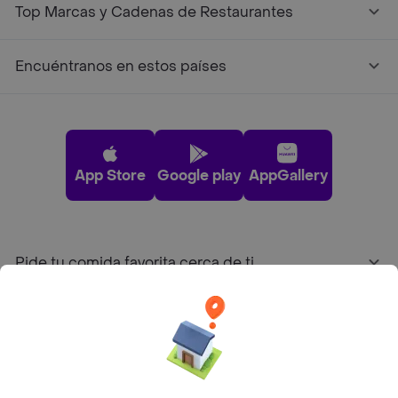
Top Marcas y Cadenas de Restaurantes
Encuéntranos en estos países
App Store
Google play
AppGallery
Pide tu comida favorita cerca de ti
Categorías
Únete a Rappi