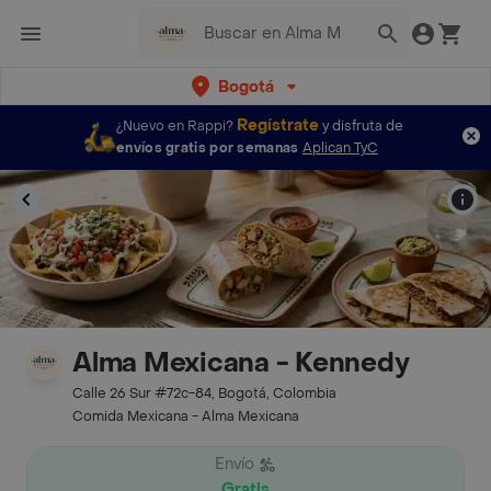
Bogotá
Regístrate
¿Nuevo en Rappi?
y disfruta de
envíos gratis por semanas
Aplican TyC
Alma Mexicana - Kennedy
Calle 26 Sur #72c-84, Bogotá, Colombia
Comida Mexicana - Alma Mexicana
Envío
Gratis