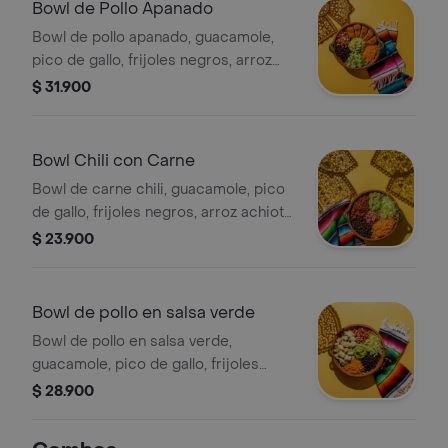
Bowl de Pollo Apanado
Bowl de pollo apanado, guacamole,
pico de gallo, frijoles negros, arroz
achiote y lechuga.
$ 31.900
Bowl Chili con Carne
Bowl de carne chili, guacamole, pico
de gallo, frijoles negros, arroz achiote,
lechuga y salsa verde.
$ 23.900
Bowl de pollo en salsa verde
Bowl de pollo en salsa verde,
guacamole, pico de gallo, frijoles
negros, arroz achiote y lechuga.
$ 28.900