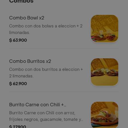
Combos
Combo Bowl x2
Combo con dos bolws a eleccion + 2
limonadas.
$ 63.900
Combo Burritos x2
Combo con dos burritos a eleccion +
2 limonadas.
$ 62.900
Burrito Carne con Chili +
Limonada
Burrito Carne con Chili con arroz,
frijoles negros, guacamole, tomate y
queso. Incluye limonada.
$ 27.900