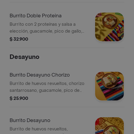
Burrito Doble Proteina
Burrito con 2 proteínas y salsa a
elección, guacamole, pico de gallo,
frijoles negros, arroz achiote, lechuga
$ 32.900
y queso.
Desayuno
Burrito Desayuno Chorizo
Burrito de huevos revueltos, chorizo
santarrosano, guacamole, pico de
gallo frijoles negros, arroz achiote,
$ 25.900
lechuga, queso y salsa verde.
Burrito Desayuno
Burrito de huevos revueltos,