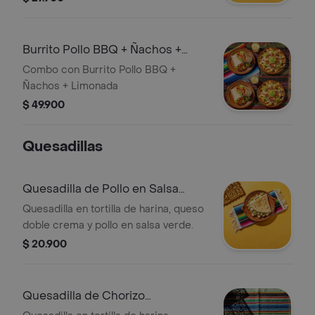
Burrito Pollo BBQ + Ñachos +
Limonada
Combo con Burrito Pollo BBQ +
Ñachos + Limonada
$ 49.900
Quesadillas
Quesadilla de Pollo en Salsa
Verde
Quesadilla en tortilla de harina, queso
doble crema y pollo en salsa verde.
$ 20.900
Quesadilla de Chorizo
Santarrossano