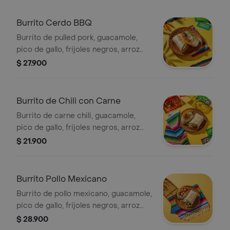
Burrito Cerdo BBQ
Burrito de pulled pork, guacamole,
pico de gallo, frijoles negros, arroz
achiote, lechuga y queso.
$ 27.900
Burrito de Chili con Carne
Burrito de carne chili, guacamole,
pico de gallo, frijoles negros, arroz
achiote, lechuga, queso y salsa verde.
$ 21.900
Burrito Pollo Mexicano
Burrito de pollo mexicano, guacamole,
pico de gallo, frijoles negros, arroz
achiote, lechuga y queso.
$ 28.900