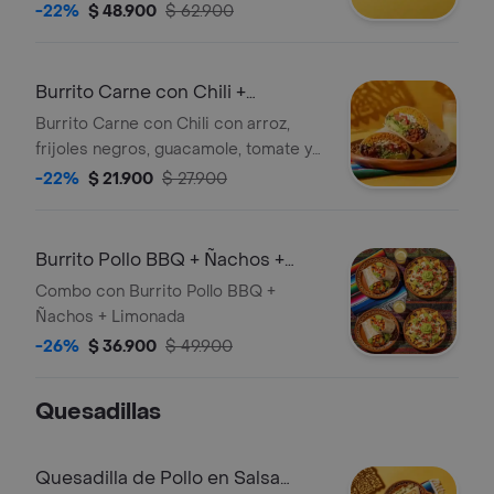
-22%
$ 48.900
$ 62.900
Burrito Carne con Chili +
Limonada
Burrito Carne con Chili con arroz,
frijoles negros, guacamole, tomate y
queso. Incluye limonada.
-22%
$ 21.900
$ 27.900
Burrito Pollo BBQ + Ñachos +
Limonada
Combo con Burrito Pollo BBQ +
Ñachos + Limonada
-26%
$ 36.900
$ 49.900
Quesadillas
Quesadilla de Pollo en Salsa