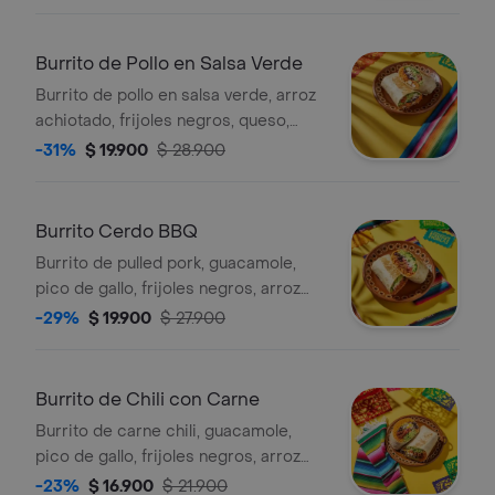
Burrito de Pollo en Salsa Verde
Burrito de pollo en salsa verde, arroz
achiotado, frijoles negros, queso,
guacamole, pico de gallo, lechuga y
-31%
$ 19.900
$ 28.900
salsa verde.
Burrito Cerdo BBQ
Burrito de pulled pork, guacamole,
pico de gallo, frijoles negros, arroz
achiote, lechuga y queso.
-29%
$ 19.900
$ 27.900
Burrito de Chili con Carne
Burrito de carne chili, guacamole,
pico de gallo, frijoles negros, arroz
achiote, lechuga, queso y salsa verde.
-23%
$ 16.900
$ 21.900