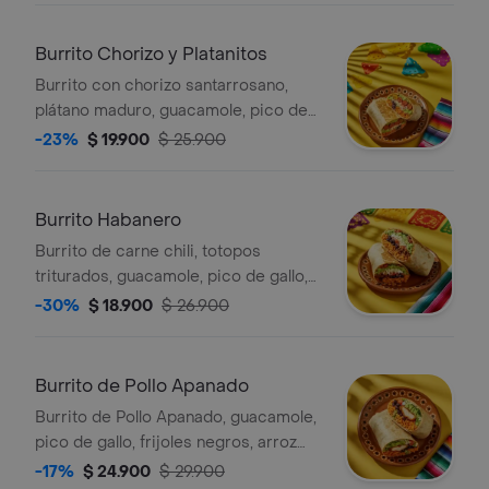
Burrito Chorizo y Platanitos
Burrito con chorizo santarrosano,
plátano maduro, guacamole, pico de
gallo, frijoles negros, arroz achiote,
-23%
$ 19.900
$ 25.900
queso y salsa verde.
Burrito Habanero
Burrito de carne chili, totopos
triturados, guacamole, pico de gallo,
frijoles negros, arroz achiote, queso y
-30%
$ 18.900
$ 26.900
salsa de habanero (picante alto).
Burrito de Pollo Apanado
Burrito de Pollo Apanado, guacamole,
pico de gallo, frijoles negros, arroz
achiote, lechuga y queso.
-17%
$ 24.900
$ 29.900