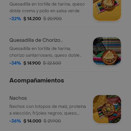
Verde
Quesadilla en tortilla de harina, queso
doble crema y pollo en salsa verde.
-32%
$ 14.200
$ 20.900
Quesadilla de Chorizo
Santarrossano
Quesadilla en tortilla de harina,
chorizo santarrosano, queso doble
crema y salsa verde.
-34%
$ 14.900
$ 22.500
Acompañamientos
Nachos
Nachos con totopos de maíz, proteína
a elección, frijoles negros, queso,
guacamole y pico de gallo.
-36%
$ 14.000
$ 21.900