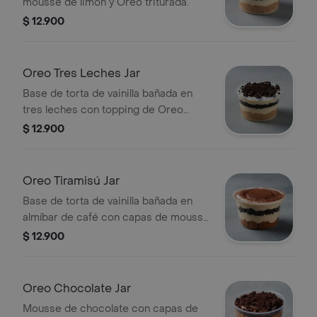
mousse de limón y Oreo triturada.
$ 12.900
Oreo Tres Leches Jar
Base de torta de vainilla bañada en
tres leches con topping de Oreo
triturada.
$ 12.900
Oreo Tiramisú Jar
Base de torta de vainilla bañada en
almíbar de café con capas de mousse
de tiramisú y Oreo.
$ 12.900
Oreo Chocolate Jar
Mousse de chocolate con capas de