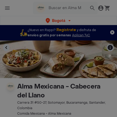
Bogotá
Regístrate
¿Nuevo en Rappi?
y disfruta de
envíos gratis por semanas
Aplican TyC
Alma Mexicana - Cabecera
del Llano
Carrera 31 #50-27, Sotomayor, Bucaramanga, Santander,
Colombia
Comida Mexicana - Alma Mexicana