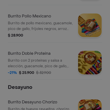
Burrito Pollo Mexicano
Burrito de pollo mexicano, guacamole,
pico de gallo, frijoles negros, arroz
achiote, lechuga y queso.
$ 28.900
Burrito Doble Proteina
Burrito con 2 proteínas y salsa a
elección, guacamole, pico de gallo,
frijoles negros, arroz achiote, lechuga
-21%
$ 25.900
$ 32.900
y queso.
Desayuno
Burrito Desayuno Chorizo
Burrito de huevos revueltos, chorizo