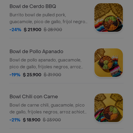
Bowl de Cerdo BBQ
Burrito bowl de pulled pork,
guacamole, pico de gallo, frijol negro,
arroz achiote y lechuga.
-24%
$ 21.900
$ 28.900
Bowl de Pollo Apanado
Bowl de pollo apanado, guacamole,
pico de gallo, frijoles negros, arroz
achiote y lechuga.
-19%
$ 25.900
$ 31.900
Bowl Chili con Carne
Bowl de carne chili, guacamole, pico
de gallo, frijoles negros, arroz achiote,
lechuga y salsa verde.
-21%
$ 18.900
$ 23.900