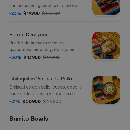
santarrosano, guacamole, pico de
gallo frijoles negros, arroz achiote,
-23%
$ 19.900
$ 25.900
lechuga, queso y salsa verde.
Burrito Desayuno
Burrito de huevos revueltos,
guacamole, pico de gallo frijoles
negros, arroz achiote, lechuga, queso
-30%
$ 13.900
$ 19.900
y salsa verde
Chilaquiles Verdes de Pollo
Chilaquiles con pollo, queso, cebolla,
huevo frito, cilantro y salsa verde.
-21%
$ 20.900
$ 26.500
Burrito Bowls