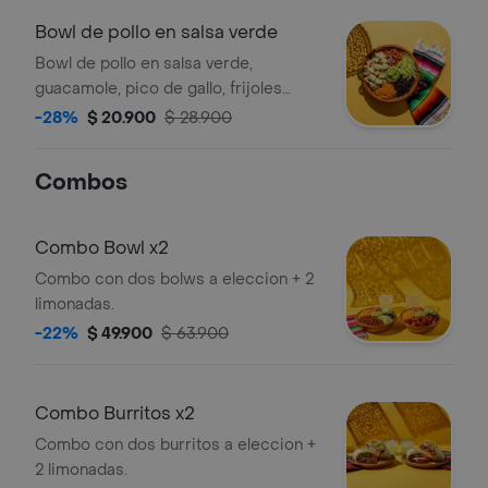
Bowl de pollo en salsa verde
Bowl de pollo en salsa verde,
guacamole, pico de gallo, frijoles
negros, arroz achiote y lechuga.
-28%
$ 20.900
$ 28.900
Combos
Combo Bowl x2
Combo con dos bolws a eleccion + 2
limonadas.
-22%
$ 49.900
$ 63.900
Combo Burritos x2
Combo con dos burritos a eleccion +
2 limonadas.