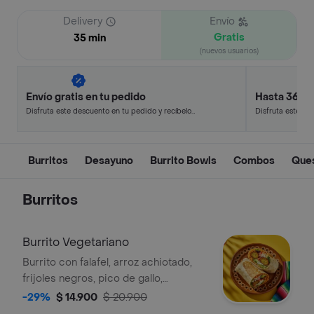
Delivery
Envío
Gratis
35 min
(nuevos usuarios)
Envío gratis en tu pedido
Hasta 36% 
Disfruta este descuento en tu pedido y recíbelo
Disfruta este de
en minutos.
en minutos.
Burritos
Desayuno
Burrito Bowls
Combos
Ques
Burritos
Burrito Vegetariano
Burrito con falafel, arroz achiotado,
frijoles negros, pico de gallo,
guacamole, queso, lechuga, totopos
-29%
$ 14.900
$ 20.900
triturados y salsa verde.