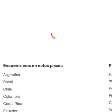
Encuéntranos en estos países
P
Argentina
H
m
Brasil
P
Chile
P
Colombia
C
Costa Rica
S
Ecuador