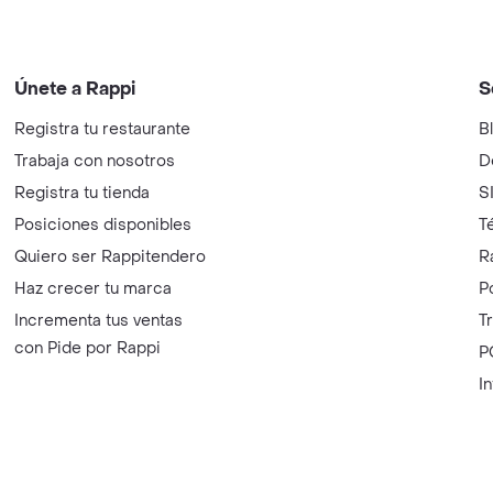
Únete a Rappi
S
Registra tu restaurante
B
Trabaja con nosotros
D
Registra tu tienda
S
Posiciones disponibles
T
Quiero ser Rappitendero
R
Haz crecer tu marca
P
Incrementa tus ventas
T
con Pide por Rappi
P
I