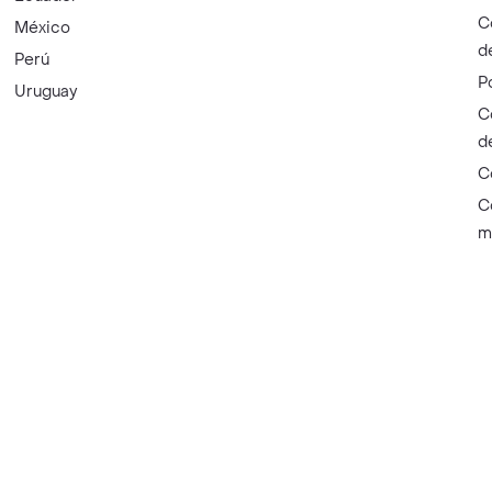
C
México
d
Perú
P
Uruguay
C
d
C
C
m