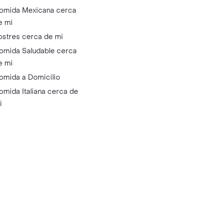
omida Mexicana cerca
e mi
ostres cerca de mi
omida Saludable cerca
e mi
omida a Domicilio
omida Italiana cerca de
i