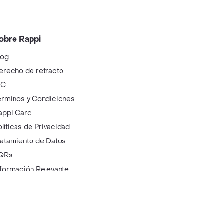
obre Rappi
log
erecho de retracto
IC
érminos y Condiciones
appi Card
olíticas de Privacidad
ratamiento de Datos
QRs
nformación Relevante