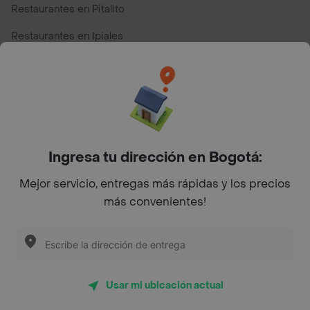
Restaurantes en Pitalito
Restaurantes en Ipiales
Restaurantes en San Andres
Restaurantes cerca de mi para pedir Comida a Domicilio -
Top Marcas y Cadenas de Restaurantes
Ingresa tu dirección en Bogotá:
Encuéntranos en estos países
Mejor servicio, entregas más rápidas y los precios
más convenientes!
App Store
Google play
AppGallery
Usar mi ubicación actual