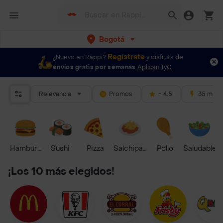
Bogotá
Regístrate
¿Nuevo en Rappi?
y disfruta de
envíos gratis por semanas
Aplican TyC
Relevancia
Promos
+ 4.5
35 mins
Hamburguesa
Sushi
Pizza
Salchipapas
Pollo
Saludable
¡Los 10 más elegidos!