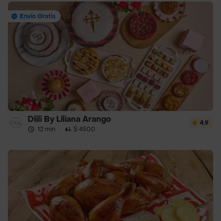
Envío Gratis
Dlili By Liliana Arango
4.9
12 min
·
$ 4500