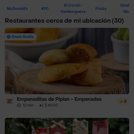
El Corral -
Sandwi
McDonald's
KFC
Frisby
Hamburguesa
Qban
Restaurantes cerca de mi ubicación
(30)
Envío Gratis
Empanaditas de Pipian - Empanadas
5
12 min
·
$ 4000