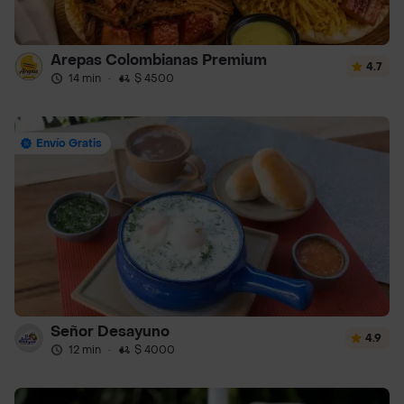
Arepas Colombianas Premium
4.7
14 min
·
$ 4500
Envío Gratis
Señor Desayuno
4.9
12 min
·
$ 4000