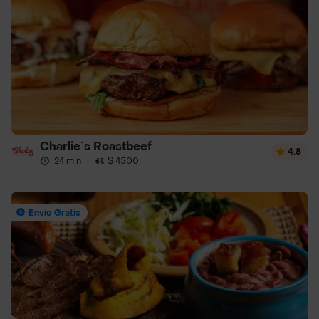
Charlie´s Roastbeef
4.8
24 min
·
$ 4500
Envío Gratis