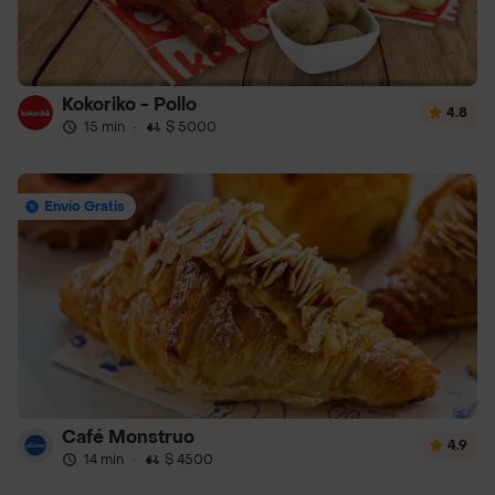
Kokoriko - Pollo
4.8
15 min
·
$ 5000
Envío Gratis
Café Monstruo
4.9
14 min
·
$ 4500