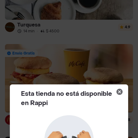
Turquesa
4.9
14 min
·
$ 4500
Envío Gratis
Esta tienda no está disponible
en Rappi
McDonald's
4.8
14 min
·
$ 3000