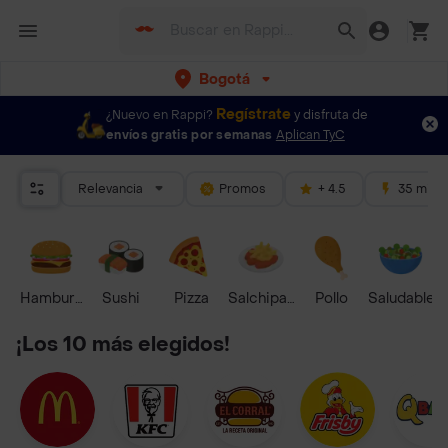
Bogotá
Regístrate
¿Nuevo en Rappi?
y disfruta de
envíos gratis por semanas
Aplican TyC
Relevancia
Promos
+ 4.5
35 mins
Hamburguesa
Sushi
Pizza
Salchipapas
Pollo
Saludable
¡Los 10 más elegidos!