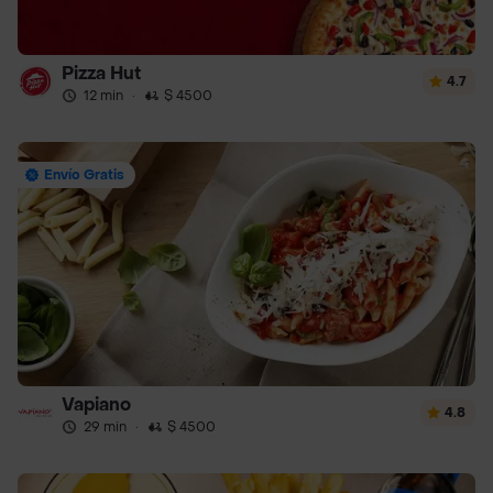
Pizza Hut
4.7
12 min
·
$ 4500
Envío Gratis
Vapiano
4.8
29 min
·
$ 4500