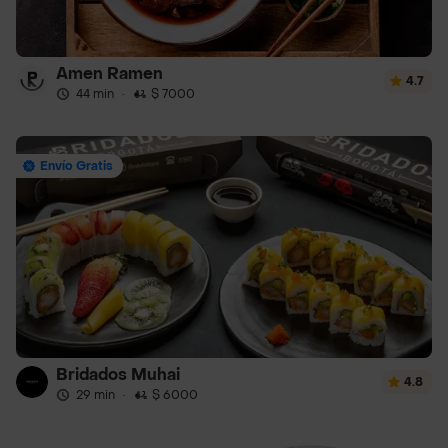
Amen Ramen
4.7
44 min
·
$ 7000
Envío Gratis
Bridados Muhai
4.8
29 min
·
$ 6000