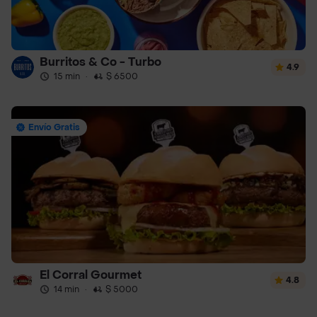
Burritos & Co - Turbo
4.9
15 min
·
$ 6500
Envío Gratis
El Corral Gourmet
4.8
14 min
·
$ 5000