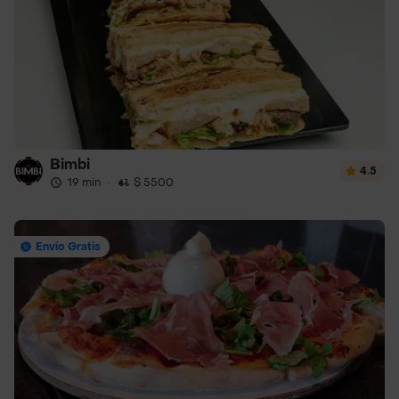
Bimbi
4.5
19 min
·
$ 5500
Envío Gratis