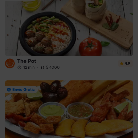
The Pot
4.9
12 min
·
$ 4000
Envío Gratis