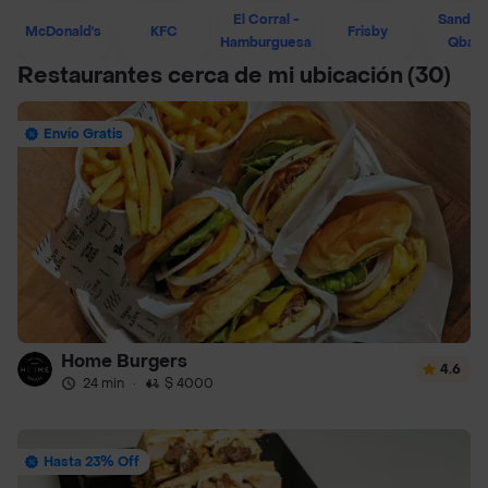
El Corral -
Sandwi
McDonald's
KFC
Frisby
Hamburguesa
Qban
Restaurantes cerca de mi ubicación
(30)
Envío Gratis
Home Burgers
4.6
24 min
·
$ 4000
Hasta 23% Off