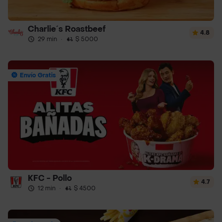
Charlie´s Roastbeef
4.8
29 min
·
$ 5000
Envío Gratis
KFC - Pollo
4.7
12 min
·
$ 4500