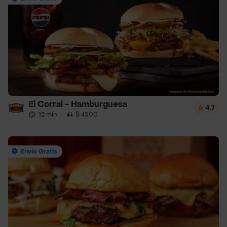
El Corral - Hamburguesa
4.7
12 min
·
$ 4500
Envío Gratis