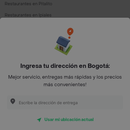
Restaurantes en Pitalito
Restaurantes en Ipiales
Restaurantes en San Andres
Restaurantes cerca de mi para pedir Comida a Domicilio -
Top Marcas y Cadenas de Restaurantes
Ingresa tu dirección en Bogotá:
Encuéntranos en estos países
Mejor servicio, entregas más rápidas y los precios
más convenientes!
App Store
Google play
AppGallery
Usar mi ubicación actual