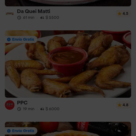
Da Quei Matti
4.5
61 min
·
$ 5500
Envío Gratis
PPC
4.8
19 min
·
$ 6000
Envío Gratis