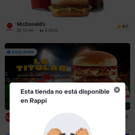
McDonald's
4.7
12 min
·
$ 3500
Envío Gratis
Esta tienda no está disponible
en Rappi
Presto
4.7
14 min
·
$ 6000