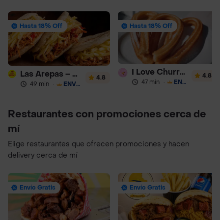
Hasta 18% Off
Hasta 18% Off
I Love Churros 95
Las Arepas – Arepas Rellenas
4.8
4.8
47 min
·
ENVÍO GRATIS
49 min
·
ENVÍO GRATIS
Restaurantes con promociones cerca de
mí
Elige restaurantes que ofrecen promociones y hacen
delivery cerca de mí
Envío Gratis
Envío Gratis