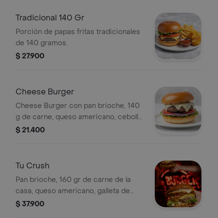
Tradicional 140 Gr
Porción de papas fritas tradicionales
de 140 gramos.
$ 27.900
Cheese Burger
Cheese Burger con pan brioche, 140
g de carne, queso americano, cebolla,
tomate y lechuga.
$ 21.400
Tu Crush
Pan brioche, 160 gr de carne de la
casa, queso americano, galleta de
queso parmesano, jamón ahumado,
$ 37.900
tomates cherry, cebolla caramelizada,