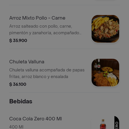
Arroz Mixto Pollo - Carne
Arroz salteado con pollo, carne,
pimentón y zanahoria, acompañado
de papas fritas.
$ 35.900
Chuleta Valluna
Chuleta valluna acompañada de papas
fritas, arroz blanco y ensalada
$ 36.100
Bebidas
Coca Cola Zero 400 Ml
400 Ml