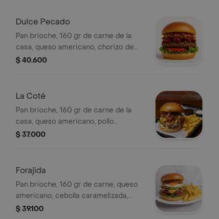
queso doble crema, lechuga. incluye
papas fritas.
Dulce Pecado
Pan brioche, 160 gr de carne de la
casa, queso americano, chorizo de
ternera en reducción de panela,
$ 40.600
cebolla crispy, lechuga y tomate.
incluye papas fritas
La Coté
Pan brioche, 160 gr de carne de la
casa, queso americano, pollo
desmechado en un picadillo de
$ 37.000
cebolla y tomate, tocineta, tomate y
lechuga. incluye papas fritas.
Forajida
Pan brioche, 160 gr de carne, queso
americano, cebolla caramelizada,
aguacate, huevo frito, tocineta,
$ 39.100
tomate y lechuga. incluye papas fritas.