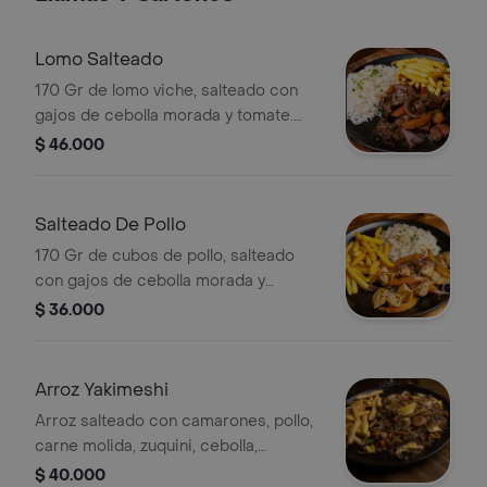
Lomo Salteado
170 Gr de lomo viche, salteado con
gajos de cebolla morada y tomate.
acompañado de arroz blanco y papas
$ 46.000
fritas.
Salteado De Pollo
170 Gr de cubos de pollo, salteado
con gajos de cebolla morada y
tomate. acompañado de arroz blanco
$ 36.000
y papas fritas.
Arroz Yakimeshi
Arroz salteado con camarones, pollo,
carne molida, zuquini, cebolla,
zanahoria y tortilla de huevo.
$ 40.000