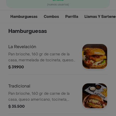
(nuevos usuarios)
Hamburguesas
Combos
Parrilla
Llamas Y Sartene
Hamburguesas
La Revelación
Pan brioche, 160 gr de carne de la
casa, mermelada de tocineta, queso
americano, queso apanado, lechuga y
$ 39.900
tomate. incluye papas fritas.
Tradicional
Pan brioche, 160 gr de carne de la
casa, queso americano, tocineta,
cebolla caramelizada, tomate y
$ 35.500
lechuga. incluye papas fritas.