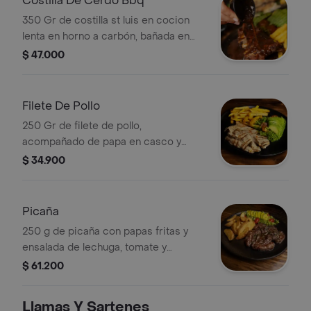
Costilla De Cerdo Bbq
350 Gr de costilla st luis en cocion
lenta en horno a carbón, bañada en
salsa bbq y acompañada de papa en
$ 47.000
casco y ensalada
Filete De Pollo
250 Gr de filete de pollo,
acompañado de papa en casco y
ensalada
$ 34.900
Picaña
250 g de picaña con papas fritas y
ensalada de lechuga, tomate y
aguacate.
$ 61.200
Llamas Y Sartenes