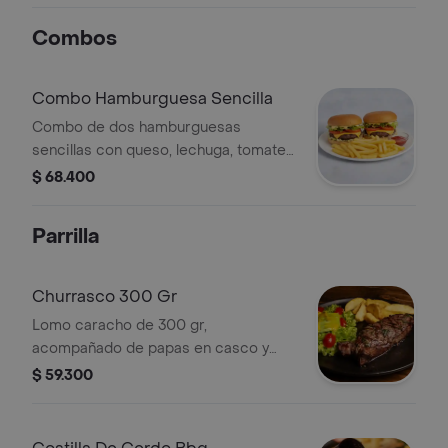
Combos
Combo Hamburguesa Sencilla
Combo de dos hamburguesas
sencillas con queso, lechuga, tomate
y papas fritas.
$ 68.400
Parrilla
Churrasco 300 Gr
Lomo caracho de 300 gr,
acompañado de papas en casco y
ensalada
$ 59.300