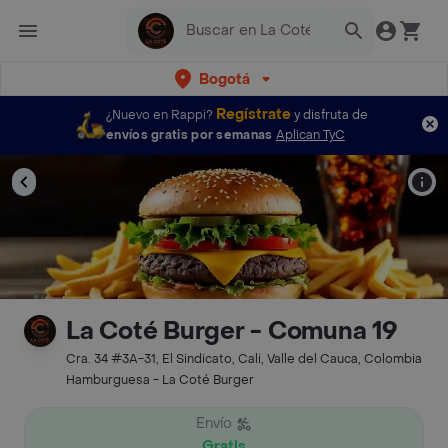
Bogotá
Regístrate
¿Nuevo en Rappi?
y disfruta de
envíos gratis por semanas
Aplican TyC
La Coté Burger - Comuna 19
Cra. 34 #3A-31, El Sindicato, Cali, Valle del Cauca, Colombia
Hamburguesa - La Coté Burger
Envío
Gratis