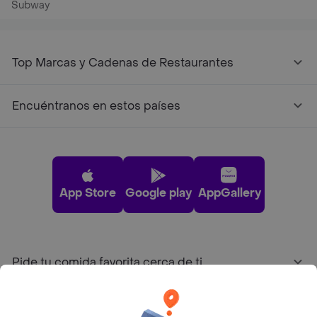
Subway
Top Marcas y Cadenas de Restaurantes
Encuéntranos en estos países
App Store
Google play
AppGallery
Pide tu comida favorita cerca de ti
Categorías