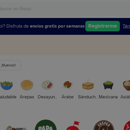
Registrarme
pi?
Disfruta de
envíos gratis por semanas
Tér
¡Nuevos!
aludable
Arepas
Desayunos
Árabe
Sánduches
Mexicana
Asiá