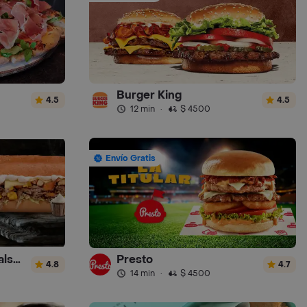
Burger King
4.5
4.5
12 min
·
$ 4500
Envío Gratis
Sandwich Gourmet Salsa de Ajo
Presto
4.8
4.7
14 min
·
$ 4500