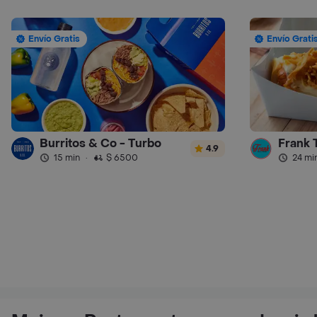
Envío Gratis
Envío Grati
Burritos & Co - Turbo
Frank 
4.9
15 min
·
$ 6500
24 mi