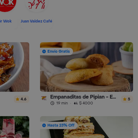
Sr Wok
Juan Valdez Café
Envío Gratis
Empanaditas de Pipian - Empanadas
4.6
5
19 min
·
$ 4000
Hasta 23% Off