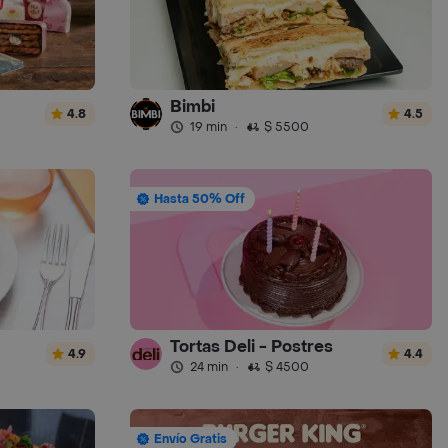
Bimbi
4.8
4.5
19 min
·
$ 5500
Hasta 50% Off
Tortas Deli - Postres
4.9
4.4
24 min
·
$ 4500
Envío Gratis