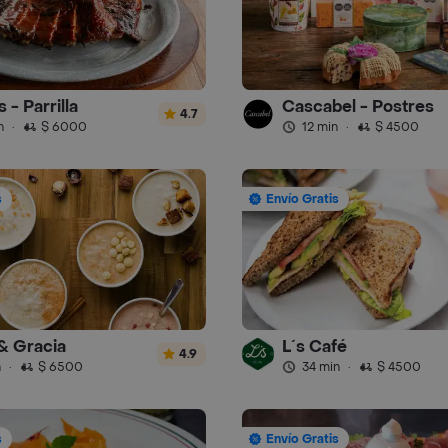
 - Parrilla
Cascabel - Postres
4.7
n
·
$ 6000
12 min
·
$ 4500
s
Envío Gratis
& Gracia
L´s Café
4.9
n
·
$ 6500
34 min
·
$ 4500
s
Envío Gratis