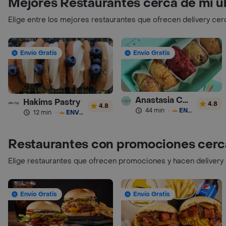
Mejores Restaurantes cerca de mi u
Elige entre los mejores restaurantes que ofrecen delivery cer
Envío Gratis
Envío Gratis
Anastasia Cookies
Hakims Pastry
4.8
4.8
44 min
·
ENVÍO GRATIS
12 min
·
ENVÍO GRATIS
Restaurantes con promociones cerc
Elige restaurantes que ofrecen promociones y hacen delivery
Envío Gratis
Envío Gratis