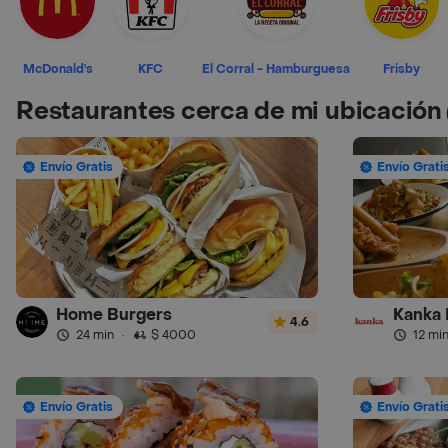
McDonald's
KFC
El Corral - Hamburguesa
Frisby
Restaurantes cerca de mi ubicación
Envío Gratis
Envío Grati
Home Burgers
Kanka 
4.6
24 min
·
$ 4000
12 mi
Envío Gratis
Envío Grati