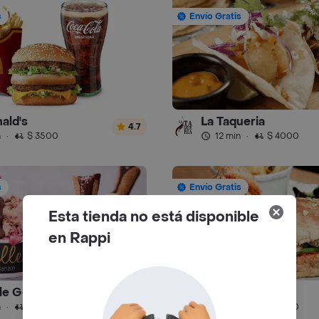
s
Envío Gratis
ald's
La Taqueria
4.7
n
·
$ 3500
12 min
·
$ 4000
s
Envío Gratis
Esta tienda no está disponible
en Rappi
le Gelato
La Cesta
4.8
n
·
$ 4500
19 min
·
$ 4500