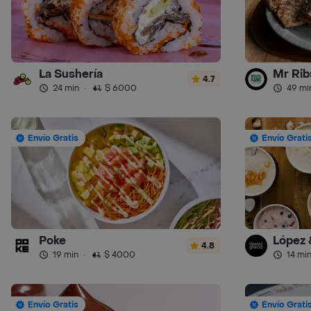
La Sushería
Mr Ribs
4.7
24 min
·
$ 6000
49 mi
Envío Gratis
Envío Grati
Poke
López 
4.8
19 min
·
$ 4000
14 mi
Envío Gratis
Envío Grati