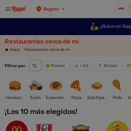
Bogotá
¿Nuevo en Rap
Restaurantes cerca de mí
Restaurantes cerca de mí
Rappi
Filtrar por:
Promos
+ 4.5
35 mins
Hamburguesa
Sushi
Experiencias Foodies
Pizza
Salchipapas
Pollo
S
¡Los 10 más elegidos!