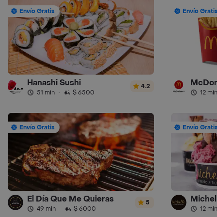
Envío Gratis
Envío Grati
Hanashi Sushi
McDon
4.2
51 min
·
$ 6500
12 mi
Envío Gratis
Envío Grati
El Día Que Me Quieras
Michel
5
49 min
·
$ 6000
12 mi