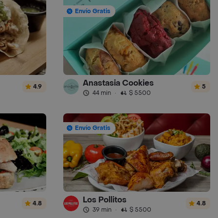
Envío Gratis
Anastasia Cookies
4.9
5
44 min
·
$ 5500
Envío Gratis
Los Pollitos
4.8
4.8
39 min
·
$ 5500