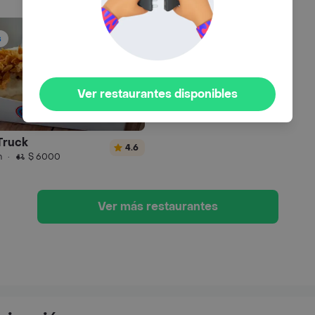
s
Ver restaurantes disponibles
Truck
4.6
n
·
$ 6000
Ver más restaurantes