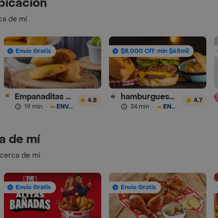
bicación
ca de mí
Envío Gratis
$8,000 Off: mín $65mil
Empanaditas de Pipian - Empanadas
hamburguesas Rustica (RDC)
4.8
4.7
19 min
·
ENVÍO GRATIS
34 min
·
ENVÍO GRATIS
a de mí
 cerca de mí
Envío Gratis
Envío Gratis