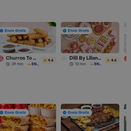
Envío Gratis
Envío Gratis
Churros To Go
Dlili By Liliana Arango
4.6
4.6
29 min
·
ENVÍO GRATIS
12 min
·
ENVÍO GRATIS
Envío Gratis
Envío Gratis