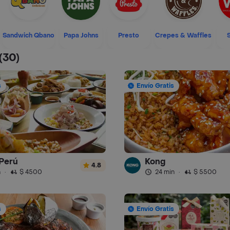
Sandwich Qbano
Papa Johns
Presto
Crepes & Waffles
(30)
s
Envío Gratis
Perú
Kong
4.8
n
·
$ 4500
24 min
·
$ 5500
s
Envío Gratis