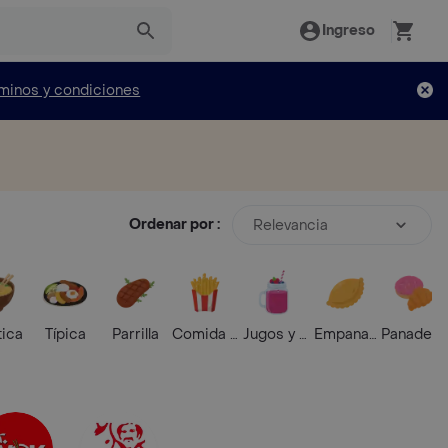
Ingreso
minos y condiciones
Ordenar por :
Relevancia
tica
Típica
Parrilla
Comida Rápida
Jugos y Batidos
Empanadas
Panaderí