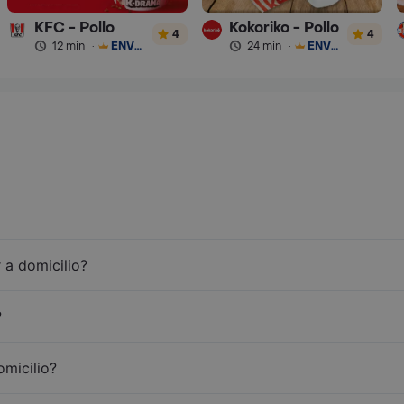
KFC - Pollo
Kokoriko - Pollo
4
4
12 min
·
ENVÍO GRATIS
24 min
·
ENVÍO GRATIS
 a domicilio?
?
omicilio?