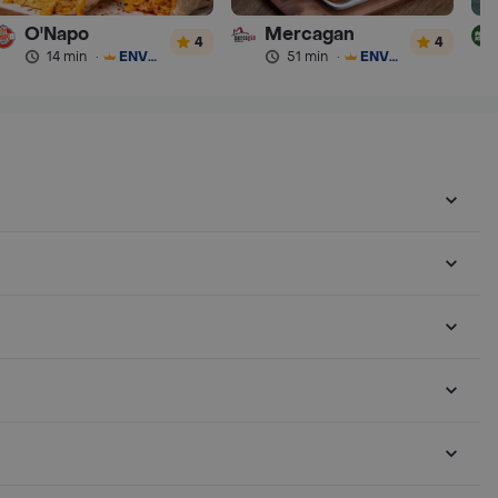
O'Napo
Mercagan
4
4
14 min
·
ENVÍO GRATIS
51 min
·
ENVÍO GRATIS