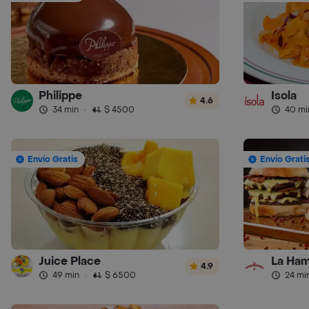
Philippe
Isola
4.6
34 min
·
$ 4500
40 mi
Envío Gratis
Envío Grati
Juice Place
La Ham
4.9
49 min
·
$ 6500
24 mi