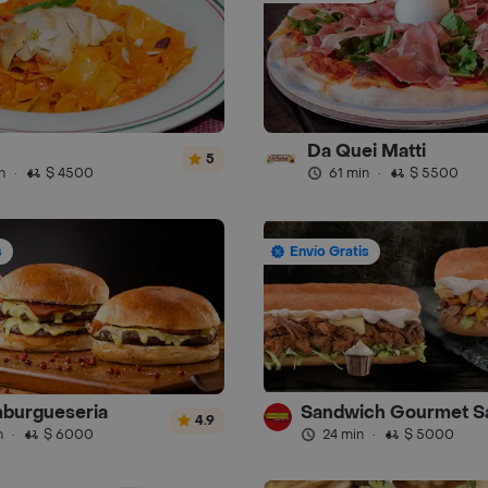
Da Quei Matti
5
n
·
$ 4500
61 min
·
$ 5500
s
Envío Gratis
burgueseria
4.9
n
·
$ 6000
24 min
·
$ 5000