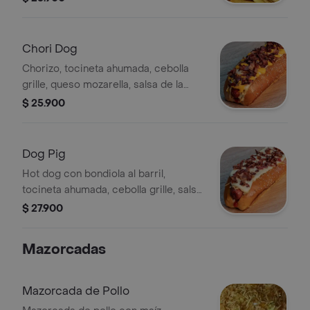
francesa y bebida a disponibilidad
Chori Dog
Chorizo, tocineta ahumada, cebolla
grille, queso mozarella, salsa de la
casa. papas ala francesa y bebida a
$ 25.900
disponibilidad
Dog Pig
Hot dog con bondiola al barril,
tocineta ahumada, cebolla grille, salsa
de la casa y papa a la francesa.
$ 27.900
Incluye bebida según disponibilidad.
Mazorcadas
Mazorcada de Pollo