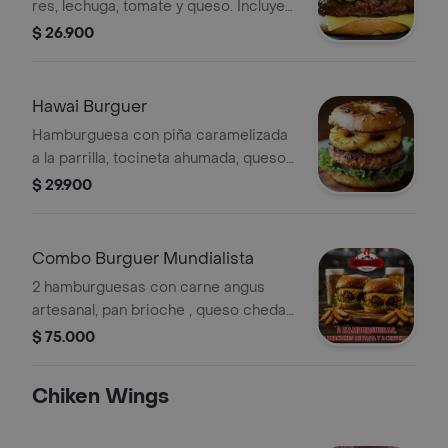
res, lechuga, tomate y queso. Incluye
papas a la francesa y bebida.
$ 26.900
Hawai Burguer
Hamburguesa con piña caramelizada
a la parrilla, tocineta ahumada, queso
mazarella, salsa de la casa. papa a la
$ 29.900
francesa y bebida.
Combo Burguer Mundialista
2 hamburguesas con carne angus
artesanal, pan brioche , queso chedar,
cebolla grille, tomate y lechuga. 2
$ 75.000
porciones de cascos de papa
artesanal 2 cervezas Heineken.
Chiken Wings