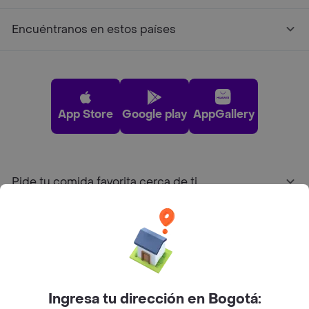
Encuéntranos en estos países
App Store
Google play
AppGallery
Pide tu comida favorita cerca de ti
Categorías
Únete a Rappi
Ingresa tu dirección en Bogotá:
Sobre Rappi