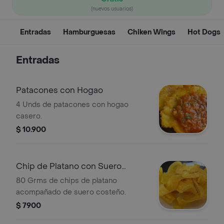
(nuevos usuarios)
Entradas
Hamburguesas
Chiken Wings
Hot Dogs
Entradas
Patacones con Hogao
4 Unds de patacones con hogao
casero.
$ 10.900
Chip de Platano con Suero
Costeño
80 Grms de chips de platano
acompañado de suero costeño.
$ 7900