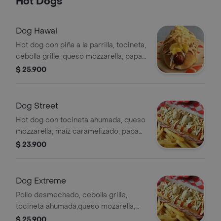
Hot Dogs
Dog Hawai
Hot dog con piña a la parrilla, tocineta,
cebolla grille, queso mozzarella, papa
perro y salsa especial. Incluye papas
$ 25.900
a la francesa y bebida según
disponibilidad.
Dog Street
Hot dog con tocineta ahumada, queso
mozzarella, maíz caramelizado, papa
triturada y salsa de la casa. Incluye
$ 23.900
papas a la francesa y bebida según
disponibilidad.
Dog Extreme
Pollo desmechado, cebolla grille,
tocineta ahumada,queso mozarella,
papa perro, salsa de la casa. papa a la
$ 25.900