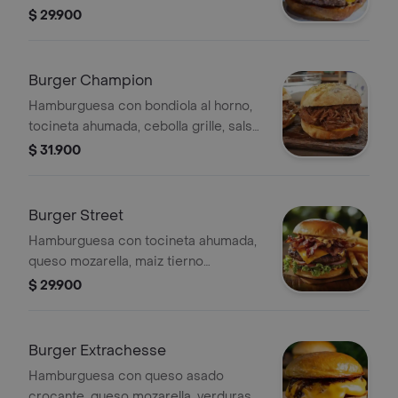
guacamole y queso mozzarella.
$ 29.900
Incluye papa francesa y bebida.
Burger Champion
Hamburguesa con bondiola al horno,
tocineta ahumada, cebolla grille, salsa
de la casa. papa a la francesa y
$ 31.900
bebida.
Burger Street
Hamburguesa con tocineta ahumada,
queso mozarella, maiz tierno
caramelizado, papa perro y salsa de la
$ 29.900
casa. papas a la francesa y bebida.
Burger Extrachesse
Hamburguesa con queso asado
crocante, queso mozarella, verduras