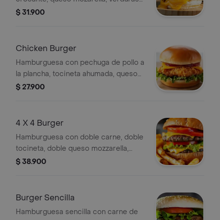
frescas y mayonesa de la casa. papa
$ 31.900
francesa y bebida
Chicken Burger
Hamburguesa con pechuga de pollo a
la plancha, tocineta ahumada, queso
mozarella, cebolla grille, miel mostaza
$ 27.900
y vegetales frescos. papa francesas y
bebida.
4 X 4 Burger
Hamburguesa con doble carne, doble
tocineta, doble queso mozzarella,
verduras frescas y salsa de la casa.
$ 38.900
Incluye papas francesas y bebida.
Burger Sencilla
Hamburguesa sencilla con carne de