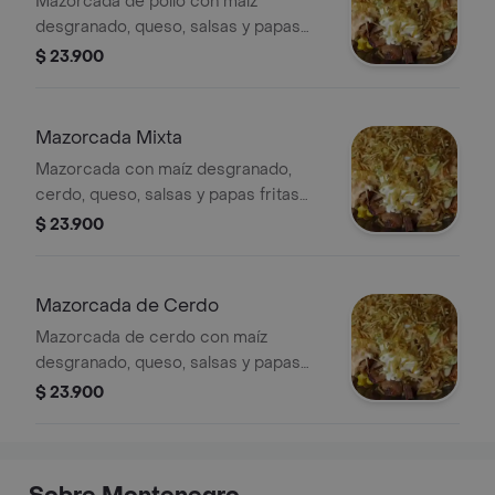
Mazorcada de pollo con maíz
desgranado, queso, salsas y papas
fritas trituradas.
$ 23.900
Mazorcada Mixta
Mazorcada con maíz desgranado,
cerdo, queso, salsas y papas fritas
trituradas.
$ 23.900
Mazorcada de Cerdo
Mazorcada de cerdo con maíz
desgranado, queso, salsas y papas
fritas trituradas.
$ 23.900