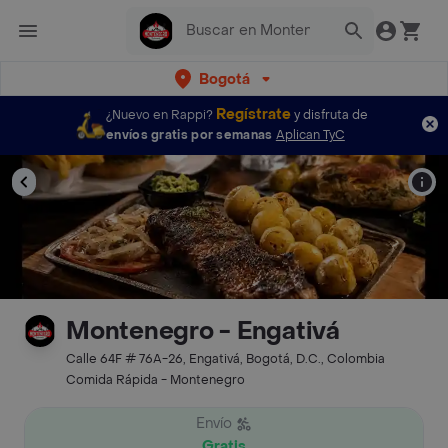
Bogotá
Regístrate
¿Nuevo en Rappi?
y disfruta de
envíos gratis por semanas
Aplican TyC
Montenegro - Engativá
Calle 64F # 76A-26, Engativá, Bogotá, D.C., Colombia
Comida Rápida - Montenegro
Envío
Gratis