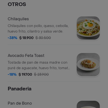
OTROS
Chilaquiles
Chilaquiles con pollo, queso, cebolla,
huevo frito, cilantro y salsa verde.
-38%
$ 18.900
$ 30.500
Avocado Feta Toast
Tostada de pan de masa madre con
puré de aguacate, huevo frito, tomate
en cubos, quinoa crocante y queso
-18%
$ 19.700
$ 23.900
feta.
Panaderia
Pan de Bono