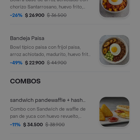
chorizo Santarrosano, huevo frito,
fríjol paisa, papa, madurito, y salsa
-26%
$ 26.900
$ 36.500
criolla de la casa.
Bandeja Paisa
Bowl típico paisa con fríjol paisa,
arroz achiotado, madurito, huevo frito
y carne molida.
-49%
$ 22.900
$ 44.900
COMBOS
sandwich pandewaffle + hash
brown
Combo con Sandwich de waffle de
pan de yuca con huevo revuelto,
queso cheddar, tocineta crocante y
-11%
$ 34.500
$ 38.900
maple syrup acompañado de hash
brown.