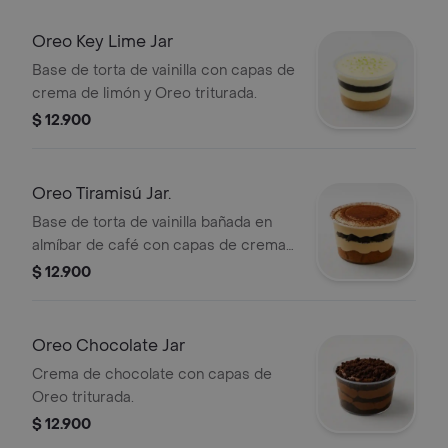
Oreo Key Lime Jar
Base de torta de vainilla con capas de
crema de limón y Oreo triturada.
$ 12.900
Oreo Tiramisú Jar.
Base de torta de vainilla bañada en
almíbar de café con capas de crema
y Oreo triturada.
$ 12.900
Oreo Chocolate Jar
Crema de chocolate con capas de
Oreo triturada.
$ 12.900