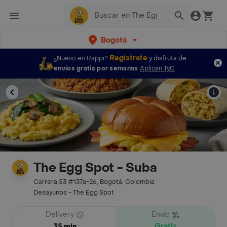
Bogotá
Regístrate
¿Nuevo en Rappi?
y disfruta de
envíos gratis por semanas
Aplican TyC
The Egg Spot - Suba
Carrera 53 #137a-26, Bogotá, Colombia
Desayunos - The Egg Spot
Delivery
Envío
Gratis
35 min