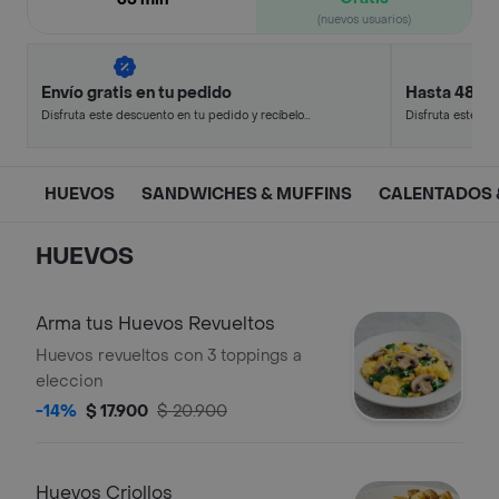
(nuevos usuarios)
Envío gratis en tu pedido
Hasta 48% 
Disfruta este descuento en tu pedido y recíbelo
Disfruta este de
en minutos.
en minutos.
HUEVOS
SANDWICHES & MUFFINS
CALENTADOS 
HUEVOS
Arma tus Huevos Revueltos
Huevos revueltos con 3 toppings a
eleccion
-14%
$ 17.900
$ 20.900
Huevos Criollos