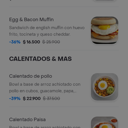
Egg & Bacon Muffin
Sandwich de english muffin con huevo
frito, tocineta y queso cheddar.
-36%
$ 16.500
$ 25.900
CALENTADOS & MAS
Calentado de pollo
Bowl a base de arroz achiotado con
pollo en cubos, guacamole, papa,
madurito y un toque de cilantro.
-39%
$ 22.900
$ 37.500
Calentado Paisa
Bowl a base de arroz achiotado con