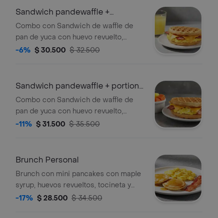
Sandwich pandewaffle +
limonada
Combo con Sandwich de waffle de
pan de yuca con huevo revuelto,
queso cheddar, tocineta crocante y
-6%
$ 30.500
$ 32.500
maple syrup acompañado de
limonada.
Sandwich pandewaffle + portion
de fruta
Combo con Sandwich de waffle de
pan de yuca con huevo revuelto,
queso cheddar, tocineta crocante y
-11%
$ 31.500
$ 35.500
maple syrup acompañado de porción
de fruta.
Brunch Personal
Brunch con mini pancakes con maple
syrup, huevos revueltos, tocineta y
papas rostizadas.
-17%
$ 28.500
$ 34.500