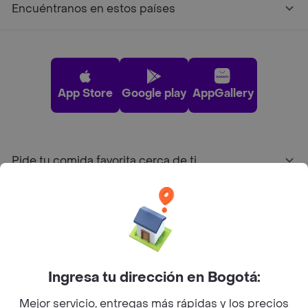
Encuéntranos en estos países
App Store
Google play
AppGallery
Pide tu comida favorita cerca de ti
Categorías
Únete a Rappi
Ingresa tu dirección en Bogotá:
Sobre Rappi
Mejor servicio, entregas más rápidas y los precios