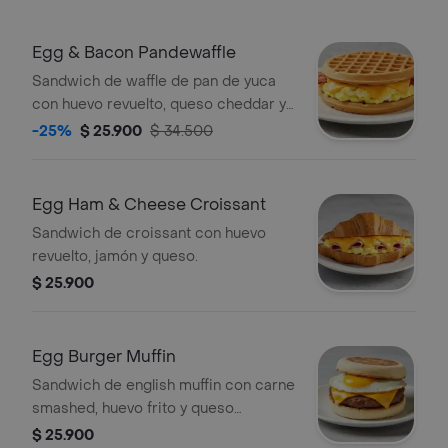
Egg & Bacon Pandewaffle
Sandwich de waffle de pan de yuca
con huevo revuelto, queso cheddar y
tocineta crocante.
-25%
$ 25.900
$ 34.500
Egg Ham & Cheese Croissant
Sandwich de croissant con huevo
revuelto, jamón y queso.
$ 25.900
Egg Burger Muffin
Sandwich de english muffin con carne
smashed, huevo frito y queso
cheddar.
$ 25.900