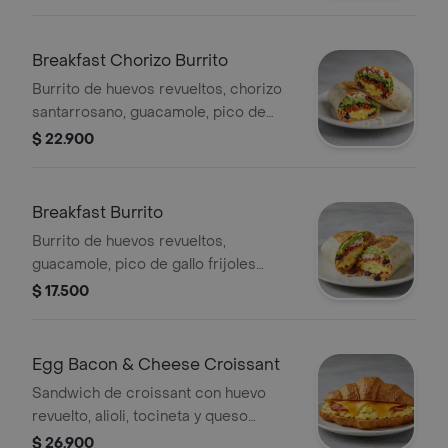
Breakfast Chorizo Burrito
Burrito de huevos revueltos, chorizo
santarrosano, guacamole, pico de
gallo frijoles negros, arroz achiote,
$ 22.900
lechuga, queso y salsa verde.
Breakfast Burrito
Burrito de huevos revueltos,
guacamole, pico de gallo frijoles
negros, arroz achiote, lechuga, queso
$ 17.500
y salsa verde Burritos & Co.
Egg Bacon & Cheese Croissant
Sandwich de croissant con huevo
revuelto, alioli, tocineta y queso
cheddar.
$ 26.900