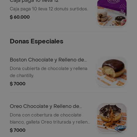
Caja paga 10 lleva 12
Caja paga 10 lleva 12 donuts surtidos.
$ 60.000
Donas Especiales
Boston Chocolate y Relleno de
Chantilly
Dona cubierta de chocolate y rellena
de chantilly.
$ 7000
Oreo Chocolate y Relleno de
Arequipe
Dona con cobertura de chocolate
blanco, galleta Oreo triturada y relleno
de arequipe.
$ 7000