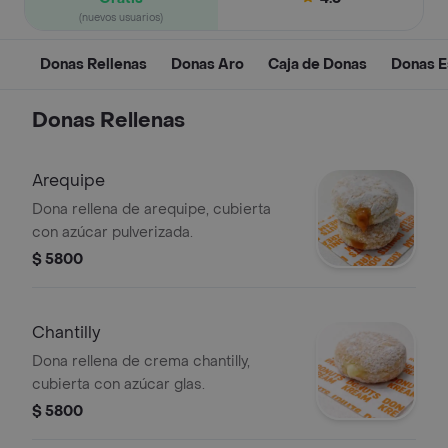
(nuevos usuarios)
Donas Rellenas
Donas Aro
Caja de Donas
Donas E
Donas Rellenas
Arequipe
Dona rellena de arequipe, cubierta
con azúcar pulverizada.
$ 5800
Chantilly
Dona rellena de crema chantilly,
cubierta con azúcar glas.
$ 5800