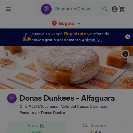
Bogotá
Regístrate
¿Nuevo en Rappi?
y disfruta de
envíos gratis por semanas
Aplican TyC
Donas Dunkees - Alfaguara
Cl. 2 #22-175, Jamundí, Valle del Cauca, Colombia
Panadería - Donas Dunkees
Envío
Calificación
Gratis
4.6