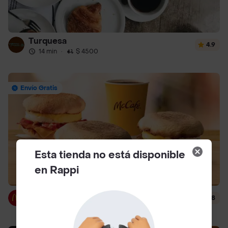
Turquesa
4.9
14 min
·
$ 4500
Envío Gratis
Esta tienda no está disponible
en Rappi
McDonald's
4.8
14 min
·
$ 3000