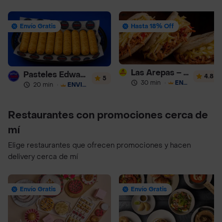
Envío Gratis
Hasta 18% Off
Las Arepas – Arepas Rellenas
Pasteles Edward
4.8
5
30 min
·
ENVÍO GRATIS
20 min
·
ENVÍO GRATIS
Restaurantes con promociones cerca de
mí
Elige restaurantes que ofrecen promociones y hacen
delivery cerca de mí
Envío Gratis
Envío Gratis