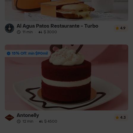
Al Agua Patos Restaurante - Turbo
4.9
11 min
·
$ 3000
15% Off: mín $90mil
Antonelly
4.3
12 min
·
$ 4500