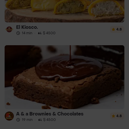
El Kiosco.
4.8
14 min
·
$ 4500
A & a Brownies & Chocolates
4.8
19 min
·
$ 4500