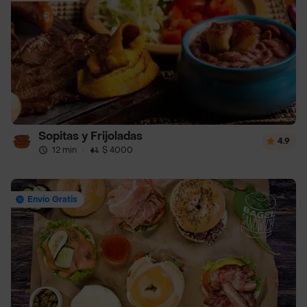
Sopitas y Frijoladas
4.9
12 min
·
$ 4000
Envío Gratis