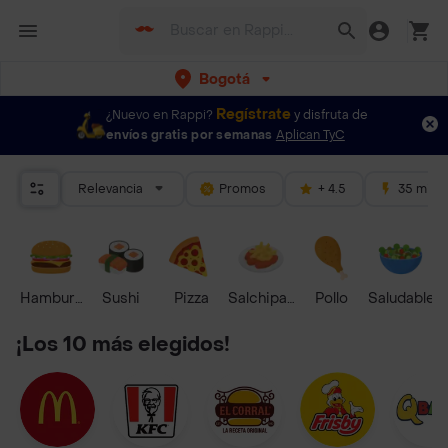
Bogotá
Regístrate
¿Nuevo en Rappi?
y disfruta de
envíos gratis por semanas
Aplican TyC
Relevancia
Promos
+ 4.5
35 mins
Hamburguesa
Sushi
Pizza
Salchipapas
Pollo
Saludable
¡Los 10 más elegidos!