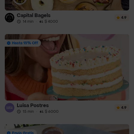
Capital Bagels
4.9
14 min
·
$ 4000
Hasta 15% Off
Luisa Postres
4.9
15 min
·
$ 6000
Envío Gratis