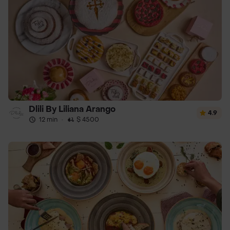
Dlili By Liliana Arango
4.9
12 min
·
$ 4500