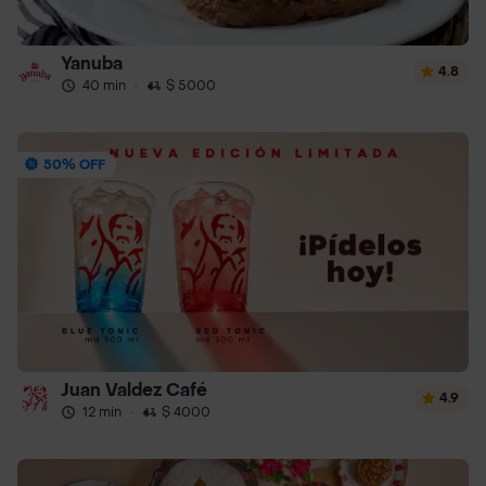
Yanuba
4.8
40 min
·
$ 5000
50% OFF
Juan Valdez Café
4.9
12 min
·
$ 4000