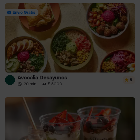
Envío Gratis
Avocalia Desayunos
5
20 min
·
$ 5000