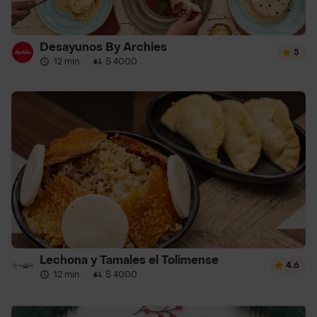
Desayunos By Archies
5
12 min
·
$ 4000
Lechona y Tamales el Tolimense
4.6
12 min
·
$ 4000