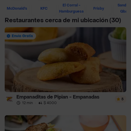
El Corral -
Sandwi
McDonald's
KFC
Frisby
Hamburguesa
Qban
Restaurantes cerca de mi ubicación
(30)
Envío Gratis
Empanaditas de Pipian - Empanadas
5
12 min
·
$ 4000