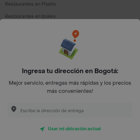
Restaurantes en Pitalito
Restaurantes en Ipiales
Restaurantes en San Andres
Restaurantes cerca de mi para pedir Comida a Domicilio -
Top Marcas y Cadenas de Restaurantes
Ingresa tu dirección en Bogotá:
Encuéntranos en estos países
Mejor servicio, entregas más rápidas y los precios
más convenientes!
App Store
Google play
AppGallery
Usar mi ubicación actual