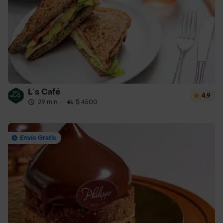
L´s Café
4.9
29 min
·
$ 4500
Envío Gratis