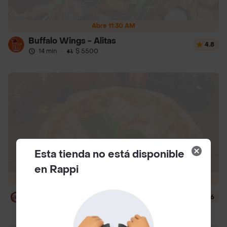
Abre 11:30 AM
Buffalo Wings - Alitas
4.8
14 min
·
$ 5500
Esta tienda no está disponible
en Rappi
Abre 11:30 AM
La Diva Pizza
4.6
14 min
·
$ 5500