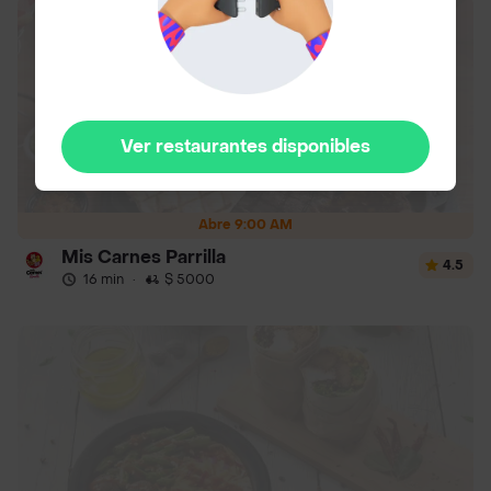
Ver restaurantes disponibles
Abre 9:00 AM
Mis Carnes Parrilla
4.5
16 min
·
$ 5000