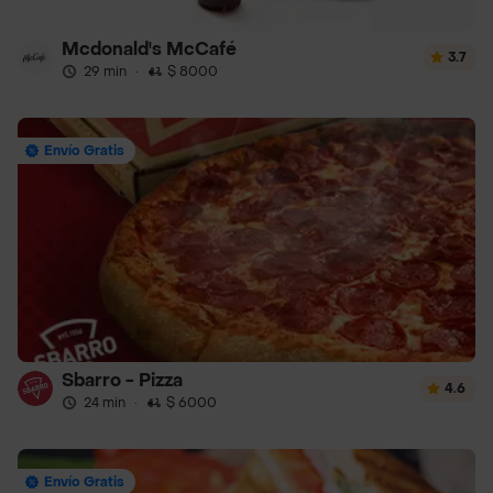
Mcdonald's McCafé
3.7
29 min
·
$ 8000
Envío Gratis
Sbarro - Pizza
4.6
24 min
·
$ 6000
Envío Gratis