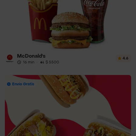
McDonald's
4.6
16 min
·
$ 5500
Envío Gratis