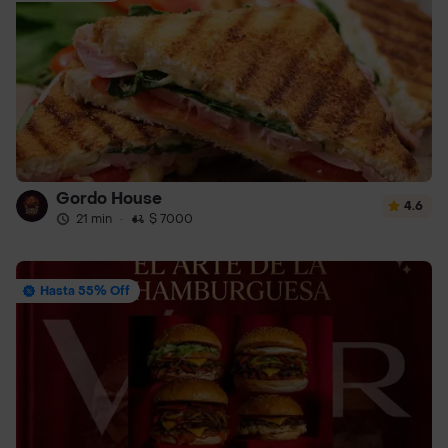
Gordo House
4.6
21 min
·
$ 7000
Hasta 55% Off