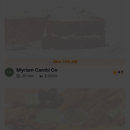
Abre 7:00 AM
Myriam Camhi Co
4.7
30 min
·
$ 5500