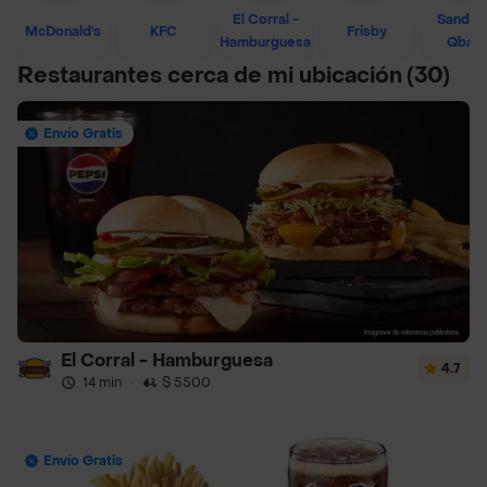
El Corral -
Sandwi
McDonald's
KFC
Frisby
Hamburguesa
Qban
Restaurantes cerca de mi ubicación
(30)
Envío Gratis
El Corral - Hamburguesa
4.7
14 min
·
$ 5500
Envío Gratis