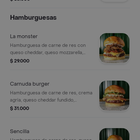
elección
Hamburguesas
La monster
Hamburguesa de carne de res con
queso cheddar, queso mozzarella,
mermelada de tocineta, cebolla
$ 29.000
crispy y alioli en pan brioche.
Carnuda burger
Hamburguesa de carne de res, crema
agria, queso cheddar fundido,
panceta carnuda, pico de gallo,
$ 31.000
lechuga, tomate y salsas en pan de
papa.
Sencilla