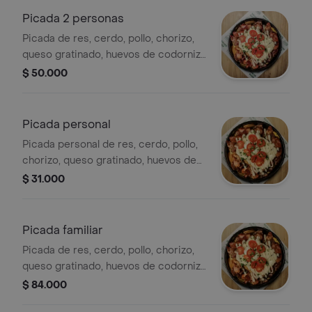
Picada 2 personas
Picada de res, cerdo, pollo, chorizo,
queso gratinado, huevos de codorniz,
salsas de la casa, cama de papa a la
$ 50.000
francesa y moneditas de plátano
verde, para 2 personas.
Picada personal
Picada personal de res, cerdo, pollo,
chorizo, queso gratinado, huevos de
codorniz, salsas de la casa, cama de
$ 31.000
papa a la francesa y moneditas de
plátano verde.
Picada familiar
Picada de res, cerdo, pollo, chorizo,
queso gratinado, huevos de codorniz,
salsas de la casa, cama de papa a la
$ 84.000
francesa y moneditas de plátano