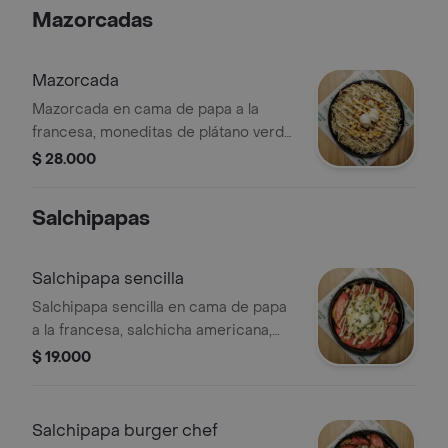
verde, para 4 personas.
Mazorcadas
Mazorcada
Mazorcada en cama de papa a la
francesa, moneditas de plátano verde,
res pollo, maíz tierno, papa cabello de
$ 28.000
ángel, queso gratinado, huevos de
codorniz y salsas de la casa, tamaño a
Salchipapas
elegir.
Salchipapa sencilla
Salchipapa sencilla en cama de papa
a la francesa, salchicha americana,
queso gratinado, huevos de codorniz
$ 19.000
y salsas de la casa.
Salchipapa burger chef