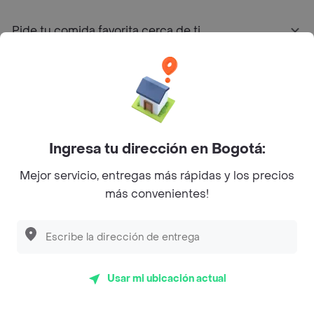
Pide tu comida favorita cerca de ti
Categorías
Únete a Rappi
Ingresa tu dirección en Bogotá:
Sobre Rappi
Mejor servicio, entregas más rápidas y los precios
más convenientes!
Facebook
Twitter
Instagram
©
2026
Rappi Inc. All rights reserved.
Usar mi ubicación actual
Rappi S.A.S. --- NIT 900.843.898-9 --- Calle 63 # 16A-02