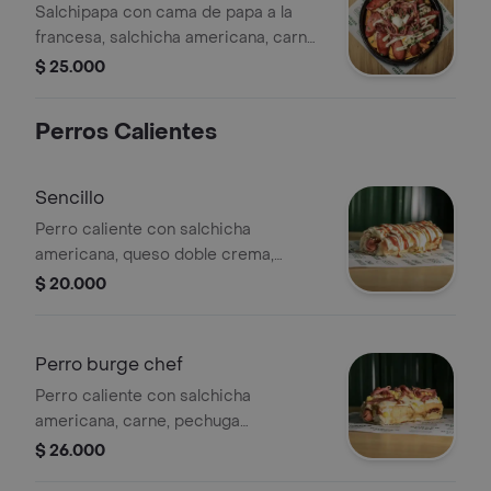
Salchipapa con cama de papa a la
francesa, salchicha americana, carne
de res, pollo desmechados, tocineta,
$ 25.000
queso gratinado, huevos de codorniz
y salsas de la casa.
Perros Calientes
Sencillo
Perro caliente con salchicha
americana, queso doble crema,
cebolla, papa cabello de ángel, salsas
$ 20.000
de la casa en pan a base de papa.
Perro burge chef
Perro caliente con salchicha
americana, carne, pechuga
desmechados, tocienta, maíz tierno,
$ 26.000
cebolla caramelizada, papa cabello de