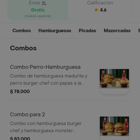
Envío
Calificación
Gratis
4.6
(nuevos usuarios)
Combos
Hamburguesas
Picadas
Mazorcadas
Combos
Combo Perro-Hamburguesa
Combo de hamburguesa madurita y
perro burger chef con papas a la
francesa y bebida a elección.
$ 78.000
Combo para 2
Combo con hamburguesa burger
chef y hamburguesa monster
acompañados con papas y bebida a
$ 83.000