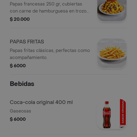
Papas francesas 250 gr, cubiertas
con carne de hamburguesa en trozos,
salsa de queso cheddar y tocineta.
$ 20.000
PAPAS FRITAS
Papas fritas clásicas, perfectas como
acompañamiento.
$ 6000
Bebidas
Coca-cola original 400 ml
Gaseosas
$ 6000