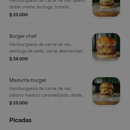
Hamburguesa de carne de res, queso
doble crema, lechuga, tomate,
cebolla, salsas de la casa en pan
$ 23.000
brioche.
Burger chef
Hamburguesa de carne de res,
pechuga de pollo, carne desmechada,
cheddar derretido, tocienta crocante,
$ 34.000
maíz dulce, cebolla caramelizada,
papa ripio, lechuga, salsas en pan a
base de papa.
Madurita burger
Hamburguesa de carne de res,
plátano maduro caramelizado, doble
cheddar fundido, papas cabello de
$ 25.000
ángel, lechuga, tomate, salsas de la
casa en pan de brioche.
Picadas