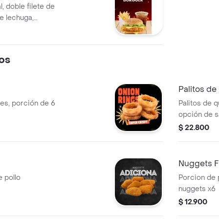
, doble filete de
e lechuga,
izada, tocineta
lla, cheddar y
pañada de papas a
os
Palitos d
tes, porción de 6
Palitos de 
opción de s
$ 22.800
Nuggets F
 pollo
Porcion de 
nuggets x6
$ 12.900