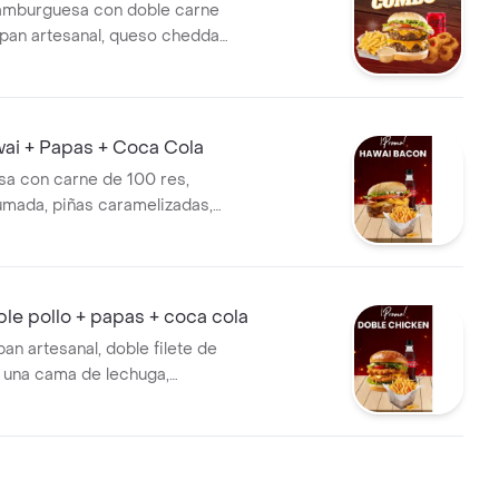
hamburguesa con doble carne
 pan artesanal, queso cheddar,
tomate, lechuga y cebolla
a, papas a la francesa, aros
6, salsa de la casa y coca
ai + Papas + Coca Cola
a con carne de 100 res,
umada, piñas caramelizadas,
ella, tomate, lechuga,
olla grille, salsa de queso
lsa bbq, acompañada de
francesa y tea helado de
le pollo + papas + coca cola
an artesanal, doble filete de
, una cama de lechuga,
olla caramelizada, tocineta
eso mozzarella, cheddar y
a casa, acompañado de papas
a y coca cola.