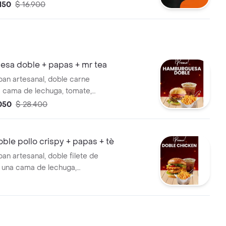
 salsa de queso cheddar, bbq
.150
$ 16.900
s , sobre una cama de lechuga,
olla, en un rico pan artesanal.
sa doble + papas + mr tea
an artesanal, doble carne
a cama de lechuga, tomate,
amelizada, tocineta ahumada,
.050
$ 28.400
rella, cheddar y parmesano,
a casa, acompañado de papas
a y tea artesanal de durazno.
ble pollo crispy + papas + tè
an artesanal, doble filete de
, una cama de lechuga,
olla caramelizada, tocineta
eso mozzarella, cheddar y
 casa