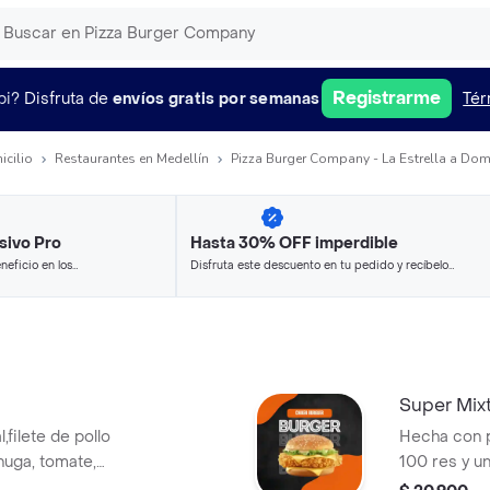
Registrarme
pi?
Disfruta de
envíos gratis por semanas
Tér
icilio
Restaurantes en Medellín
Pizza Burger Company - La Estrella a Domi
sivo Pro
Hasta 30% OFF imperdible
neficio en los
Disfruta este descuento en tu pedido y recíbelo
.
en minutos.
Super Mix
filete de pollo
Hecha con p
huga, tomate,
100 res y u
ocineta ahumada,
apanado, un