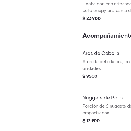
Hecha con pan artesanal
pollo crispy, una cama d
tomate, cebolla caramel
$ 23.900
ahumada, queso mozzare
salsas de la casa acom
Acompañamient
la francesa y te helado.
Aros de Cebolla
Aros de cebolla crujien
unidades.
$ 9500
Nuggets de Pollo
Porción de 6 nuggets de
empanizados.
$ 12.900