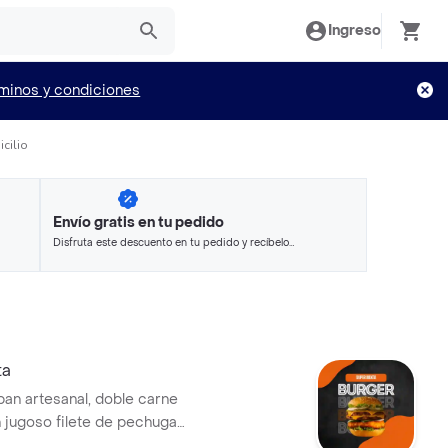
Ingreso
minos y condiciones
cilio
Envío gratis en tu pedido
Disfruta este descuento en tu pedido y recíbelo
en minutos.
ta
an artesanal, doble carne
n jugoso filete de pechuga
a cama de lechuga, tomate,