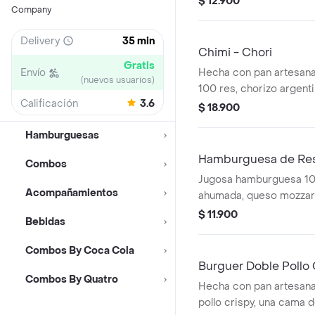
$ 12.900
Company
queso mozzarella, chedd
casa.
Delivery
35 min
Chimi - Chori
Gratis
Envío
Hecha con pan artesana
(nuevos usuarios)
100 res, chorizo argent
Calificación
3.6
mozarella, lechuga, toma
$ 18.900
de la casa y chimichurri
Hamburguesas
Hamburguesa de Re
Combos
Jugosa hamburguesa 100
Acompañamientos
ahumada, queso mozzare
cheddar, queso parmes
$ 11.900
Bebidas
cama de lechuga.
Combos By Coca Cola
Burguer Doble Pollo 
Combos By Quatro
Hecha con pan artesanal
pollo crispy, una cama d