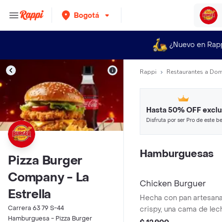
Bogotá
¿Nuevo en Rap
Rappi
Restaurantes a Dom
Hasta 50% OFF exclu
Disfruta por ser Pro de este be
restaurantes y tiendas más top
Hamburguesas
Pizza Burger
Company - La
Chicken Burguer
Estrella
Hecha con pan artesanal,
Carrera 63 79 S-44
crispy, una cama de lec
Hamburguesa - Pizza Burger
cebolla caramelizada, t