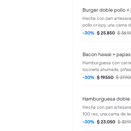
Burger doble pollo +
Hecha con pan artesanal
pollo crispy, una cama d
tomate, cebolla caramel
-30%
$ 25.850
$ 36.9
ahumada, queso mozzare
salsas de la casa, aco
a la francesa y Quatro
Bacon hawai + papas
Hamburguesa con carne
tocineta ahumada, piñas
queso mozarella, tomate
-30%
$ 19.550
$ 27.90
lechuga, cebolla grille,
cheddar, salsa bbq, ac
papas a la francesa y Q
Hamburguesa doble 
Hecha con pan artesana
100 res, una cama de le
cebolla caramelizada, t
-30%
$ 23.050
$ 32.9
queso mozzarella, chedd