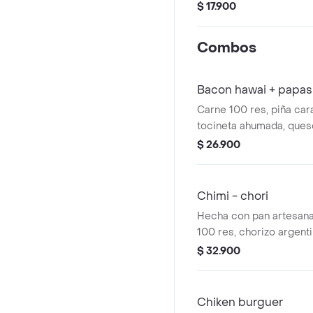
tomate, cebolla caramel
$ 17.900
ahumada, queso mozzare
salsas de la casa.
Combos
Bacon hawai + papas
Carne 100 res, piña car
tocineta ahumada, ques
cebolla crispy, tomate,
$ 26.900
pan con ajonjoli, salsas
medianas, coca cola.
Chimi - chori
Hecha con pan artesana
100 res, chorizo argent
mozarella, lechuga, toma
$ 32.900
de la casa y chimichurri
acompañada de papas a 
helado.
Chiken burguer