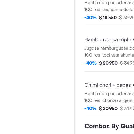
Hecha con pan artesana
100 res, una cama de le
cebolla caramelizada, t
-40%
$ 18.550
$ 30.9
queso mozzarella, chedd
casa, acompañado de pa
y coca cola.
Hamburguesa triple 
Jugosa hamburguesa con
100 res, tocineta ahum
mozzarella, salsa de qu
-40%
$ 20.950
$ 34.9
jack daniel's , sobre un
tomates, cebolla, en un 
acompañada de papas a 
Chimi chori + papas 
coca-cola.
Hecha con pan artesana
100 res, chorizo argent
mozarella, lechuga, toma
-40%
$ 20.950
$ 34.9
de la casa y chimichurri
acompañada de papas a 
Combos By Qua
coca cola