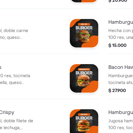
$ 20.900
ar y salsas de la
cebolla car
queso mozza
casa, acomp
Hamburgu
y mr tea.
l, doble carne
Hecha con p
ino, queso
100 res, un
te, cebolla, salsa
cebolla car
$ 15.000
 artesanal.
queso mozza
casa.
s
Bacon Haw
 res, tocineta
Hamburgues
lla, queso
tocineta ah
ano, sobre una
queso mozar
$ 27.900
lechuga, ceb
cheddar, sa
Crispy
Hamburgue
, doble filete de
Jugosa hamb
e lechuga,
100 res, to