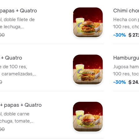
 papas + Quatro
Chimi chor
, doble filete de
Hecha con p
e lechuga,
100 res, ch
izada, tocineta
mozarella, l
00
-30%
$ 27
lla, cheddar y
de la casa y
mpañado de papas
acompañada 
Quatro
 + Quatro
Hamburgue
 de 100 res,
Jugosa hamb
 caramelizadas,
100 res, to
, lechuga,
mozzarella,
0
-30%
$ 24
 salsa de queso
jack daniel'
ompañada de
tomates, ceb
uatro
acompañada 
+ papas + Quatro
Quatro
l, doble carne
chuga, tomate,
ocineta ahumada,
00
ar, salsas de la