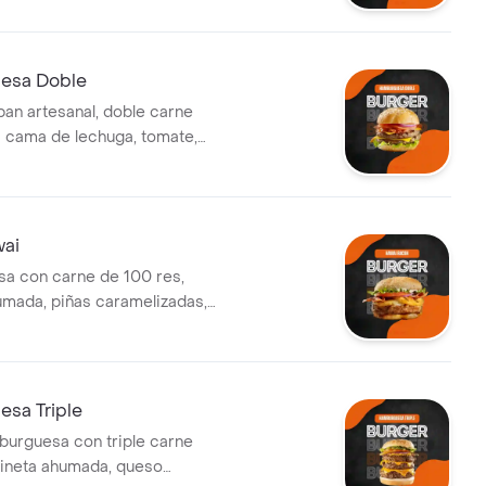
amelizada, tocineta ahumada,
rella, cheddar y salsas de la
añado de papas a la francesa
esa Doble
an artesanal, doble carne
a cama de lechuga, tomate,
amelizada, tocineta ahumada,
rella, cheddar y salsas de la
ai
a con carne de 100 res,
umada, piñas caramelizadas,
ella, tomate, lechuga,
olla grille, salsa de queso
lsa bbq.
sa Triple
urguesa con triple carne
cineta ahumada, queso