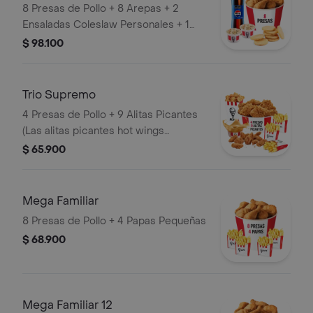
8 Presas de Pollo + 8 Arepas + 2
Ensaladas Coleslaw Personales + 1
Gaseosa 1,5 Litros
$ 98.100
Trio Supremo
4 Presas de Pollo + 9 Alitas Picantes
(Las alitas picantes hot wings
equivalen a un trozo de ala) + 1
$ 65.900
PopCorn Mediano (Trozos de
pechuga apanados) + 3 Papas
Pequeñas + 1 Balde de Salsa 100g
Mega Familiar
8 Presas de Pollo + 4 Papas Pequeñas
$ 68.900
Mega Familiar 12