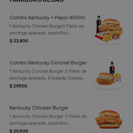
HAMBURGUESAS
Combo Kentucky + Pepsi 400ml
1 Kentucky Chicken Burge(1 Filete de
pechuga apanado, pepinillos,
mayonesa premium y mantequilla) + 1
$ 33.800
Papa Pequeña + 1 Gaseosa PET
400ml + 1 Balde de Salsa 100g
Combo Kentucky Coronel Burger
1 Kentucky Coronel Burger (1 Filete de
pechuga apanado, Ensalada Coleslaw,
BBQ y mantequilla) + 1 Papa Pequeña
$ 29.900
+ 1 Gaseosa PET 400ml
Kentucky Chicken Burger
1 Kentucky Chicken Burger (1 Filete de
pechuga apanado, pepinillos,
mayonesa premium y mantequilla)
$ 20.900