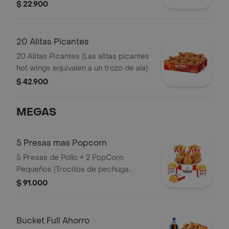
$ 22.900
20 Alitas Picantes
20 Alitas Picantes (Las alitas picantes
hot wings equivalen a un trozo de ala)
$ 42.900
MEGAS
5 Presas mas Popcorn
5 Presas de Pollo + 2 PopCorn
Pequeños (Trocitos de pechuga
apanados) + 3 Papas Pequeñas
$ 91.000
Bucket Full Ahorro