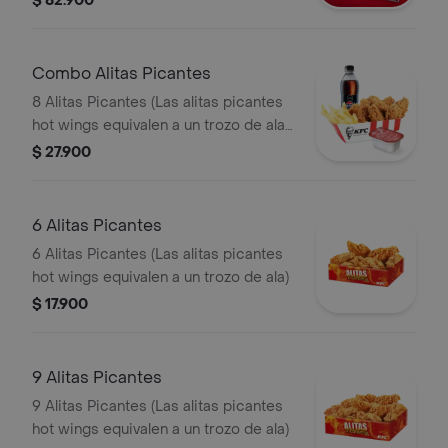
$ 82.900
Gaseosa 1,5 lts
Combo Alitas Picantes
8 Alitas Picantes (Las alitas picantes
hot wings equivalen a un trozo de ala)
+ 1 Papa Pequeña + 1 Gaseosa PET
$ 27.900
400ml + + 1 Blister de Salsa BBQ
6 Alitas Picantes
6 Alitas Picantes (Las alitas picantes
hot wings equivalen a un trozo de ala)
$ 17.900
9 Alitas Picantes
9 Alitas Picantes (Las alitas picantes
hot wings equivalen a un trozo de ala)