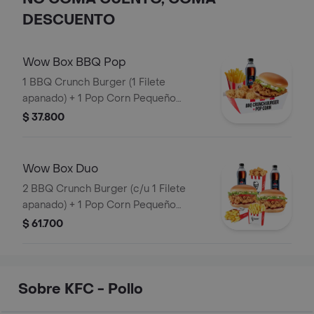
DESCUENTO
Wow Box BBQ Pop
1 BBQ Crunch Burger (1 Filete
apanado) + 1 Pop Corn Pequeño
(Trocitos de pechuga pollo apanados)
$ 37.800
+ 1 Papa Pequeña + 1 Gaseosa PET
400ml
Wow Box Duo
2 BBQ Crunch Burger (c/u 1 Filete
apanado) + 1 Pop Corn Pequeño
(Trocitos de pechuga apanados) + 2
$ 61.700
Papa Pequeña + 2 Gaseosas PET
400ml
Sobre KFC - Pollo