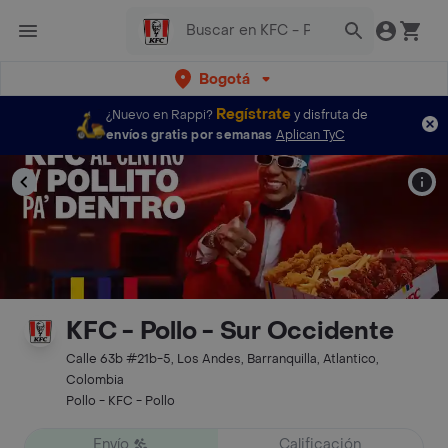
Bogotá
Regístrate
¿Nuevo en Rappi?
y disfruta de
envíos gratis por semanas
Aplican TyC
KFC - Pollo - Sur Occidente
Calle 63b #21b-5, Los Andes, Barranquilla, Atlantico,
Colombia
Pollo - KFC - Pollo
Envío
Calificación