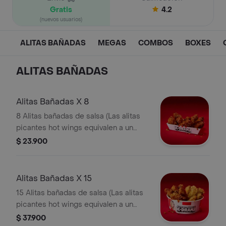
Gratis
4.2
(nuevos usuarios)
ALITAS BAÑADAS
MEGAS
COMBOS
BOXES
ALITAS BAÑADAS
Alitas Bañadas X 8
8 Alitas bañadas de salsa (Las alitas
picantes hot wings equivalen a un
trozo de ala)
$ 23.900
Alitas Bañadas X 15
15 Alitas bañadas de salsa (Las alitas
picantes hot wings equivalen a un
trozo de ala)
$ 37.900