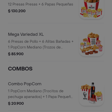
12 Presas Presas + 6 Papas Pequeñas
$ 130.200
Mega Variedad XL
6 Presas de Pollo + 6 Alitas Bañadas +
1 PopCorn Mediano (Trozos de
pechuga apanados) + 4 Tenders (Tiras
$ 85.900
de Pollo Pechuga apanadas) + 2 Papas
Pequeñas + 2 Sudaes de Arequipe + 1
COMBOS
Balde de Salsa 100g
Combo PopCorn
1 PopCorn Mediano (Trocitos de
pechuga apanados) + 1 Papa Pequeña
+ 1 Gaseosa PET 400ml + 1 Blister de
$ 20.900
Salsa BBQ