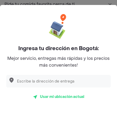
Pide tu comida favorita cerca de ti
Categorías
Únete a Rappi
Ingresa tu dirección en Bogotá:
Sobre Rappi
Mejor servicio, entregas más rápidas y los precios
más convenientes!
Facebook
Twitter
Instagram
©
2026
Rappi Inc. All rights reserved.
Usar mi ubicación actual
Rappi S.A.S. --- NIT 900.843.898-9 --- Calle 63 # 16A-02
Bogotá D.C. --- notificacionesrappi@rappi.com