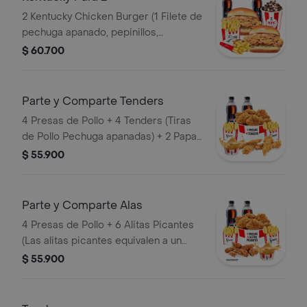
2 Kentucky Chicken Burger (1 Filete de
pechuga apanado, pepinillos,
mayonesa premium y mantequilla) + 2
$ 60.700
Papas Pequeñas + 2 Gaseosas PET
400ml + 1 Avalancha Oreo
Parte y Comparte Tenders
4 Presas de Pollo + 4 Tenders (Tiras
de Pollo Pechuga apanadas) + 2 Papas
Pequeñas + 1 Balde de Salsa 100g + 2
$ 55.900
Gaseosas Pet 400 ml
Parte y Comparte Alas
4 Presas de Pollo + 6 Alitas Picantes
(Las alitas picantes equivalen a un
trozo de ala) + 2 Papas Pequeñas + 2
$ 55.900
Gaseosas Pet 400ml + 1 Balde de
Salsa 100g