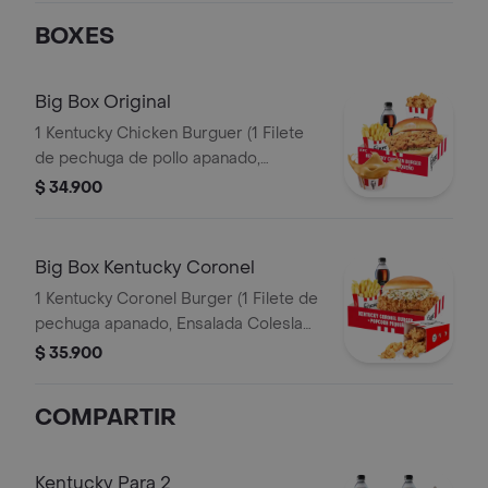
BOXES
Big Box Original
1 Kentucky Chicken Burguer (1 Filete
de pechuga de pollo apanado,
pepinillos, mayonesa premium y
$ 34.900
mantequilla) + 1 PopCorn Peq + 1 Papa
Peq + 1 Gaseosa Pet 400ml + 1 Balde
de Salsa 100g
Big Box Kentucky Coronel
1 Kentucky Coronel Burger (1 Filete de
pechuga apanado, Ensalada Coleslaw,
BBQ y mantequilla) + 1 Pop Corn
$ 35.900
Pequeño+ 1 Papa Pequeña + 1
Gaseosa PET 400ml
COMPARTIR
Kentucky Para 2