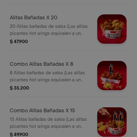
Alitas Bañadas X 20
20 Alitas bañadas de salsa (Las alitas
picantes hot wings equivalen a un
trozo de ala)
$ 47.900
Combo Alitas Bañadas X 8
8 Alitas bañadas de salsa (Las alitas
picantes hot wings equivalen a un
trozo de ala) + 1 Papa Pequeña + 1
$ 35.200
Gaseosa Pet
Combo Alitas Bañadas X 15
15 Alitas bañadas de salsa (Las alitas
picantes hot wings equivalen a un
trozo de ala) + 2 Papa Pequeña + 2
$ 49.900