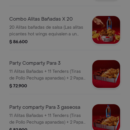
Gaseosa Pet
Combo Alitas Bañadas X 20
20 Alitas bañadas de salsa (Las alitas
picantes hot wings equivalen a un
trozo de ala) + 3 Papa Pequeña + 1
$ 86.600
Gaseosa 1,5 lts
Party Comparty Para 3
11 Alitas Bañadas + 11 Tenders (Tiras
de Pollo Pechuga apanadas) + 2 Papas
Pequeñas + 1 Balde de Salsa 100g
$ 72.900
Party comparty Para 3 gaseosa
11 Alitas Bañadas + 11 Tenders (Tiras
de Pollo Pechuga apanadas) + 2 Papas
Pequeñas + 1 Balde de Salsa 100g + 1