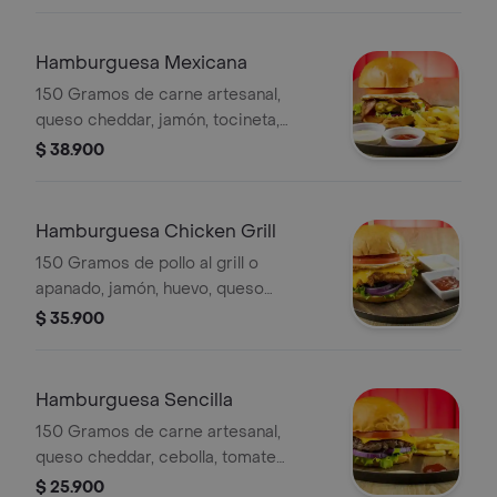
Hamburguesa Mexicana
150 Gramos de carne artesanal,
queso cheddar, jamón, tocineta,
huevo, jalapeños, cebolla tomate,
$ 38.900
lechuga, salsa de la casa.
Hamburguesa Chicken Grill
150 Gramos de pollo al grill o
apanado, jamón, huevo, queso
cheddar, cebolla, tomate, lechuga,
$ 35.900
salsa de la casa.
Hamburguesa Sencilla
150 Gramos de carne artesanal,
queso cheddar, cebolla, tomate
lechuga, salsa de la casa.
$ 25.900