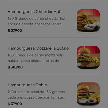
Hamburguesa Cheddar Hot
150 Gramos de carne cheddar hot,
aros de cebolla apanados, doble
queso cheddar, cebolla, tomate,
$ 37.900
lechuga, salsa de la casa.
Hamburguesa Mozzarella Bufalo
150 Gramos de carne mozzarella
búfalo, queso cheddar, aros de
cebolla apanados, tomate, lechuga,
$ 38.900
cebolla, salsa de la casa.
Hamburguesa Doble
2 Carnes artesanal de 150 gramos
cada una, queso cheddar, tomate
lechuga, cebolla, salsa de la casa.
$ 37.900