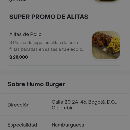
casa.
SUPER PROMO DE ALITAS
Alitas de Pollo
8 Piezas de jugosas alitas de pollo
fritas bañadas en salsas a tu elección
acompañadas con 200 gramos de
$ 28.000
papas a la francesa.
Sobre Humo Burger
Calle 20 2A-46, Bogotá, D.C.,
Dirección
Colombia
Especialidad
Hamburguesa