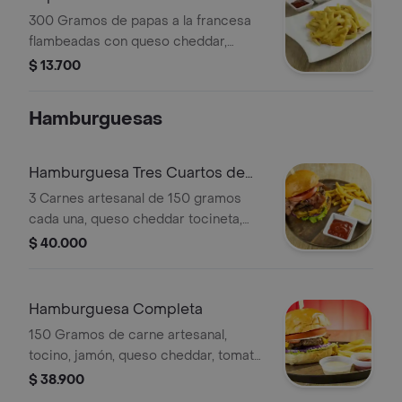
300 Gramos de papas a la francesa
flambeadas con queso cheddar,
acompañadas con salsa de la casa.
$ 13.700
Hamburguesas
Hamburguesa Tres Cuartos de
Libra
3 Carnes artesanal de 150 gramos
cada una, queso cheddar tocineta,
tomate, lechuga, cebolla, salsa de la
$ 40.000
casa.
Hamburguesa Completa
150 Gramos de carne artesanal,
tocino, jamón, queso cheddar, tomate,
lechuga, cebolla, salsa de la casa.
$ 38.900