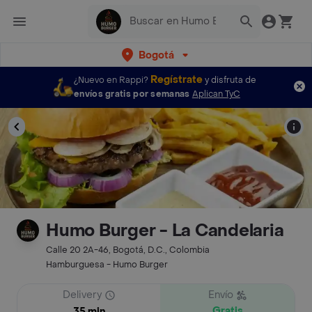
Bogotá
Regístrate
¿Nuevo en Rappi?
y disfruta de
envíos gratis por semanas
Aplican TyC
Humo Burger - La Candelaria
Calle 20 2A-46, Bogotá, D.C., Colombia
Hamburguesa - Humo Burger
Delivery
Envío
Gratis
35 min