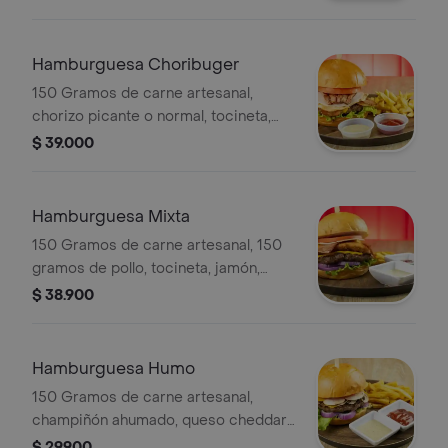
Hamburguesa Choribuger
150 Gramos de carne artesanal,
chorizo picante o normal, tocineta,
jamón, queso cheddar, huevo, cebolla,
$ 39.000
tomate, lechuga salsas de la casa.
Hamburguesa Mixta
150 Gramos de carne artesanal, 150
gramos de pollo, tocineta, jamón,
queso cheddar, lechuga, tomate,
$ 38.900
cebolla, salsa de la casa.
Hamburguesa Humo
150 Gramos de carne artesanal,
champiñón ahumado, queso cheddar,
tomate, cebolla, lechuga, salsa de la
$ 29.900